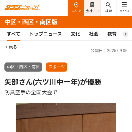
エリア
会社・IR
検索
Menu
中区・西区・南区版
すべて
トップニュース
文化
社会
教育
ス
戻る
公開日：2025.09.06
中区・西区・南区
スポーツ
矢部さん(六ツ川中一年)が優勝
防具空手の全国大会で