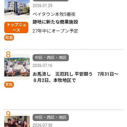
2026.01.29
ベイタウン本牧5番街
跡地に新たな商業施設
トップニュ
ース
27年中にオープン予定
社会
8
中区・西区・南区
2026.07.16
お馬流し 災厄託し 平安願う 7月31日〜
８月2日、本牧地区で
文化
9
中区・西区・南区
2026.07.30