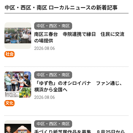
中区・西区・南区 ローカルニュースの新着記事
中区・西区・南区
南区三春台 寺院連携で縁日 住民に交流
の場提供
2026.08.06
社会
中区・西区・南区
「ゆず色」のオシロイバナ ファン通じ、
横浜から全国へ
2026.08.06
文化
中区・西区・南区
手づくり紙芝居作品を募集 ８月25日から