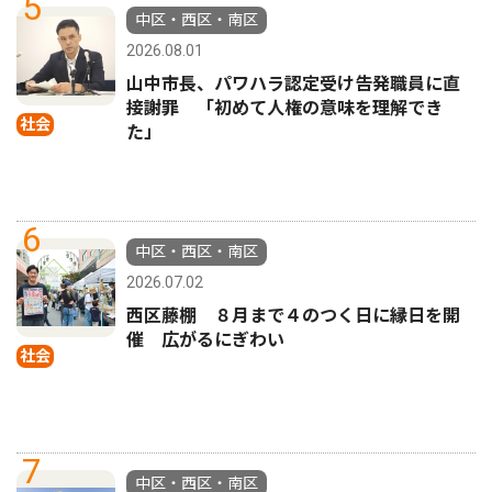
5
中区・西区・南区
2026.08.01
山中市長、パワハラ認定受け告発職員に直
接謝罪 「初めて人権の意味を理解でき
社会
た」
6
中区・西区・南区
2026.07.02
西区藤棚 ８月まで４のつく日に縁日を開
催 広がるにぎわい
社会
7
中区・西区・南区