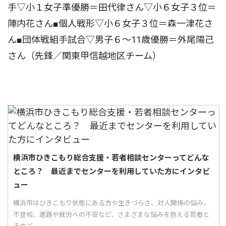
手▽小１女子準優勝＝田代律さん▽小６女子３位＝
陣内花さん■個人戦形▽小６女子３位＝森一津花さ
ん■団体戦組手試合▽男子６〜11歳優勝＝外尾陽己
さん（先鋒／関東甲信越地区チーム）
横浜市ひきこもり総合支援・若者相談センターってどんな
ところ？ 最近までセンターを利用していた方にインタビ
ュー
横浜市はひきこもり状態にある方や生きづらさ、対人関係の悩み、
不登校、進路や就労への不安など、さまざまな悩みを抱える若者と