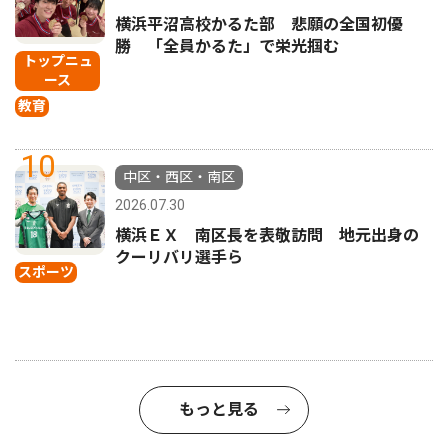
横浜平沼高校かるた部 悲願の全国初優
勝 「全員かるた」で栄光掴む
トップニュ
ース
教育
10
中区・西区・南区
2026.07.30
横浜ＥＸ 南区長を表敬訪問 地元出身の
クーリバリ選手ら
スポーツ
もっと見る