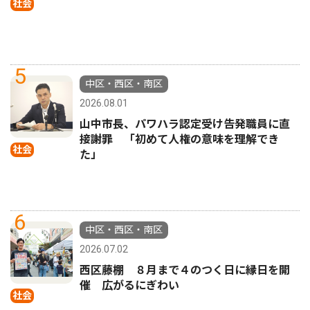
社会
5
中区・西区・南区
2026.08.01
山中市長、パワハラ認定受け告発職員に直
接謝罪 「初めて人権の意味を理解でき
社会
た」
6
中区・西区・南区
2026.07.02
西区藤棚 ８月まで４のつく日に縁日を開
催 広がるにぎわい
社会