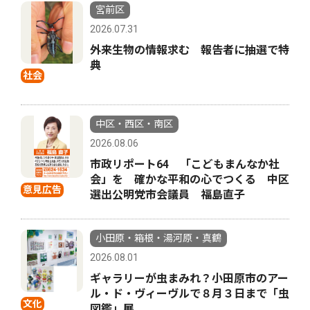
宮前区
2026.07.31
外来生物の情報求む 報告者に抽選で特
典
社会
中区・西区・南区
2026.08.06
市政リポート64 「こどもまんなか社
会」を 確かな平和の心でつくる 中区
意見広告
選出公明党市会議員 福島直子
小田原・箱根・湯河原・真鶴
2026.08.01
ギャラリーが虫まみれ？小田原市のアー
ル・ド・ヴィーヴルで８月３日まで「虫
文化
図鑑」展