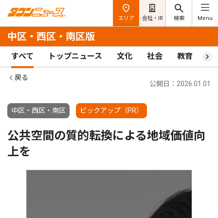
エリア
会社・IR
検索
Menu
中区・西区・南区版
すべて
トップニュース
文化
社会
教育
ス
戻る
公開日：2026.01.01
中区・西区・南区
ピックアップ（PR）
公共空間の質的転換による地域価値向
上を