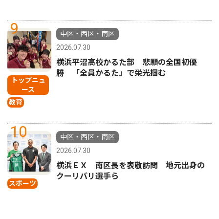
9
中区・西区・南区
2026.07.30
横浜平沼高校かるた部 悲願の全国初優
勝 「全員かるた」で栄光掴む
トップニュ
ース
教育
10
中区・西区・南区
2026.07.30
横浜ＥＸ 南区長を表敬訪問 地元出身の
クーリバリ選手ら
スポーツ