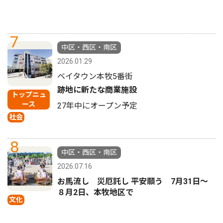
7
中区・西区・南区
2026.01.29
ベイタウン本牧5番街
跡地に新たな商業施設
トップニュ
ース
27年中にオープン予定
社会
8
中区・西区・南区
2026.07.16
お馬流し 災厄託し 平安願う 7月31日〜
８月2日、本牧地区で
文化