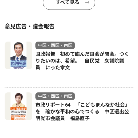
すべて見る
意見広告・議会報告
中区・西区・南区
国政報告 初めて臨んだ国会が閉会。つく
りたいのは、希望。 自民党 衆議院議
員 にった章文
中区・西区・南区
市政リポート64 「こどもまんなか社会」
を 確かな平和の心でつくる 中区選出公
明党市会議員 福島直子