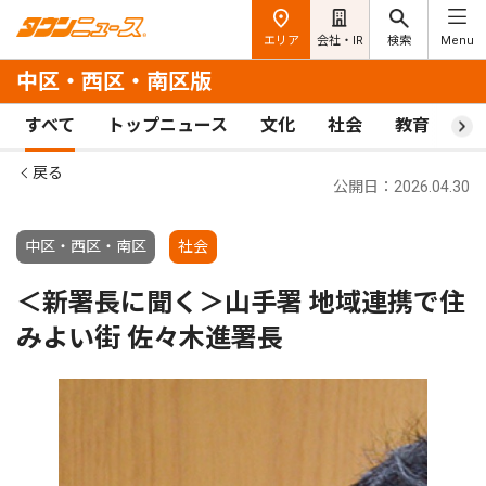
エリア
会社・IR
検索
Menu
中区・西区・南区版
すべて
トップニュース
文化
社会
教育
ス
戻る
公開日：2026.04.30
中区・西区・南区
社会
＜新署長に聞く＞山手署 地域連携で住
みよい街 佐々木進署長