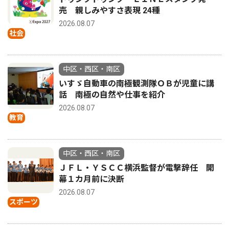
売 親しみやすさ表現 24種
2026.08.07
社会
中区・西区・南区
いすゞ自動車の南極観測隊ＯＢが児童に講
話 南極の自然や仕事を紹介
2026.08.07
教育
中区・西区・南区
ＪＦＬ・ＹＳＣＣ横浜監督が電撃辞任 開
幕１カ月前に決断
2026.08.07
スポーツ