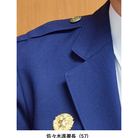
佐々木進署長（57）