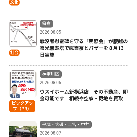
文化
鎌倉
2026.08.05
戦没者慰霊碑を守る「明照会」が腰越の
霊光無盡塔で慰霊祭とバザーを８月13
社会
日実施
神奈川区
2026.08.06
ウスイホーム新横浜店 その不動産、即
金可能です 相続や空家・更地を買取
ピックアッ
プ（PR）
平塚・大磯・二宮・中井
2026.08.07