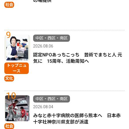
の場提供
社会
9
中区・西区・南区
2026.08.06
認定NPOあっちこっち 芸術でまちと人 元
気に 15周年、活動周知へ
トップニュ
ース
文化
10
中区・西区・南区
2026.08.04
みなと赤十字病院の医師ら熊本へ 日本赤
十字社神奈川県支部が派遣
社会