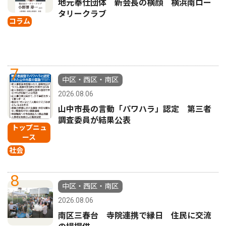
地元奉仕団体 新会長の横顔 横浜南ロー
タリークラブ
コラム
7
中区・西区・南区
2026.08.06
山中市長の言動「パワハラ」認定 第三者
調査委員が結果公表
トップニュ
ース
社会
8
中区・西区・南区
2026.08.06
南区三春台 寺院連携で縁日 住民に交流