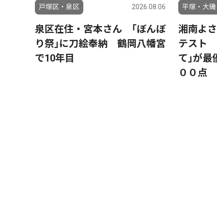
戸塚区・泉区
2026.08.06
平塚・大磯
泉区在住・宮本さん ｢ぼんぼ
湘南よさ
り祭｣に刀絵奉納 鶴岡八幡宮
テスト 
で10年目
て｣が最
００点