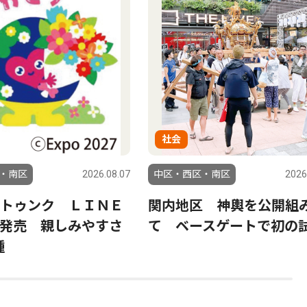
社会
・南区
2026.08.07
中区・西区・南区
2026
トゥンク ＬＩＮＥ
関内地区 神輿を公開組
発売 親しみやすさ
て ベースゲートで初の
種