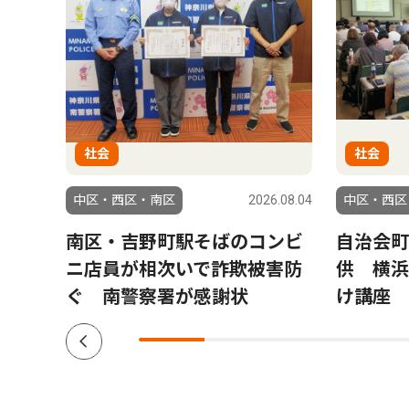
社会
社会
6.08.06
中区・西区・南区
2026.08.04
中区・西区
縁
南区・吉野町駅そばのコンビ
自治会町
ニ店員が相次いで詐欺被害防
供 横浜
ぐ 南警察署が感謝状
け講座