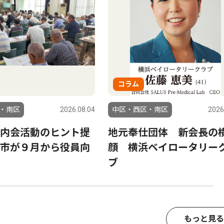
コラム
・南区
2026.08.04
中区・西区・南区
2026
内会活動のヒント提
地元奉仕団体 新会長の
市が９月から役員向
顔 横浜ベイロータリー
ブ
もっと見る