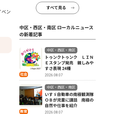
すべて見る
イベン
中区・西区・南区 ローカルニュース
の新着記事
中区・西区・南区
トゥンクトゥンク ＬＩＮ
Ｅスタンプ発売 親しみや
すさ表現 24種
社会
2026.08.07
中区・西区・南区
いすゞ自動車の南極観測隊
ＯＢが児童に講話 南極の
自然や仕事を紹介
教育
2026.08.07