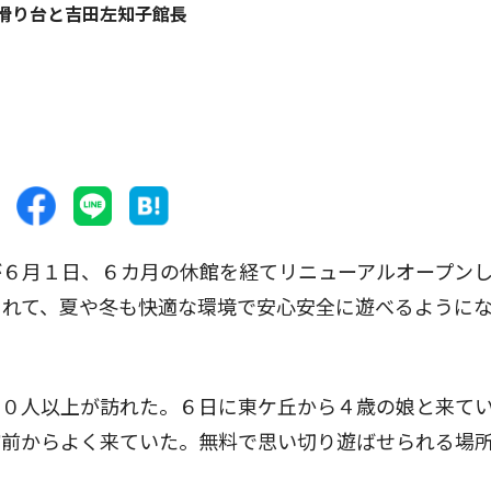
滑り台と吉田左知子館長
６月１日、６カ月の休館を経てリニューアルオープン
されて、夏や冬も快適な環境で安心安全に遊べるように
０人以上が訪れた。６日に東ケ丘から４歳の娘と来て
館前からよく来ていた。無料で思い切り遊ばせられる場