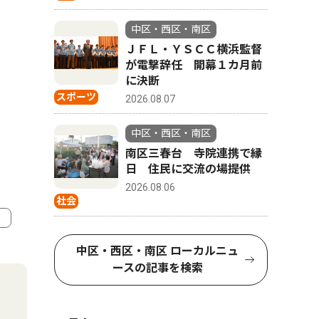
中区・西区・南区
ＪＦＬ・ＹＳＣＣ横浜監督
が電撃辞任 開幕１カ月前
に決断
スポーツ
2026.08.07
中区・西区・南区
南区三春台 寺院連携で縁
日 住民に交流の場提供
2026.08.06
社会
4
5
中区・西区・南区 ローカルニュ
ースの記事を検索