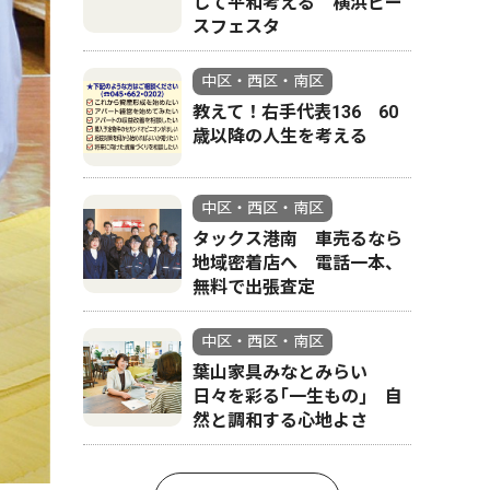
して平和考える 横浜ピー
スフェスタ
中区・西区・南区
教えて！右手代表136 60
大きなブ
歳以降の人生を考える
中区・西区・南区
タックス港南 車売るなら
地域密着店へ 電話一本、
無料で出張査定
中区・西区・南区
葉山家具みなとみらい
日々を彩る｢一生もの｣ 自
然と調和する心地よさ