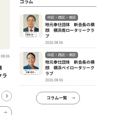
コラム
中区・西区・南区
地元奉仕団体 新会長の横
顔 横浜南ロータリークラ
ブ
2026.08.06
社会
文化
中区・西区・南区
.08.06
中区・西区・南区
2026.08.06
中区・西区
地元奉仕団体 新会長の横
横
関内地区 神輿を公開組み立
「ゆず色
顔 横浜ベイロータリーク
ラブ
クラ
て ベースゲートで初の試み
ファン通
2026.08.06
コラム一覧