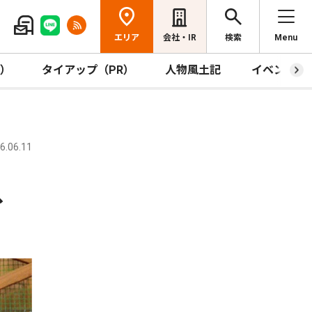
エリア
会社・IR
検索
Menu
R）
タイアップ（PR）
人物風土記
イベント
.06.11
、