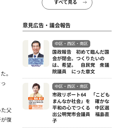
すべて見る
意見広告・議会報告
中区・西区・南区
国政報告 初めて臨んだ国
会が閉会。つくりたいの
は、希望。 自民党 衆議
院議員 にった章文
した。
なっ
中区・西区・南区
市政リポート64 「こども
まんなか社会」を 確かな
平和の心でつくる 中区選
いた父
出公明党市会議員 福島直
所が復
子