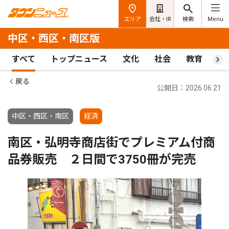
エリア
会社・IR
検索
Menu
中区・西区・南区版
すべて
トップニュース
文化
社会
教育
ス
戻る
公開日：2026.06.21
中区・西区・南区
経済
南区・弘明寺商店街でプレミアム付商
品券販売 ２日間で3750冊が完売