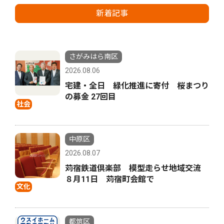
新着記事
さがみはら南区
2026.08.06
宅建・全日 緑化推進に寄付 桜まつり
の募金 27回目
社会
中原区
2026.08.07
苅宿鉄道倶楽部 模型走らせ地域交流
８月11日 苅宿町会館で
文化
都筑区