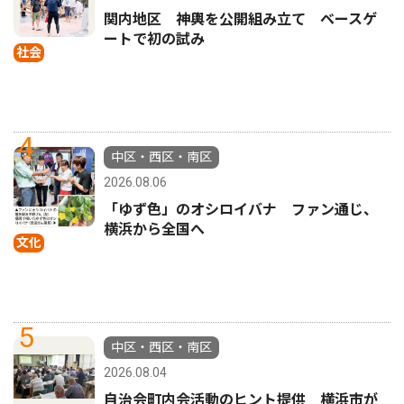
関内地区 神輿を公開組み立て ベースゲ
ートで初の試み
社会
4
中区・西区・南区
2026.08.06
「ゆず色」のオシロイバナ ファン通じ、
横浜から全国へ
文化
5
中区・西区・南区
2026.08.04
自治会町内会活動のヒント提供 横浜市が