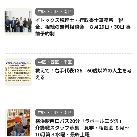
中区・西区・南区
イトックス税理士・行政書士事務所 税
金、相続の無料相談会 ８月29日・30日 事
前予約制
中区・西区・南区
教えて！右手代表136 60歳以降の人生を考
える
中区・西区・南区
横浜駅西口バス20分「ラポール三ツ沢」
介護職スタッフ募集 見学・相談会 ８月〜
10月第３水曜・最終土曜