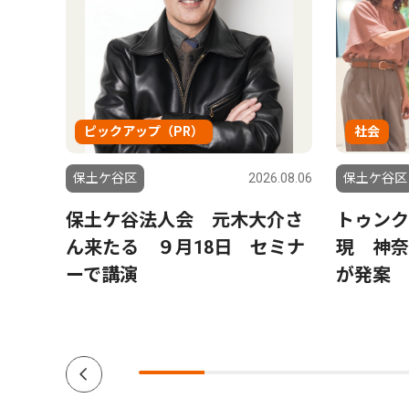
ピックアップ（PR）
社会
5.03.27
保土ケ谷区
2026.08.06
保土ケ谷区
保土ケ谷法人会 元木大介さ
トゥンク
ん来たる ９月18日 セミナ
現 神奈
ーで講演
が発案