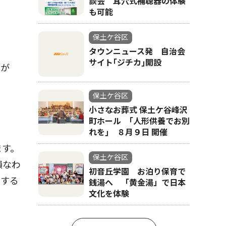
談会 耳穴式補聴器の体験
も可能
保土ケ谷区
タウンニュース発 自治会
サイト｢ジチカ｣開設
肉が
保土ケ谷区
小さなお葬式 保土ケ谷峰沢
町ホール ｢人形供養でお別
れを｣ ８月９日 開催
ます。
保土ケ谷区
損なわ
初音丘学園 お泊り保育で
当する
銭湯へ 「黄金湯」で日本
文化を体験