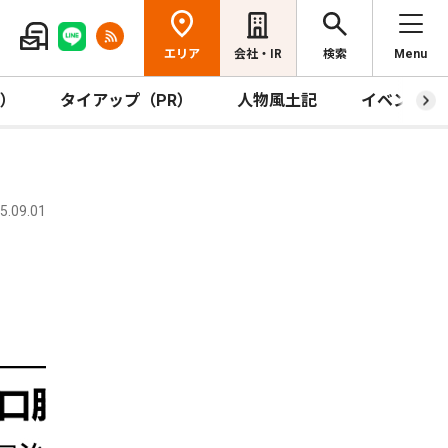
エリア
会社・IR
検索
Menu
R）
タイアップ（PR）
人物風土記
イベント
.09.01