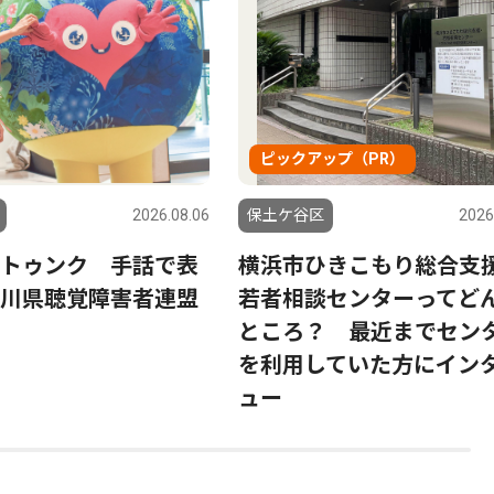
ピックアップ（PR）
2026.08.06
保土ケ谷区
2026
トゥンク 手話で表
横浜市ひきこもり総合支
川県聴覚障害者連盟
若者相談センターってど
ところ？ 最近までセン
を利用していた方にイン
ュー