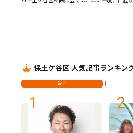
※保土ケ谷歯科医師会では、年に一度、口腔が
保土ケ谷区 人気記事ランキン
前日
1
2