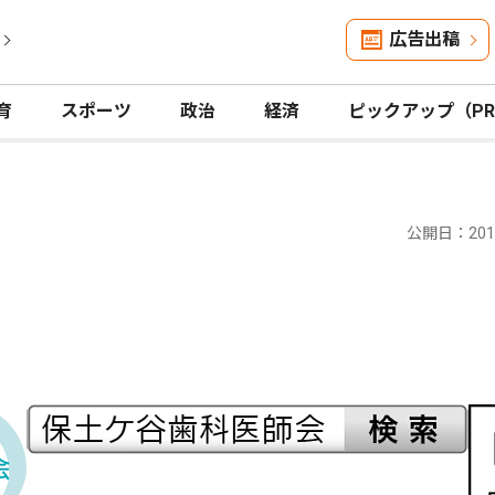
広告出稿
育
スポーツ
政治
経済
ピックアップ（P
公開日：2015