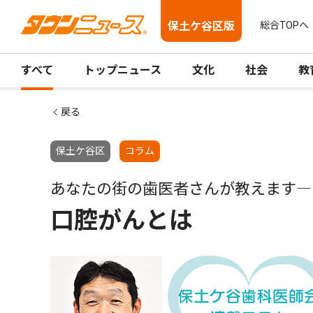
保土ケ谷区版
総合TOPへ
すべて
トップニュース
文化
社会
教
戻る
保土ケ谷区
コラム
あなたの街の歯医者さんが教えます―
口腔がんとは