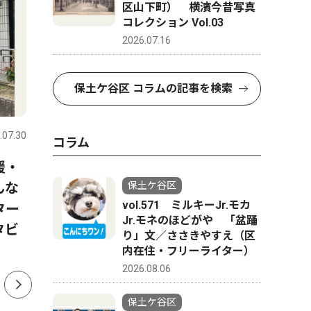
区山下町） 横濱今昔写真
コレクション Vol.03
2026.07.16
保土ケ谷区 コラムの記事を検索
トップニュース
経済
トップニ
.07.30
保土ケ谷区
2026.08.06
保土ケ谷区
コラム
援・
天王町の企業 美容のワクワ
西谷浄水
んな
ク伝えたい 18日、横浜駅近
ー開館 
保土ケ谷区
vol.571 ミルキーJr.モカ
ター
くで催し
発信
Jr.モネのほどがや 「盆踊
タビ
り」文／ささきやすえ（区
内在住・フリーライター）
2026.08.06
保土ケ谷区