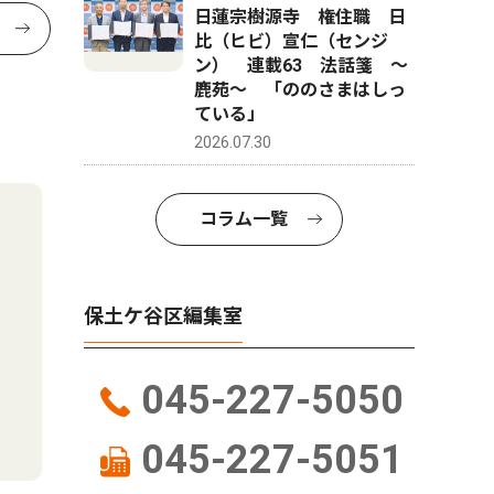
日蓮宗樹源寺 権住職 日
比（ヒビ）宣仁（センジ
ン） 連載63 法話箋 〜
鹿苑〜 「ののさまはしっ
ている」
2026.07.30
コラム一覧
保土ケ谷区編集室
045-227-5050
045-227-5051