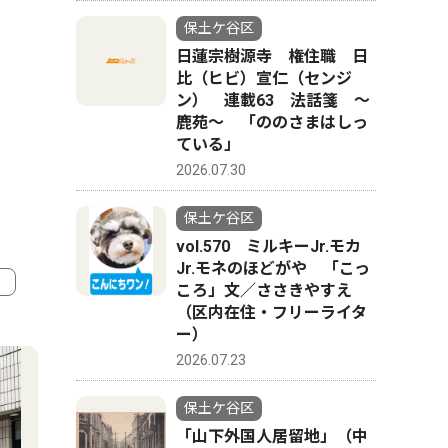
保土ケ谷区
日蓮宗樹源寺 権住職 日
比（ヒビ）宣仁（センジ
ン） 連載63 法話箋 〜
鹿苑〜 「ののさまはしっ
ている」
2026.07.30
保土ケ谷区
vol.570 ミルキーJr.モカ
Jr.モネのほどがや 「こっ
ころ」文／ささきやすえ
（区内在住・フリーライタ
4
5
ー）
2026.07.23
保土ケ谷区
「山下外国人居留地」（中