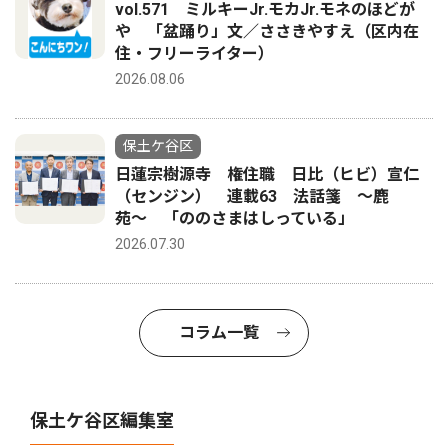
vol.571 ミルキーJr.モカJr.モネのほどが
や 「盆踊り」文／ささきやすえ（区内在
住・フリーライター）
2026.08.06
保土ケ谷区
日蓮宗樹源寺 権住職 日比（ヒビ）宣仁
（センジン） 連載63 法話箋 〜鹿
苑〜 「ののさまはしっている」
2026.07.30
コラム一覧
保土ケ谷区編集室