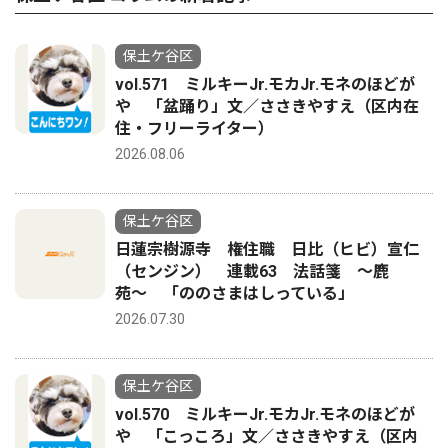
保土ケ谷区
vol.571 ミルキーJr.モカJr.モネのほどが
や 「盆踊り」文／ささきやすえ（区内在
住・フリーライター）
2026.08.06
保土ケ谷区
日蓮宗樹源寺 権住職 日比（ヒビ）宣仁
（センジン） 連載63 法話箋 〜鹿
苑〜 「ののさまはしっている」
2026.07.30
保土ケ谷区
vol.570 ミルキーJr.モカJr.モネのほどが
や 「こっころ」文／ささきやすえ（区内