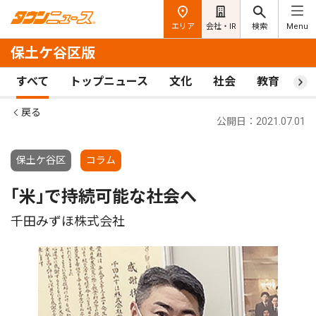
エリア
会社・IR
検索
Menu
保土ケ谷区版
すべて
トップニュース
文化
社会
教育
ス
戻る
公開日：2021.07.01
保土ケ谷区
コラム
｢米｣で持続可能な社会へ
千田みずほ株式会社