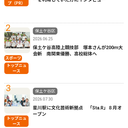
プ（PR）
2
保土ケ谷区
2026.06.25
保土ケ谷高陸上競技部 塚本さんが200ｍ大
会新 南関東優勝、高校総体へ
スポーツ
トップニュ
ース
3
保土ケ谷区
2026.07.30
星川駅に文化芸術新拠点 「Sta.R」８月オ
ープン
トップニュ
ース