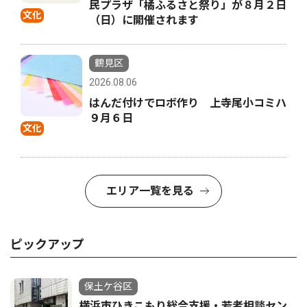
民プラザ「橘ふるさと祭り」が８月２日
文化
（日）に開催されます
鶴見区
2026.08.06
はんだ付けでロボ作り 上寺尾小コミハ
９月６日
文化
エリア一覧を見る
ピックアップ
保土ケ谷区
横浜市ひきこもり総合支援・若者相談セン