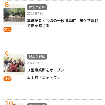
8
保土ケ谷区
2026.07.30
本紙記者・今週の一枚川島町 陣ケ下渓谷
で涼を感じる
文化
9
保土ケ谷区
2024.12.05
Ｂ型事業所をオープン
坂本町「ニャトワン」
社会
10