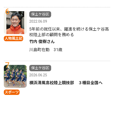
6
保土ケ谷区
2022.06.09
5年前の就任以来、躍進を続ける保土ケ谷高
校陸上部の顧問を務める
人物風土記
竹内 俊樹さん
川島町在勤 31歳
7
保土ケ谷区
2026.06.25
横浜清風高校陸上競技部 ３種目全国へ
スポーツ