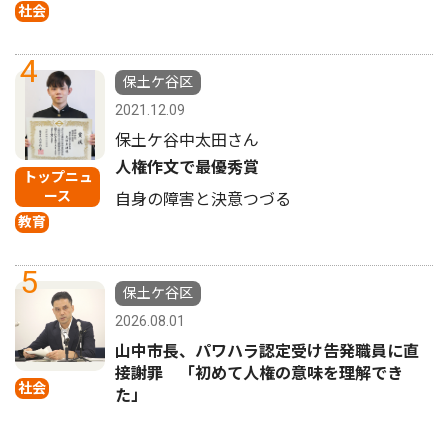
社会
4
保土ケ谷区
2021.12.09
保土ケ谷中太田さん
人権作文で最優秀賞
トップニュ
ース
自身の障害と決意つづる
教育
5
保土ケ谷区
2026.08.01
山中市長、パワハラ認定受け告発職員に直
接謝罪 「初めて人権の意味を理解でき
社会
た」