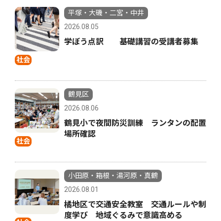
平塚・大磯・二宮・中井
2026.08.05
学ぼう点訳 基礎講習の受講者募集
社会
鶴見区
2026.08.06
鶴見小で夜間防災訓練 ランタンの配置
場所確認
社会
小田原・箱根・湯河原・真鶴
2026.08.01
橘地区で交通安全教室 交通ルールや制
度学び 地域ぐるみで意識高める