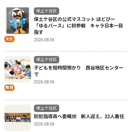
保土ケ谷区
保土ケ谷区の公式マスコット ほどぴー
「ゆるバース」に初参戦 キャラ日本一目
指す
文化
2026.08.06
保土ケ谷区
子どもを短時間預かり 西谷地区センター
で
2026.08.06
教育
保土ケ谷区
防犯指導員へ委嘱状 新人迎え、22人着任
2026.08.06