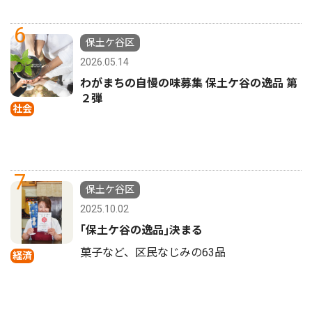
6
保土ケ谷区
2026.05.14
わがまちの自慢の味募集 保土ケ谷の逸品 第
２弾
社会
7
保土ケ谷区
2025.10.02
｢保土ケ谷の逸品｣決まる
菓子など、区民なじみの63品
経済