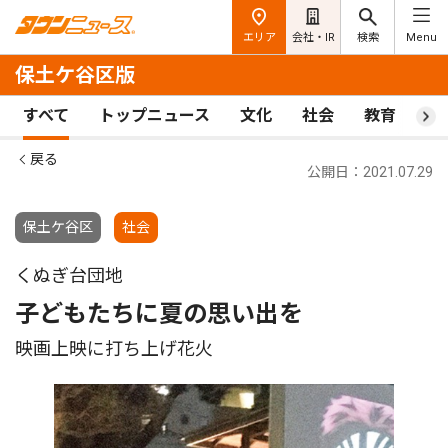
エリア
会社・IR
検索
Menu
保土ケ谷区版
すべて
トップニュース
文化
社会
教育
ス
戻る
公開日：2021.07.29
保土ケ谷区
社会
くぬぎ台団地
子どもたちに夏の思い出を
映画上映に打ち上げ花火