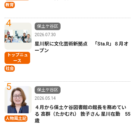
教育
4
保土ケ谷区
2026.07.30
星川駅に文化芸術新拠点 「Sta.R」８月オ
ープン
トップニュ
ース
社会
5
保土ケ谷区
2026.05.14
４月から保土ケ谷図書館の館長を務めてい
る 高群（たかむれ） 敦子さん 星川在勤 55
人物風土記
歳