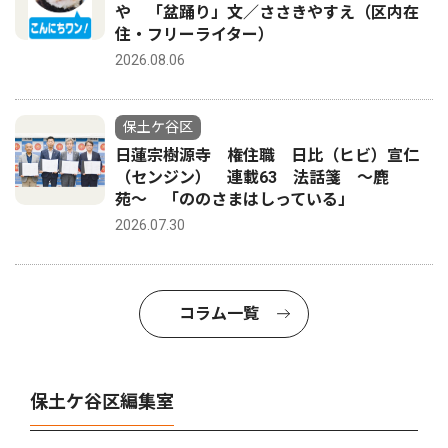
や 「盆踊り」文／ささきやすえ（区内在
住・フリーライター）
2026.08.06
保土ケ谷区
日蓮宗樹源寺 権住職 日比（ヒビ）宣仁
（センジン） 連載63 法話箋 〜鹿
苑〜 「ののさまはしっている」
2026.07.30
コラム一覧
保土ケ谷区編集室