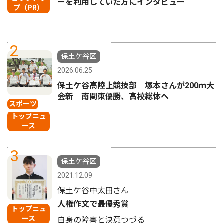
ーを利用していた方にインタビュー
プ（PR）
2
保土ケ谷区
2026.06.25
保土ケ谷高陸上競技部 塚本さんが200ｍ大
会新 南関東優勝、高校総体へ
スポーツ
トップニュ
ース
3
保土ケ谷区
2021.12.09
保土ケ谷中太田さん
人権作文で最優秀賞
トップニュ
ース
自身の障害と決意つづる