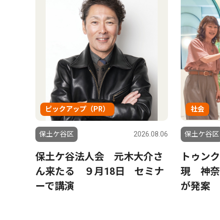
ピックアップ（PR）
社会
6.08.06
保土ケ谷区
2026.08.06
保土ケ谷区
土ケ
保土ケ谷法人会 元木大介さ
トゥンク
保土
ん来たる ９月18日 セミナ
現 神奈
に活
ーで講演
が発案