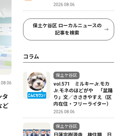
2026.08.06
保土ケ谷区 ローカルニュースの
記事を検索
コラム
ピックアップ（PR）
人物風土
保土ケ谷区
.08.06
保土ケ谷区
2026.07.30
保土ケ谷区
vol.571 ミルキーJr.モカ
Jr.モネのほどがや 「盆踊
ンタ
横浜市ひきこもり総合支援・
BASEG
り」文／ささきやすえ（区
内在住・フリーライター）
など
若者相談センターってどんな
ラリーで
2026.08.06
ところ？ 最近までセンター
ハマ』を
を利用していた方にインタビ
マコトさ
保土ケ谷区
ュー
日蓮宗樹源寺 権住職 日