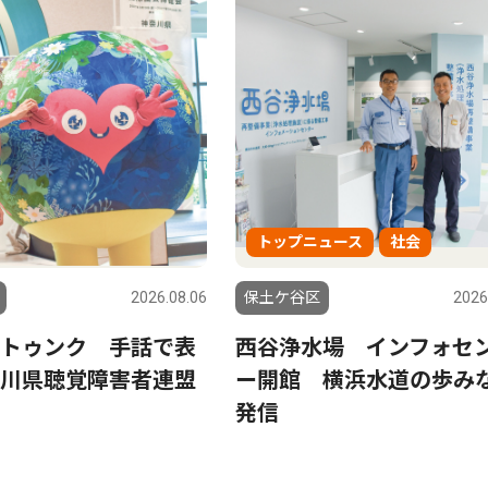
トップニュース
社会
2026.08.06
保土ケ谷区
2026
トゥンク 手話で表
西谷浄水場 インフォセ
川県聴覚障害者連盟
ー開館 横浜水道の歩み
発信