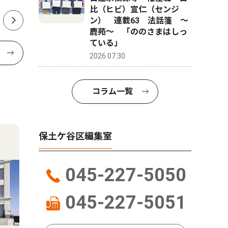
比（ヒビ）宣仁（センジ
ン） 連載63 法話箋 〜
鹿苑〜 「ののさまはしっ
ている」
2026.07.30
コラム一覧
保土ケ谷区編集室
045-227-5050
045-227-5051