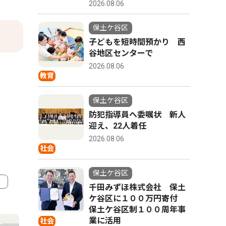
2026.08.06
保土ケ谷区
子どもを短時間預かり 西
谷地区センターで
2026.08.06
教育
保土ケ谷区
防犯指導員へ委嘱状 新人
迎え、22人着任
2026.08.06
社会
保土ケ谷区
千田みずほ株式会社 保土
ケ谷区に１００万円寄付
4
5
保土ケ谷区制１００周年事
業に活用
社会