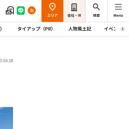
エリア
会社・IR
検索
Menu
R）
タイアップ（PR）
人物風土記
イベント
.04.28