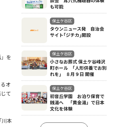
談会 耳穴式補聴器の体験
も可能
保土ケ谷区
タウンニュース発 自治会
サイト｢ジチカ｣開設
保土ケ谷区
活」を
小さなお葬式 保土ケ谷峰沢
町ホール ｢人形供養でお別
れを｣ ８月９日 開催
よるオ
保土ケ谷区
感じて
初音丘学園 お泊り保育で
銭湯へ 「黄金湯」で日本
文化を体験
「川本