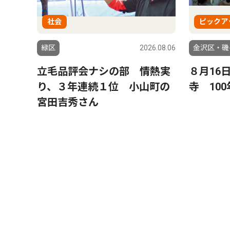
社会
ピックア
緑区
2026.08.06
金沢区・磯
立毛品評会ナシの部 情熱実
８月16
り、３年連続１位 小山町の
寺 10
宮田吉秀さん