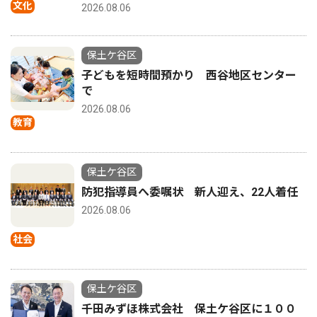
文化
2026.08.06
保土ケ谷区
子どもを短時間預かり 西谷地区センター
で
2026.08.06
教育
保土ケ谷区
防犯指導員へ委嘱状 新人迎え、22人着任
2026.08.06
社会
保土ケ谷区
千田みずほ株式会社 保土ケ谷区に１００