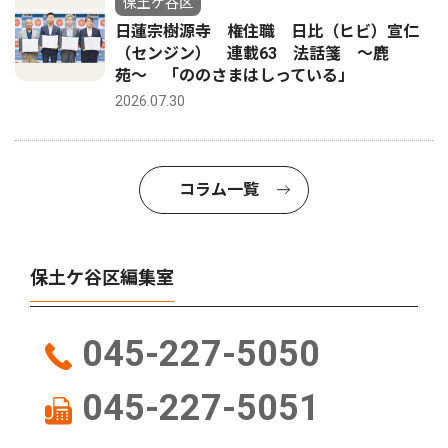
保土ケ谷区
日蓮宗樹源寺 権住職 日比（ヒビ）宣仁
（センジン） 連載63 法話箋 〜鹿
苑〜 「ののさまはしっている」
2026.07.30
コラム一覧
保土ケ谷区編集室
045-227-5050
045-227-5051