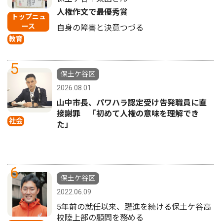
人権作文で最優秀賞
トップニュ
ース
自身の障害と決意つづる
教育
5
保土ケ谷区
2026.08.01
山中市長、パワハラ認定受け告発職員に直
接謝罪 「初めて人権の意味を理解でき
社会
た」
6
保土ケ谷区
2022.06.09
5年前の就任以来、躍進を続ける保土ケ谷高
校陸上部の顧問を務める