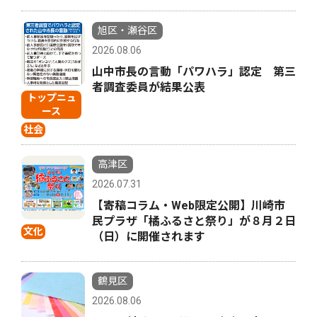
旭区・瀬谷区
2026.08.06
山中市長の言動「パワハラ」認定 第三
者調査委員が結果公表
トップニュ
ース
社会
高津区
2026.07.31
【寄稿コラム・Web限定公開】川崎市
民プラザ「橘ふるさと祭り」が８月２日
文化
（日）に開催されます
鶴見区
2026.08.06