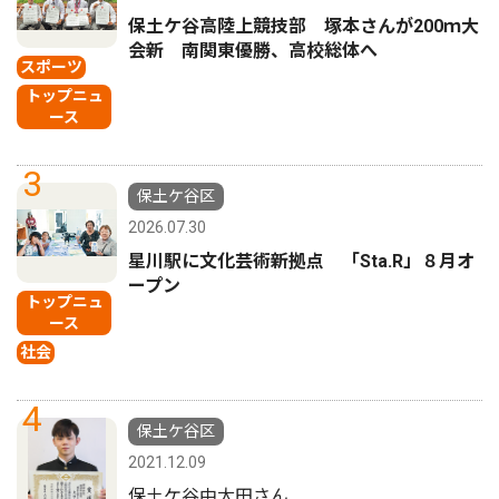
保土ケ谷高陸上競技部 塚本さんが200ｍ大
会新 南関東優勝、高校総体へ
スポーツ
トップニュ
ース
3
保土ケ谷区
2026.07.30
星川駅に文化芸術新拠点 「Sta.R」８月オ
ープン
トップニュ
ース
社会
4
保土ケ谷区
2021.12.09
保土ケ谷中太田さん