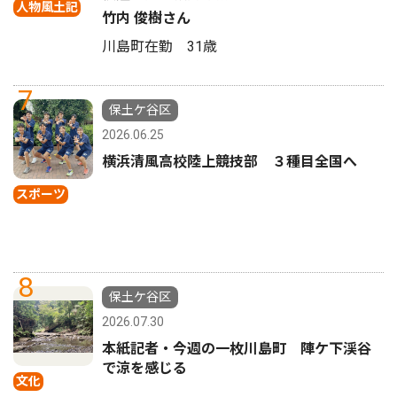
人物風土記
竹内 俊樹さん
川島町在勤 31歳
7
保土ケ谷区
2026.06.25
横浜清風高校陸上競技部 ３種目全国へ
スポーツ
8
保土ケ谷区
2026.07.30
本紙記者・今週の一枚川島町 陣ケ下渓谷
で涼を感じる
文化