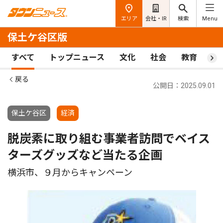
エリア
会社・IR
検索
Menu
保土ケ谷区版
すべて
トップニュース
文化
社会
教育
ス
戻る
公開日：2025.09.01
保土ケ谷区
経済
脱炭素に取り組む事業者訪問でベイス
ターズグッズなど当たる企画
横浜市、９月からキャンペーン