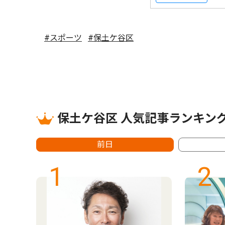
#スポーツ
#保土ケ谷区
保土ケ谷区 人気記事ランキン
前日
1
2