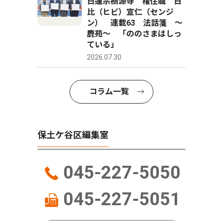
日蓮宗樹源寺 権住職 日
比（ヒビ）宣仁（センジ
ン） 連載63 法話箋 〜
鹿苑〜 「ののさまはしっ
ている」
2026.07.30
コラム一覧
保土ケ谷区編集室
045-227-5050
045-227-5051