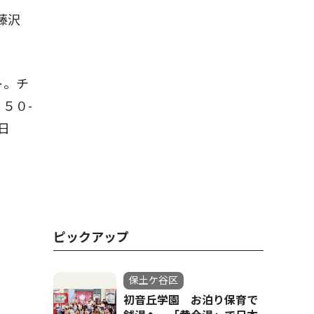
藤沢
ト。チ
５０-
日
ピックアップ
保土ケ谷区
初音丘学園 お泊り保育で