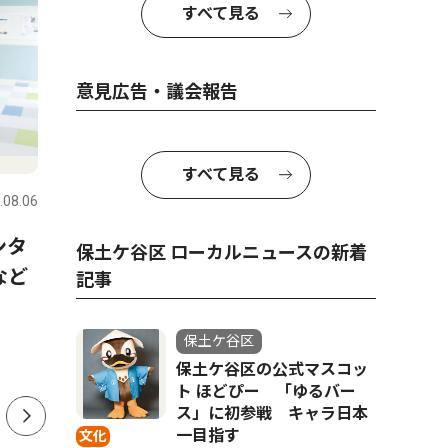
すべて見る
意見広告・議会報告
ピックアップ（PR）
人物風土
すべて見る
.08.06
保土ケ谷区
2026.07.30
保土ケ谷区
ンタ
横浜市ひきこもり総合支援・
BASEG
保土ケ谷区 ローカルニュースの新着
など
若者相談センターってどんな
ラリーで
記事
ところ？ 最近までセンター
ハマ』を
を利用していた方にインタビ
マコトさ
保土ケ谷区
ュー
保土ケ谷区の公式マスコッ
ト ほどぴー 「ゆるバー
ス」に初参戦 キャラ日本
一目指す
文化