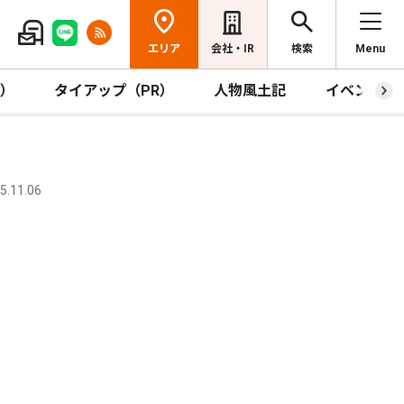
エリア
会社・IR
検索
Menu
R）
タイアップ（PR）
人物風土記
イベント
.11.06