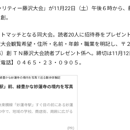
リティー藤沢大会」が11月22日（土）午後６時から、
）創。
トマッチとなる同大会。読者20人に招待券をプレゼン
大会観覧希望・住所・名前・年齢・職業を明記し、〒２
）創 ＴＮ藤沢大会読者プレゼント係へ。締切は11月12
【電話】０４６５・２３・０９０５。
駅」前、緑豊かな妙蓮寺の境内を写真
急東横線「妙蓮寺駅」すぐ目の前にある妙蓮
の中で、地域の学校、商店街、周囲に広がる
(PR)