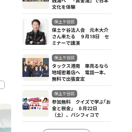
銭湯へ 「黄金湯」で日本
文化を体験
保土ケ谷区
保土ケ谷法人会 元木大介
さん来たる ９月18日 セ
ミナーで講演
保土ケ谷区
タックス港南 車売るなら
地域密着店へ 電話一本、
無料で出張査定
保土ケ谷区
4
5
参加無料 クイズで学ぶ｢お
金と税金｣ ８月22日
（土）、パシフィコで