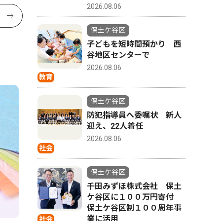
2026.08.06
保土ケ谷区
子どもを短時間預かり 西
谷地区センターで
2026.08.06
教育
保土ケ谷区
防犯指導員へ委嘱状 新人
迎え、22人着任
2026.08.06
社会
保土ケ谷区
千田みずほ株式会社 保土
ケ谷区に１００万円寄付
保土ケ谷区制１００周年事
業に活用
社会