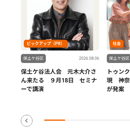
ピックアップ（PR）
社会
6.08.06
保土ケ谷区
2026.08.06
保土ケ谷区
土ケ
保土ケ谷法人会 元木大介さ
トゥンク
保土
ん来たる ９月18日 セミナ
現 神奈
に活
ーで講演
が発案