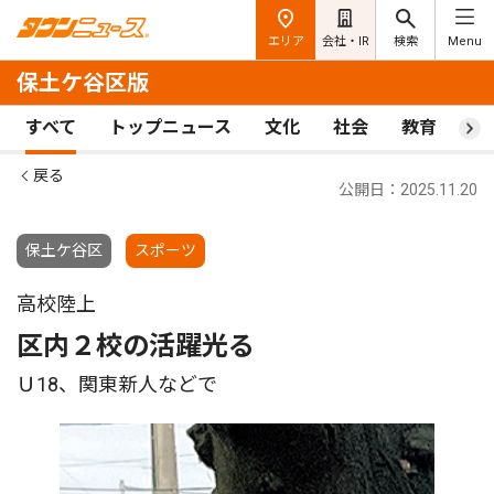
エリア
会社・IR
検索
Menu
保土ケ谷区版
すべて
トップニュース
文化
社会
教育
ス
戻る
公開日：2025.11.20
保土ケ谷区
スポーツ
高校陸上
区内２校の活躍光る
Ｕ18、関東新人などで