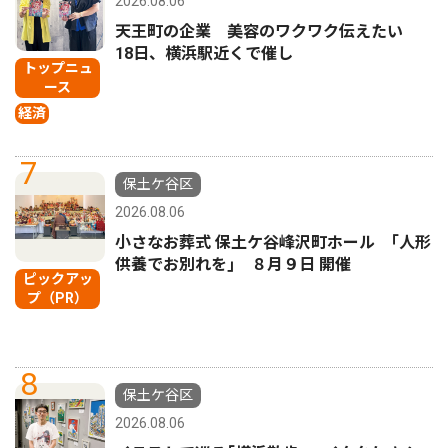
2026.08.06
天王町の企業 美容のワクワク伝えたい
18日、横浜駅近くで催し
トップニュ
ース
経済
7
保土ケ谷区
2026.08.06
小さなお葬式 保土ケ谷峰沢町ホール ｢人形
供養でお別れを｣ ８月９日 開催
ピックアッ
プ（PR）
8
保土ケ谷区
2026.08.06