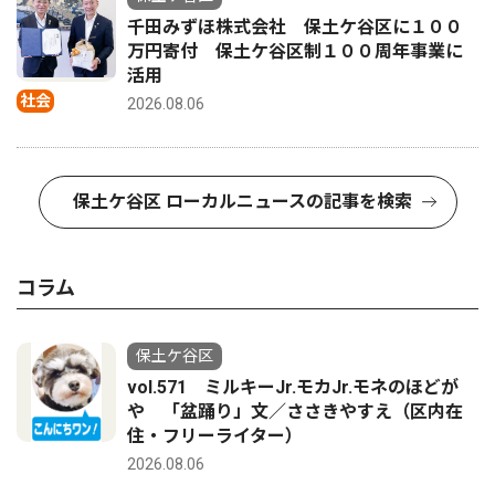
千田みずほ株式会社 保土ケ谷区に１００
万円寄付 保土ケ谷区制１００周年事業に
活用
社会
2026.08.06
保土ケ谷区 ローカルニュースの記事を検索
コラム
保土ケ谷区
vol.571 ミルキーJr.モカJr.モネのほどが
や 「盆踊り」文／ささきやすえ（区内在
住・フリーライター）
2026.08.06