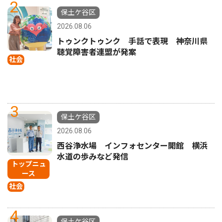
2
保土ケ谷区
2026.08.06
トゥンクトゥンク 手話で表現 神奈川県
聴覚障害者連盟が発案
社会
3
保土ケ谷区
2026.08.06
西谷浄水場 インフォセンター開館 横浜
水道の歩みなど発信
トップニュ
ース
社会
4
保土ケ谷区