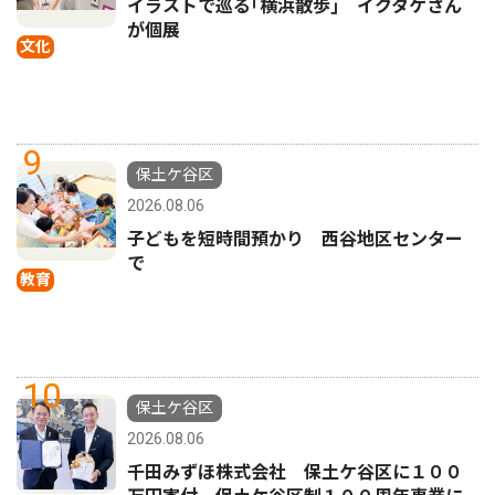
イラストで巡る｢横浜散歩｣ イクタケさん
が個展
文化
9
保土ケ谷区
2026.08.06
子どもを短時間預かり 西谷地区センター
で
教育
10
保土ケ谷区
2026.08.06
千田みずほ株式会社 保土ケ谷区に１００