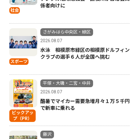
係者向けに
社会
さがみはら中央区・緑区
2026.08.07
水泳 相模原市緑区の相模原ドルフィン
クラブの選手６人が全国へ挑む
スポーツ
平塚・大磯・二宮・中井
2026.08.07
酷暑でマイカー需要急増月々１万５千円
で新車に乗れる
ピックアッ
プ（PR）
藤沢