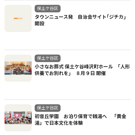
保土ケ谷区
タウンニュース発 自治会サイト｢ジチカ｣
開設
保土ケ谷区
小さなお葬式 保土ケ谷峰沢町ホール ｢人形
供養でお別れを｣ ８月９日 開催
保土ケ谷区
初音丘学園 お泊り保育で銭湯へ 「黄金
湯」で日本文化を体験