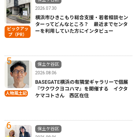
2026.07.30
横浜市ひきこもり総合支援・若者相談セン
ターってどんなところ？ 最近までセンタ
ピックアッ
ーを利用していた方にインタビュー
プ（PR）
5
保土ケ谷区
2026.08.06
BASEGATE横浜の有隣堂ギャラリーで個展
『ワクワクヨコハマ』を開催する イクタ
人物風土記
ケマコトさん 西区在住
6
保土ケ谷区