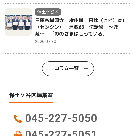
保土ケ谷区
日蓮宗樹源寺 権住職 日比（ヒビ）宣仁
（センジン） 連載63 法話箋 〜鹿
苑〜 「ののさまはしっている」
2026.07.30
コラム一覧
保土ケ谷区編集室
045-227-5050
045-227-5051