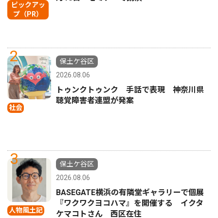
ピックアッ
プ（PR）
2
保土ケ谷区
2026.08.06
トゥンクトゥンク 手話で表現 神奈川県
聴覚障害者連盟が発案
社会
3
保土ケ谷区
2026.08.06
BASEGATE横浜の有隣堂ギャラリーで個展
『ワクワクヨコハマ』を開催する イクタ
人物風土記
ケマコトさん 西区在住