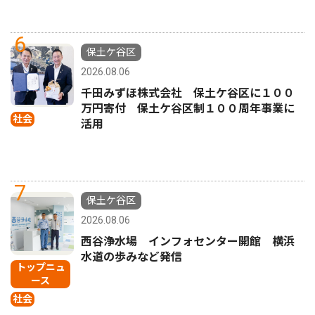
6
保土ケ谷区
2026.08.06
千田みずほ株式会社 保土ケ谷区に１００
万円寄付 保土ケ谷区制１００周年事業に
社会
活用
7
保土ケ谷区
2026.08.06
西谷浄水場 インフォセンター開館 横浜
水道の歩みなど発信
トップニュ
ース
社会