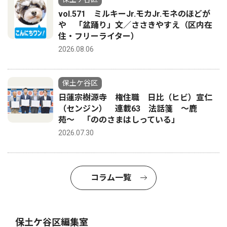
vol.571 ミルキーJr.モカJr.モネのほどが
や 「盆踊り」文／ささきやすえ（区内在
住・フリーライター）
2026.08.06
保土ケ谷区
日蓮宗樹源寺 権住職 日比（ヒビ）宣仁
（センジン） 連載63 法話箋 〜鹿
苑〜 「ののさまはしっている」
2026.07.30
コラム一覧
保土ケ谷区編集室