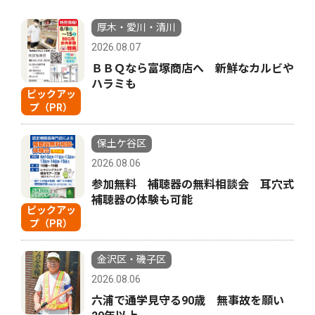
厚木・愛川・清川
2026.08.07
ＢＢＱなら富塚商店へ 新鮮なカルビや
ハラミも
ピックアッ
プ（PR）
保土ケ谷区
2026.08.06
参加無料 補聴器の無料相談会 耳穴式
補聴器の体験も可能
ピックアッ
プ（PR）
金沢区・磯子区
2026.08.06
六浦で通学見守る90歳 無事故を願い