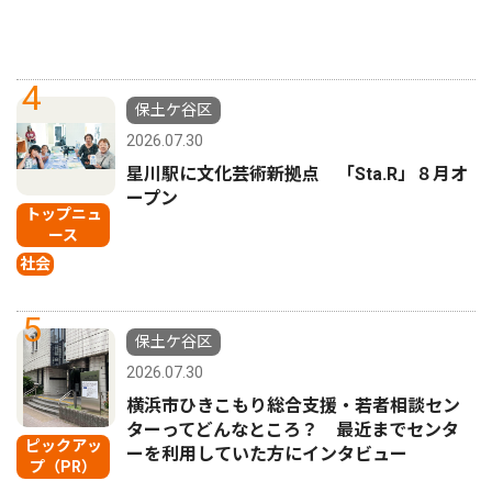
4
保土ケ谷区
2026.07.30
星川駅に文化芸術新拠点 「Sta.R」８月オ
ープン
トップニュ
ース
社会
5
保土ケ谷区
2026.07.30
横浜市ひきこもり総合支援・若者相談セン
ターってどんなところ？ 最近までセンタ
ピックアッ
ーを利用していた方にインタビュー
プ（PR）