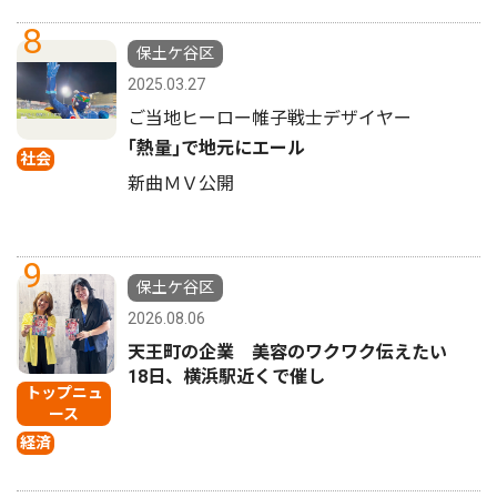
8
保土ケ谷区
2025.03.27
ご当地ヒーロー帷子戦士デザイヤー
｢熱量｣で地元にエール
社会
新曲ＭＶ公開
9
保土ケ谷区
2026.08.06
天王町の企業 美容のワクワク伝えたい
18日、横浜駅近くで催し
トップニュ
ース
経済