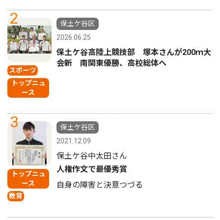
2
保土ケ谷区
2026.06.25
保土ケ谷高陸上競技部 塚本さんが200ｍ大
会新 南関東優勝、高校総体へ
スポーツ
トップニュ
ース
3
保土ケ谷区
2021.12.09
保土ケ谷中太田さん
人権作文で最優秀賞
トップニュ
ース
自身の障害と決意つづる
教育