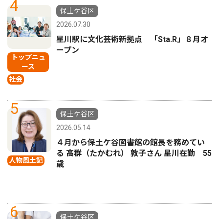
4
保土ケ谷区
2026.07.30
星川駅に文化芸術新拠点 「Sta.R」８月オ
ープン
トップニュ
ース
社会
5
保土ケ谷区
2026.05.14
４月から保土ケ谷図書館の館長を務めてい
る 高群（たかむれ） 敦子さん 星川在勤 55
人物風土記
歳
6
保土ケ谷区