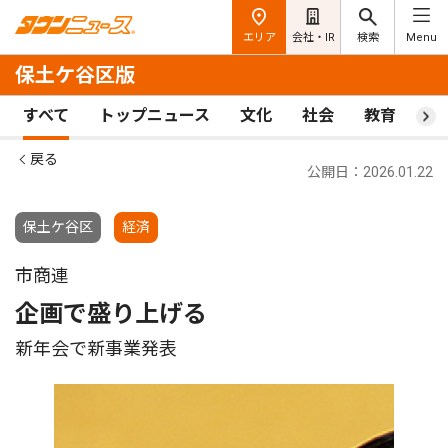
エリア
会社・IR
検索
Menu
保土ケ谷区版
すべて
トップニュース
文化
社会
教育
ス
戻る
公開日：2026.01.22
保土ケ谷区
経済
市商連
企画で盛り上げる
新年会で新事業発表