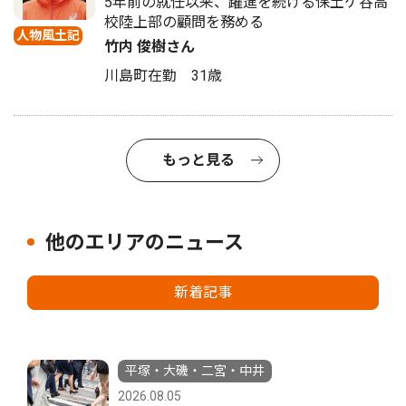
5年前の就任以来、躍進を続ける保土ケ谷高
校陸上部の顧問を務める
人物風土記
竹内 俊樹さん
川島町在勤 31歳
もっと見る
他のエリアのニュース
新着記事
平塚・大磯・二宮・中井
2026.08.05