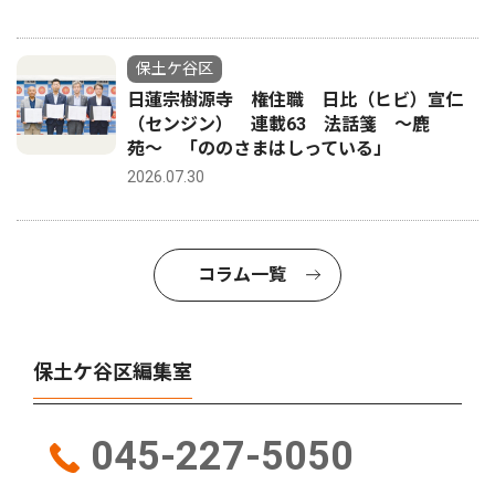
保土ケ谷区
日蓮宗樹源寺 権住職 日比（ヒビ）宣仁
（センジン） 連載63 法話箋 〜鹿
苑〜 「ののさまはしっている」
2026.07.30
コラム一覧
保土ケ谷区編集室
045-227-5050