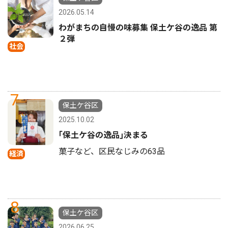
2026.05.14
わがまちの自慢の味募集 保土ケ谷の逸品 第
２弾
社会
7
保土ケ谷区
2025.10.02
｢保土ケ谷の逸品｣決まる
菓子など、区民なじみの63品
経済
8
保土ケ谷区
2026.06.25