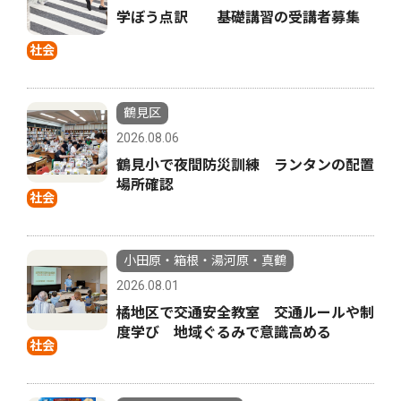
学ぼう点訳 基礎講習の受講者募集
社会
鶴見区
2026.08.06
鶴見小で夜間防災訓練 ランタンの配置
場所確認
社会
小田原・箱根・湯河原・真鶴
2026.08.01
橘地区で交通安全教室 交通ルールや制
度学び 地域ぐるみで意識高める
社会