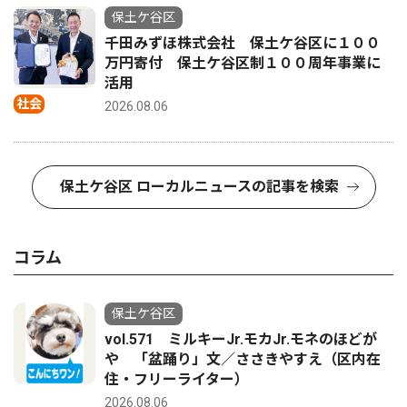
保土ケ谷区
千田みずほ株式会社 保土ケ谷区に１００
万円寄付 保土ケ谷区制１００周年事業に
活用
社会
2026.08.06
保土ケ谷区 ローカルニュースの記事を検索
コラム
保土ケ谷区
vol.571 ミルキーJr.モカJr.モネのほどが
や 「盆踊り」文／ささきやすえ（区内在
住・フリーライター）
2026.08.06