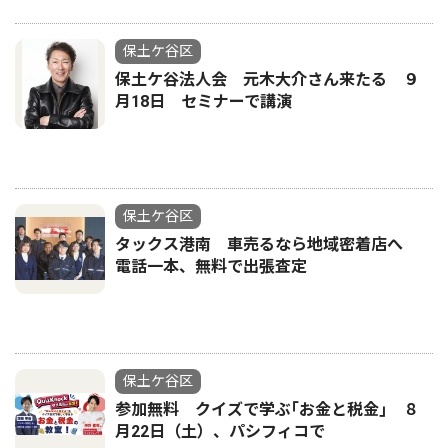
保土ケ谷区
保土ケ谷法人会 元木大介さん来たる ９
月18日 セミナーで講演
保土ケ谷区
タックス港南 車売るなら地域密着店へ
電話一本、無料で出張査定
保土ケ谷区
参加無料 クイズで学ぶ｢お金と税金｣ ８
月22日（土）、パシフィコで