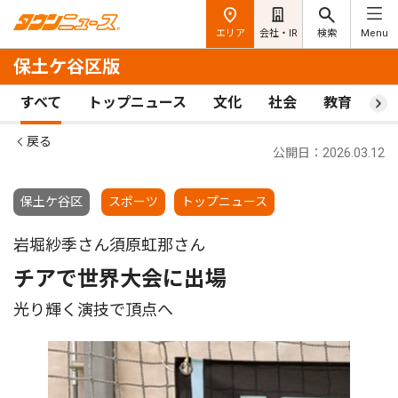
エリア
会社・IR
検索
Menu
保土ケ谷区版
すべて
トップニュース
文化
社会
教育
ス
戻る
公開日：2026.03.12
保土ケ谷区
スポーツ
トップニュース
岩堀紗季さん須原虹那さん
チアで世界大会に出場
光り輝く演技で頂点へ