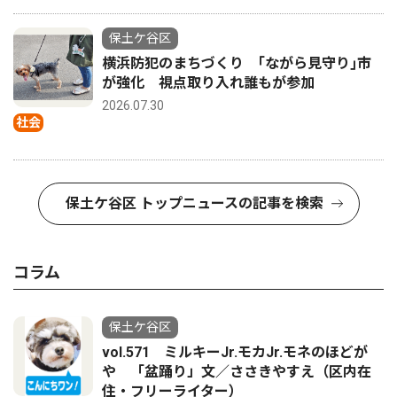
保土ケ谷区
横浜防犯のまちづくり ｢ながら見守り｣市
が強化 視点取り入れ誰もが参加
2026.07.30
社会
保土ケ谷区 トップニュースの記事を検索
コラム
保土ケ谷区
vol.571 ミルキーJr.モカJr.モネのほどが
や 「盆踊り」文／ささきやすえ（区内在
住・フリーライター）