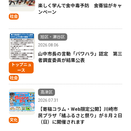
楽しく学んで食中毒予防 食衛協がキャ
ンペーン
社会
旭区・瀬谷区
2026.08.06
山中市長の言動「パワハラ」認定 第三
者調査委員が結果公表
トップニュ
ース
社会
高津区
2026.07.31
【寄稿コラム・Web限定公開】川崎市
民プラザ「橘ふるさと祭り」が８月２日
文化
（日）に開催されます