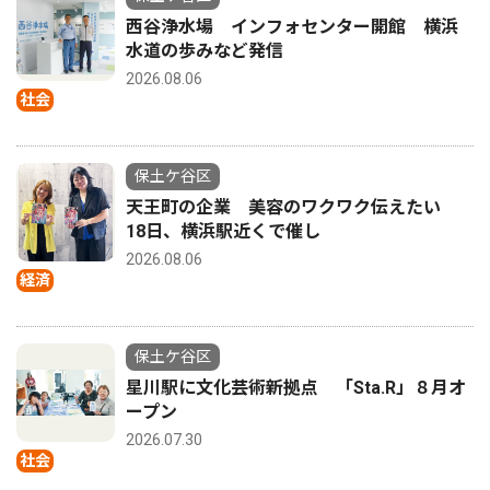
西谷浄水場 インフォセンター開館 横浜
水道の歩みなど発信
2026.08.06
社会
保土ケ谷区
天王町の企業 美容のワクワク伝えたい
18日、横浜駅近くで催し
2026.08.06
経済
保土ケ谷区
星川駅に文化芸術新拠点 「Sta.R」８月オ
ープン
2026.07.30
社会