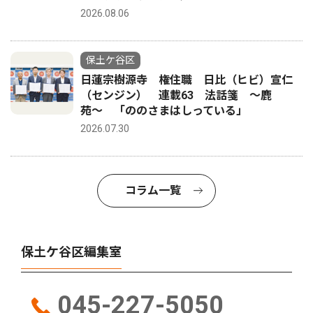
2026.08.06
保土ケ谷区
日蓮宗樹源寺 権住職 日比（ヒビ）宣仁
（センジン） 連載63 法話箋 〜鹿
苑〜 「ののさまはしっている」
2026.07.30
コラム一覧
保土ケ谷区編集室
045-227-5050