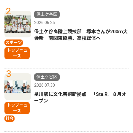
2
保土ケ谷区
2026.06.25
保土ケ谷高陸上競技部 塚本さんが200ｍ大
会新 南関東優勝、高校総体へ
スポーツ
トップニュ
ース
3
保土ケ谷区
2026.07.30
星川駅に文化芸術新拠点 「Sta.R」８月オ
ープン
トップニュ
ース
社会