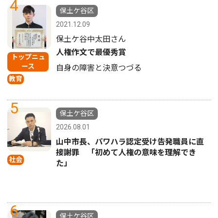
4
保土ケ谷区
2021.12.09
保土ケ谷中太田さん
人権作文で最優秀賞
トップニュ
ース
自身の障害と決意つづる
教育
5
保土ケ谷区
2026.08.01
山中市長、パワハラ認定受け告発職員に直
接謝罪 「初めて人権の意味を理解でき
社会
た」
6
保土ケ谷区