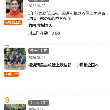
2022.06.09
5年前の就任以来、躍進を続ける保土ケ谷高
校陸上部の顧問を務める
人物風土記
竹内 俊樹さん
川島町在勤 31歳
7
保土ケ谷区
2026.06.25
横浜清風高校陸上競技部 ３種目全国へ
スポーツ
8
保土ケ谷区
2026.07.30