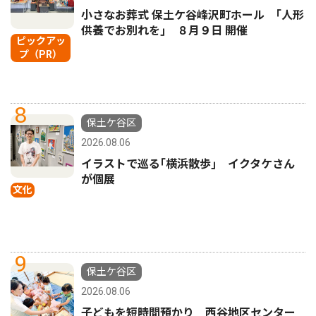
小さなお葬式 保土ケ谷峰沢町ホール ｢人形
供養でお別れを｣ ８月９日 開催
ピックアッ
プ（PR）
8
保土ケ谷区
2026.08.06
イラストで巡る｢横浜散歩｣ イクタケさん
が個展
文化
9
保土ケ谷区
2026.08.06
子どもを短時間預かり 西谷地区センター