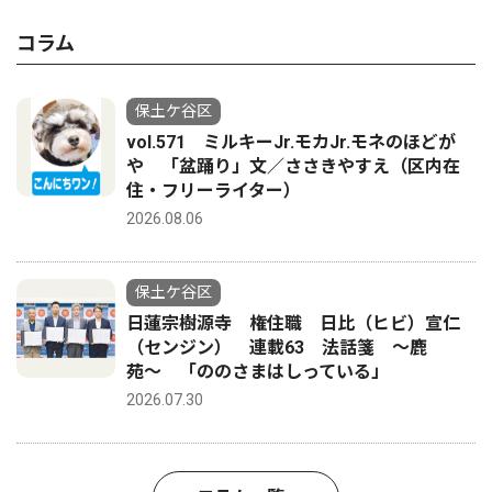
コラム
保土ケ谷区
vol.571 ミルキーJr.モカJr.モネのほどが
や 「盆踊り」文／ささきやすえ（区内在
住・フリーライター）
2026.08.06
保土ケ谷区
日蓮宗樹源寺 権住職 日比（ヒビ）宣仁
（センジン） 連載63 法話箋 〜鹿
苑〜 「ののさまはしっている」
2026.07.30