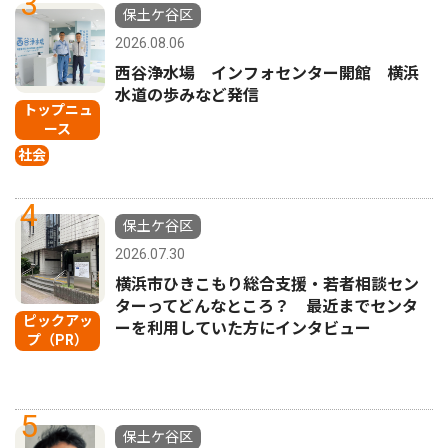
3
保土ケ谷区
2026.08.06
西谷浄水場 インフォセンター開館 横浜
水道の歩みなど発信
トップニュ
ース
社会
4
保土ケ谷区
2026.07.30
横浜市ひきこもり総合支援・若者相談セン
ターってどんなところ？ 最近までセンタ
ピックアッ
ーを利用していた方にインタビュー
プ（PR）
5
保土ケ谷区