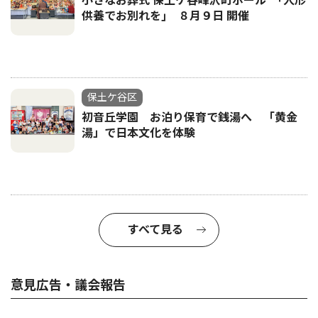
小さなお葬式 保土ケ谷峰沢町ホール ｢人形
供養でお別れを｣ ８月９日 開催
保土ケ谷区
初音丘学園 お泊り保育で銭湯へ 「黄金
湯」で日本文化を体験
すべて見る
意見広告・議会報告