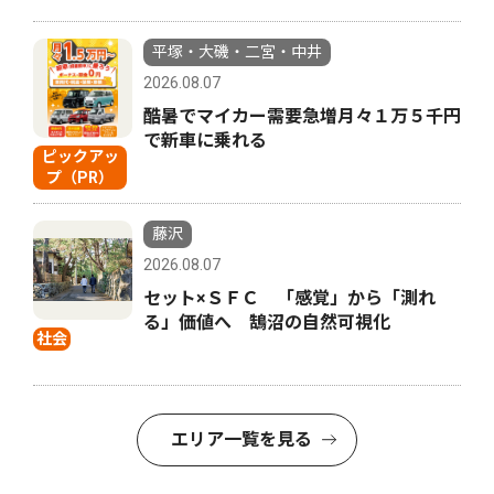
平塚・大磯・二宮・中井
2026.08.07
酷暑でマイカー需要急増月々１万５千円
で新車に乗れる
ピックアッ
プ（PR）
藤沢
2026.08.07
セット×ＳＦＣ 「感覚」から「測れ
る」価値へ 鵠沼の自然可視化
社会
エリア一覧を見る