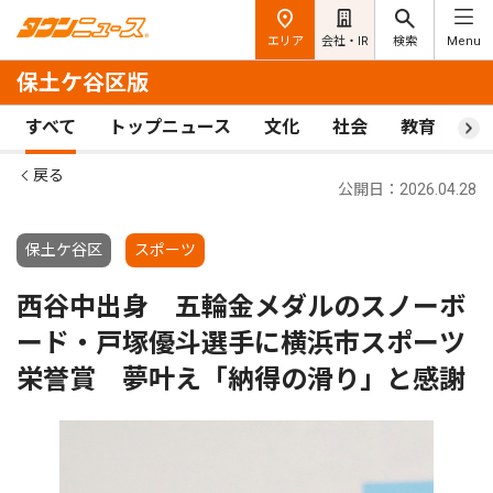
エリア
会社・IR
検索
Menu
保土ケ谷区版
すべて
トップニュース
文化
社会
教育
ス
戻る
公開日：2026.04.28
保土ケ谷区
スポーツ
西谷中出身 五輪金メダルのスノーボ
ード・戸塚優斗選手に横浜市スポーツ
栄誉賞 夢叶え「納得の滑り」と感謝