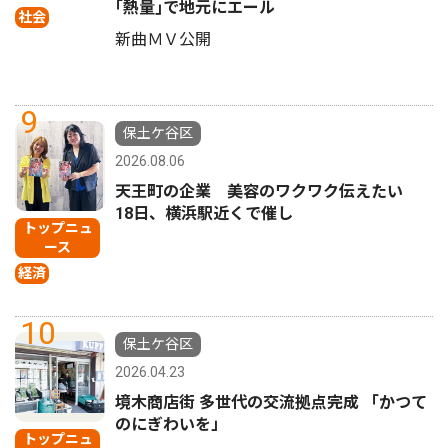
｢熱量｣で地元にエール
社会
新曲ＭＶ公開
9
保土ケ谷区
2026.08.06
天王町の企業 美容のワクワク伝えたい
18日、横浜駅近くで催し
トップニュ
ース
経済
10
保土ケ谷区
2026.04.23
境木商店街 多世代の交流拠点完成 「かつて
のにぎわいを」
トップニュ