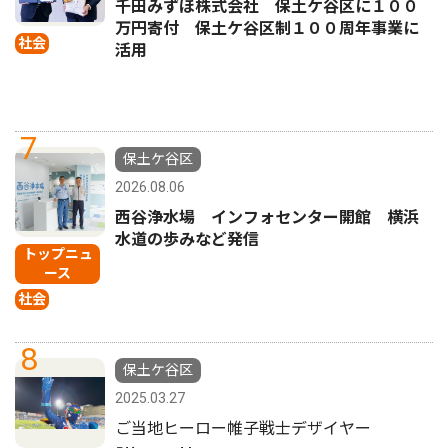
千田みずほ株式会社 保土ケ谷区に１００
万円寄付 保土ケ谷区制１００周年事業に
社会
活用
7
保土ケ谷区
2026.08.06
西谷浄水場 インフォセンター開館 横浜
水道の歩みなど発信
トップニュ
ース
社会
8
保土ケ谷区
2025.03.27
ご当地ヒーロー帷子戦士デザイヤー