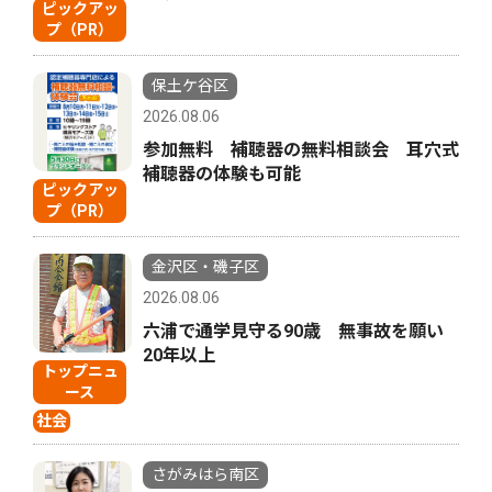
ピックアッ
プ（PR）
保土ケ谷区
2026.08.06
参加無料 補聴器の無料相談会 耳穴式
補聴器の体験も可能
ピックアッ
プ（PR）
金沢区・磯子区
2026.08.06
六浦で通学見守る90歳 無事故を願い
20年以上
トップニュ
ース
社会
さがみはら南区