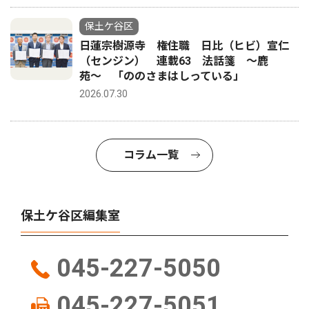
保土ケ谷区
日蓮宗樹源寺 権住職 日比（ヒビ）宣仁
（センジン） 連載63 法話箋 〜鹿
苑〜 「ののさまはしっている」
2026.07.30
コラム一覧
保土ケ谷区編集室
045-227-5050
045-227-5051