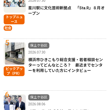
2026.07.30
星川駅に文化芸術新拠点 「Sta.R」８月オ
ープン
トップニュ
ース
社会
5
保土ケ谷区
2026.07.30
横浜市ひきこもり総合支援・若者相談セン
ターってどんなところ？ 最近までセンタ
ピックアッ
ーを利用していた方にインタビュー
プ（PR）
6
保土ケ谷区
2026.08.06