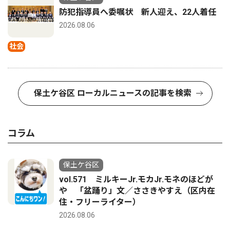
防犯指導員へ委嘱状 新人迎え、22人着任
2026.08.06
社会
保土ケ谷区 ローカルニュースの記事を検索
コラム
保土ケ谷区
vol.571 ミルキーJr.モカJr.モネのほどが
や 「盆踊り」文／ささきやすえ（区内在
住・フリーライター）
2026.08.06