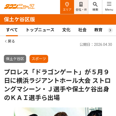
エリア
会社・IR
検索
Menu
保土ケ谷区版
すべて
トップニュース
文化
社会
教育
ス
戻る
公開日：2026.04.30
保土ケ谷区
スポーツ
プロレス「ドラゴンゲート」が５月９
日に横浜ラジアントホール大会 ストロ
ングマシーン・Ｊ選手や保土ケ谷出身
のＫＡＩ選手ら出場