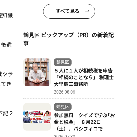
すべて見る
礎知識
鶴見区 ピックアップ（PR）の新着記
事
。後遺
鶴見区
５人に１人が相続税を申告
識や予
「相続のことなら」 税理士
してき
大里慶三事務所
2026.08.06
鶴見区
下記２
参加無料 クイズで学ぶ｢お
金と税金｣ ８月22日
（土）、パシフィコで
2026.07.30