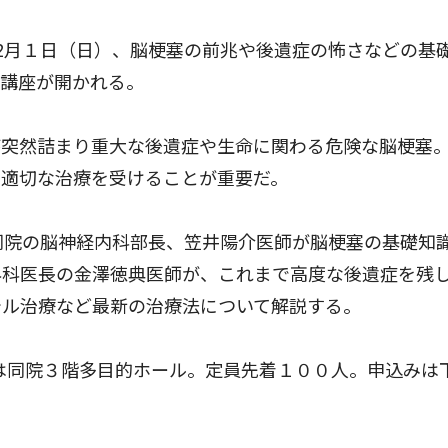
2月１日（日）、脳梗塞の前兆や後遺症の怖さなどの基
開講座が開かれる。
突然詰まり重大な後遺症や生命に関わる危険な脳梗塞
、適切な治療を受けることが重要だ。
同院の脳神経内科部長、笠井陽介医師が脳梗塞の基礎知
外科医長の金澤徳典医師が、これまで高度な後遺症を残
テル治療など最新の治療法について解説する。
場は同院３階多目的ホール。定員先着１００人。申込みは