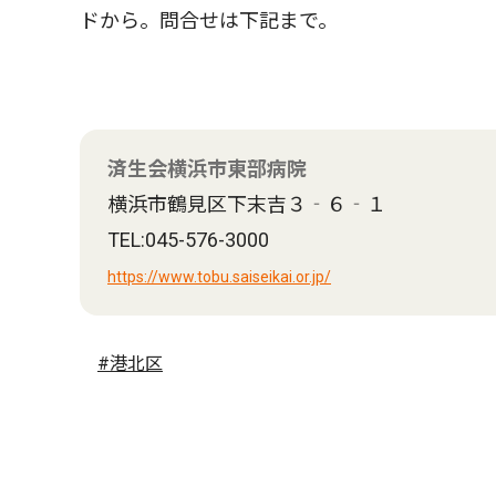
ドから。問合せは下記まで。
済生会横浜市東部病院
横浜市鶴見区下末吉３‐６‐１
TEL:045-576-3000
https://www.tobu.saiseikai.or.jp/
#港北区