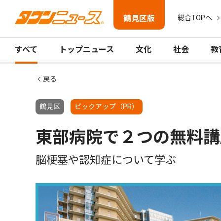
鶴見区版
総合TOPへ
すべて
トップニュース
文化
社会
教
戻る
鶴見区
ピックアップ（PR）
東部病院で２つの無料講
脳梗塞や認知症について学ぶ