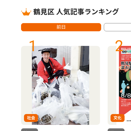
鶴見区 人気記事ランキング
前日
1
2
社会
文化