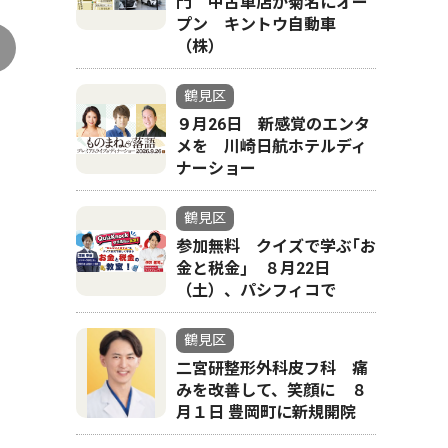
門 中古車店が菊名にオー
プン キントウ自動車
（株）
鶴見区
９月26日 新感覚のエンタ
メを 川崎日航ホテルディ
ナーショー
鶴見区
参加無料 クイズで学ぶ｢お
金と税金｣ ８月22日
（土）、パシフィコで
鶴見区
二宮研整形外科皮フ科 痛
みを改善して、笑顔に ８
月１日 豊岡町に新規開院