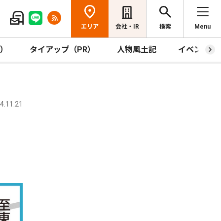
エリア
会社・IR
検索
Menu
R）
タイアップ（PR）
人物風土記
イベント
.11.21