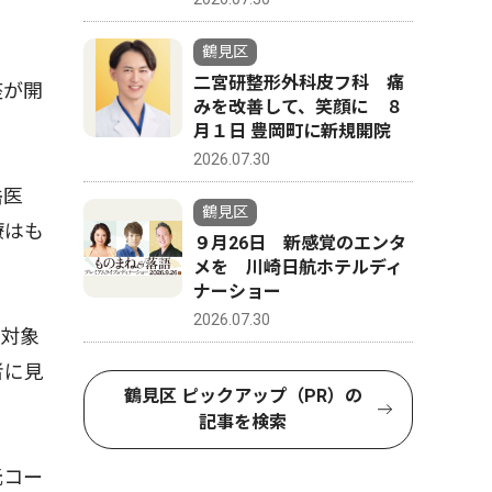
鶴見区
二宮研整形外科皮フ科 痛
座が開
みを改善して、笑顔に ８
月１日 豊岡町に新規開院
2026.07.30
岳医
鶴見区
療はも
９月26日 新感覚のエンタ
メを 川崎日航ホテルディ
ナーショー
2026.07.30
対象
者に見
鶴見区 ピックアップ（PR）の
記事を検索
元コー