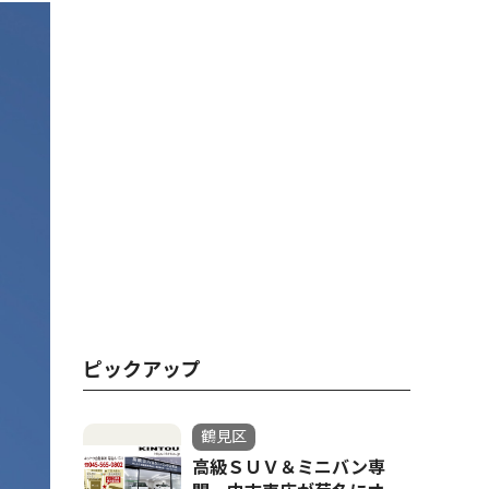
ピックアップ
鶴見区
高級ＳＵＶ＆ミニバン専