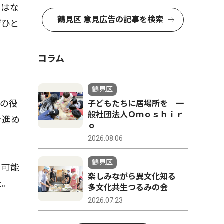
ではな
鶴見区 意見広告の記事を検索
ぜひと
コラム
鶴見区
その役
子どもたちに居場所を 一
般社団法人Ｏｍｏｓｈｉｒ
を進め
ｏ
2026.08.06
鶴見区
用可能
楽しみながら異文化知る
た。
多文化共生つるみの会
2026.07.23