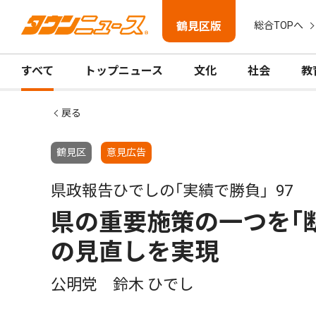
鶴見区版
総合TOPへ
すべて
トップニュース
文化
社会
教
戻る
鶴見区
意見広告
県政報告ひでしの｢実績で勝負」97
県の重要施策の一つを｢
の見直しを実現
公明党 鈴木 ひでし