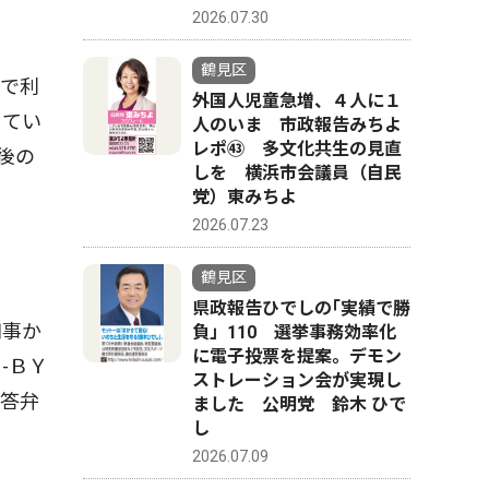
2026.07.30
鶴見区
料で利
外国人児童急増、４人に１
きてい
人のいま 市政報告みちよ
レポ㊸ 多文化共生の見直
後の
しを 横浜市会議員（自民
党）東みちよ
2026.07.23
鶴見区
県政報告ひでしの｢実績で勝
知事か
負」110 選挙事務効率化
に電子投票を提案。デモン
-ＢＹ
ストレーション会が実現し
の答弁
ました 公明党 鈴木 ひで
し
2026.07.09