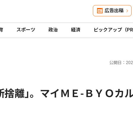
広告出稿
育
スポーツ
政治
経済
ピックアップ（P
公開日：2025
断捨離｣。マイＭＥ-ＢＹＯカ