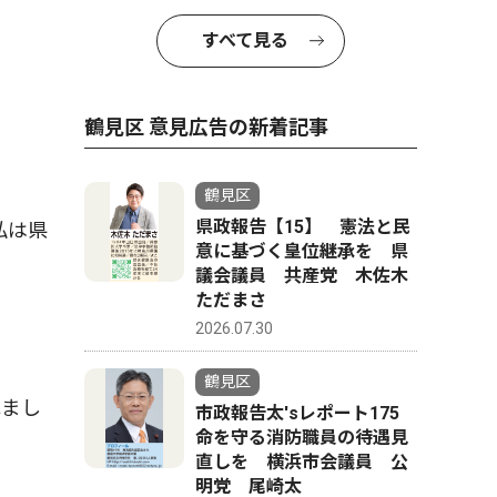
すべて見る
鶴見区 意見広告の新着記事
鶴見区
県政報告【15】 憲法と民
私は県
意に基づく皇位継承を 県
議会議員 共産党 木佐木
ただまさ
2026.07.30
鶴見区
れまし
市政報告太'sレポート175
命を守る消防職員の待遇見
直しを 横浜市会議員 公
明党 尾崎太