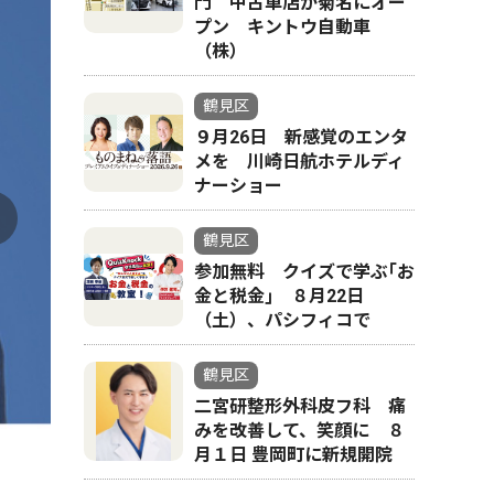
門 中古車店が菊名にオー
プン キントウ自動車
（株）
鶴見区
９月26日 新感覚のエンタ
メを 川崎日航ホテルディ
ナーショー
鶴見区
参加無料 クイズで学ぶ｢お
金と税金｣ ８月22日
（土）、パシフィコで
鶴見区
二宮研整形外科皮フ科 痛
みを改善して、笑顔に ８
月１日 豊岡町に新規開院