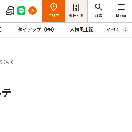
エリア
会社・IR
検索
Menu
R）
タイアップ（PR）
人物風土記
イベント
.04.10
ルテ