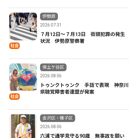
伊勢原
2026.07.31
７月12日〜７月13日 街頭犯罪の発生
状況 伊勢原警察署
社会
保土ケ谷区
2026.08.06
トゥンクトゥンク 手話で表現 神奈川
県聴覚障害者連盟が発案
社会
金沢区・磯子区
2026.08.06
六浦で通学見守る90歳 無事故を願い