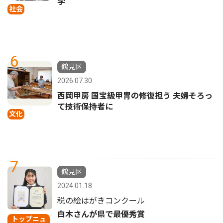
学
社会
6
鶴見区
2026.07.30
西岡甲房 国宝級甲冑の修復担う 夫婦そろっ
て技術保持者に
文化
7
鶴見区
2024.01.18
税の絵はがきコンクール
白木さんが県で最優秀賞
トップニュ