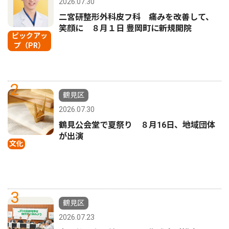
2026.07.30
二宮研整形外科皮フ科 痛みを改善して、
笑顔に ８月１日 豊岡町に新規開院
ピックアッ
プ（PR）
2
鶴見区
2026.07.30
鶴見公会堂で夏祭り ８月16日、地域団体
が出演
文化
3
鶴見区
2026.07.23