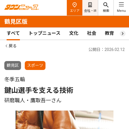
エリア
会社・IR
検索
Menu
鶴見区版
すべて
トップニュース
文化
社会
教育
ス
戻る
公開日：2026.02.12
鶴見区
スポーツ
冬季五輪
鍵山選手を支える技術
研磨職人・鷹取吾一さん