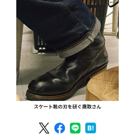
スケート靴の刃を研ぐ鷹取さん