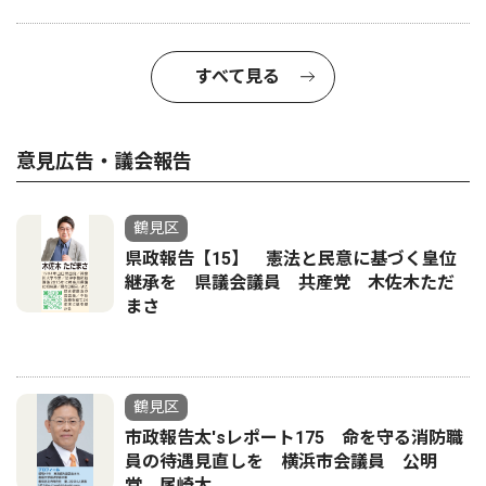
すべて見る
意見広告・議会報告
鶴見区
県政報告【15】 憲法と民意に基づく皇位
継承を 県議会議員 共産党 木佐木ただ
まさ
鶴見区
市政報告太'sレポート175 命を守る消防職
員の待遇見直しを 横浜市会議員 公明
党 尾崎太