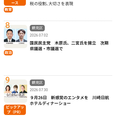
ース
税の役割､大切さを表現
教育
8
鶴見区
2026.07.02
国民民主党 木原氏、二宮氏を擁立 次期
県議選・市議選で
政治
9
鶴見区
2026.07.30
９月26日 新感覚のエンタメを 川崎日航
ホテルディナーショー
ピックアッ
プ（PR）