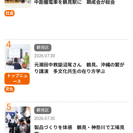
中距離電車を鶴見駅に 期成会が総会
社会
4
鶴見区
2026.07.30
元潮田中教諭沼尾さん 鶴見、沖縄の繋が
り講演 多文化共生の在り方学ぶ
トップニュ
ース
文化
5
鶴見区
2026.07.30
製品づくりを体感 鶴見・神奈川で工場見