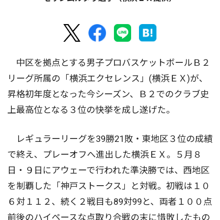
中区を拠点とする男子プロバスケットボールＢ２
リーグ所属の「横浜エクセレンス」(横浜ＥＸ)が、
昇格初年度となった今シーズン、Ｂ２でのクラブ史
上最高位となる３位の快挙を成し遂げた。
レギュラーリーグを39勝21敗・東地区３位の成績
で終え、プレーオフへ進出した横浜ＥＸ。５月８
日・９日にアウェーで行われた準決勝では、西地区
を制覇した「神戸ストークス」と対戦。初戦は１０
６対１１２、続く２戦目も89対99と、両者１００点
前後のハイペースな点取り合戦の末に惜敗したもの