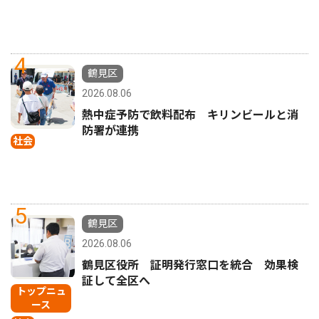
4
鶴見区
2026.08.06
熱中症予防で飲料配布 キリンビールと消
防署が連携
社会
5
鶴見区
2026.08.06
鶴見区役所 証明発行窓口を統合 効果検
証して全区へ
トップニュ
ース