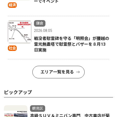
ーでイベント
経済
鎌倉
2026.08.05
戦没者慰霊碑を守る「明照会」が腰越の
霊光無盡塔で慰霊祭とバザーを８月13
社会
日実施
エリア一覧を見る
ピックアップ
鶴見区
高級ＳＵＶ＆ミニバン専門 中古車店が菊