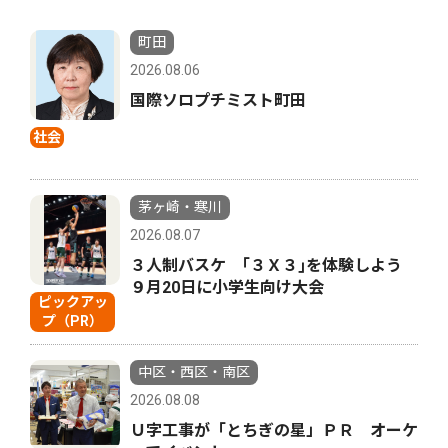
町田
2026.08.06
国際ソロプチミスト町田
社会
茅ヶ崎・寒川
2026.08.07
３人制バスケ ｢３Ｘ３｣を体験しよう
９月20日に小学生向け大会
ピックアッ
プ（PR）
中区・西区・南区
2026.08.08
Ｕ字工事が「とちぎの星」ＰＲ オーケ