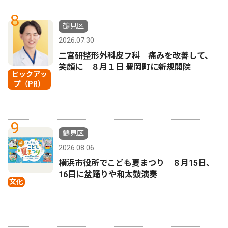
8
鶴見区
2026.07.30
二宮研整形外科皮フ科 痛みを改善して、
笑顔に ８月１日 豊岡町に新規開院
ピックアッ
プ（PR）
9
鶴見区
2026.08.06
横浜市役所でこども夏まつり ８月15日、
16日に盆踊りや和太鼓演奏
文化