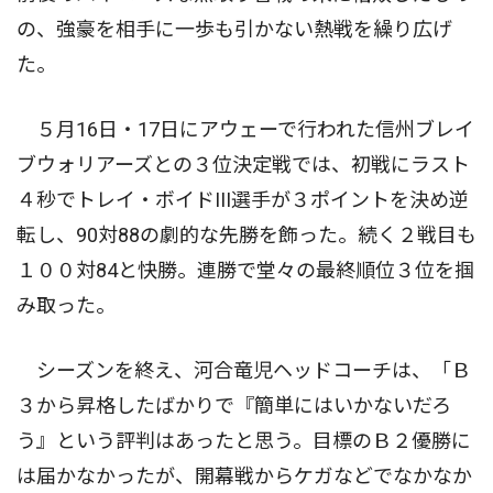
の、強豪を相手に一歩も引かない熱戦を繰り広げ
た。
５月16日・17日にアウェーで行われた信州ブレイ
ブウォリアーズとの３位決定戦では、初戦にラスト
４秒でトレイ・ボイドIII選手が３ポイントを決め逆
転し、90対88の劇的な先勝を飾った。続く２戦目も
１００対84と快勝。連勝で堂々の最終順位３位を掴
み取った。
シーズンを終え、河合竜児ヘッドコーチは、「Ｂ
３から昇格したばかりで『簡単にはいかないだろ
う』という評判はあったと思う。目標のＢ２優勝に
は届かなかったが、開幕戦からケガなどでなかなか