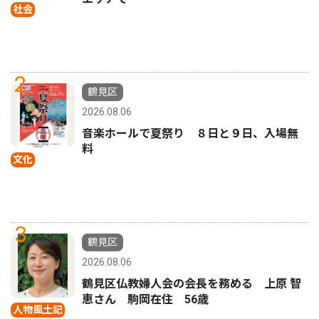
社会
2
鶴見区
2026.08.06
音楽ホールで夏祭り ８日と９日、入場無
料
文化
3
鶴見区
2026.08.06
鶴見区仏教婦人会の会長を務める 上原 智
恵さん 駒岡在住 56歳
人物風土記