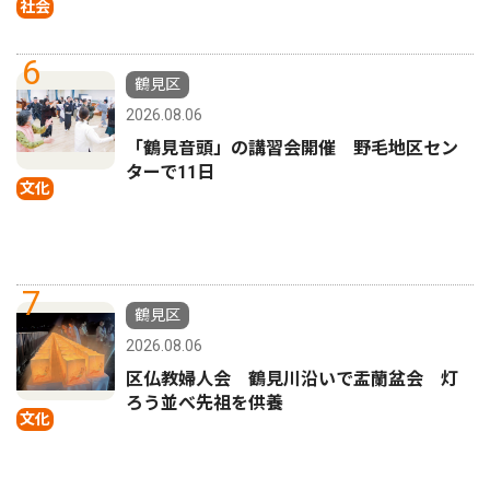
社会
6
鶴見区
2026.08.06
「鶴見音頭」の講習会開催 野毛地区セン
ターで11日
文化
7
鶴見区
2026.08.06
区仏教婦人会 鶴見川沿いで盂蘭盆会 灯
ろう並べ先祖を供養
文化