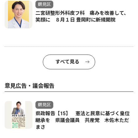
鶴見区
二宮研整形外科皮フ科 痛みを改善して、
笑顔に ８月１日 豊岡町に新規開院
すべて見る
意見広告・議会報告
鶴見区
県政報告【15】 憲法と民意に基づく皇位
継承を 県議会議員 共産党 木佐木ただ
まさ