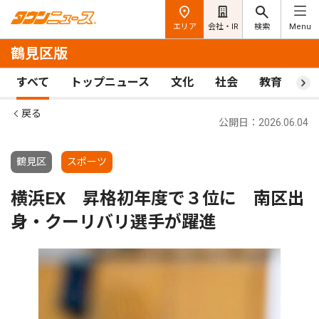
エリア
会社・IR
検索
Menu
鶴見区版
すべて
トップニュース
文化
社会
教育
ス
戻る
公開日：2026.06.04
鶴見区
スポーツ
横浜EX 昇格初年度で３位に 南区出
身・クーリバリ選手が躍進