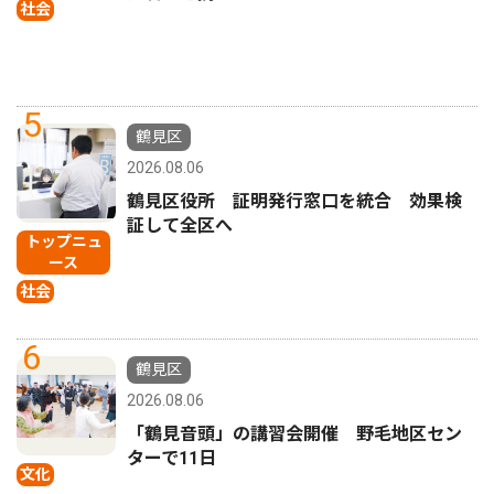
社会
5
鶴見区
2026.08.06
鶴見区役所 証明発行窓口を統合 効果検
証して全区へ
トップニュ
ース
社会
6
鶴見区
2026.08.06
「鶴見音頭」の講習会開催 野毛地区セン
ターで11日
文化