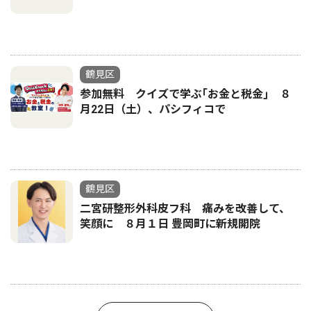
鶴見区
参加無料 クイズで学ぶ｢お金と税金｣ ８
月22日（土）、パシフィコで
鶴見区
二宮研整形外科皮フ科 痛みを改善して、
笑顔に ８月１日 豊岡町に新規開院