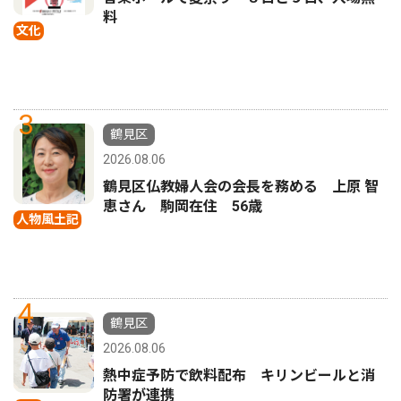
料
文化
3
鶴見区
2026.08.06
鶴見区仏教婦人会の会長を務める 上原 智
恵さん 駒岡在住 56歳
人物風土記
4
鶴見区
2026.08.06
熱中症予防で飲料配布 キリンビールと消
防署が連携