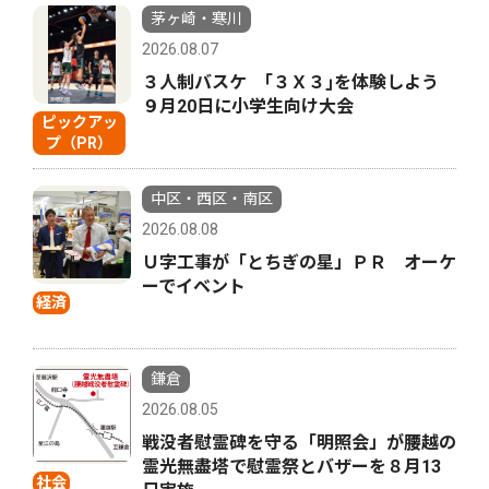
茅ヶ崎・寒川
2026.08.07
３人制バスケ ｢３Ｘ３｣を体験しよう
９月20日に小学生向け大会
ピックアッ
プ（PR）
中区・西区・南区
2026.08.08
Ｕ字工事が「とちぎの星」ＰＲ オーケ
ーでイベント
経済
鎌倉
2026.08.05
戦没者慰霊碑を守る「明照会」が腰越の
霊光無盡塔で慰霊祭とバザーを８月13
社会