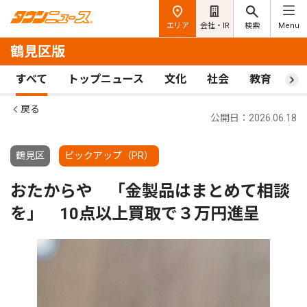
エリア
会社・IR
検索
Menu
鶴見区版
すべて
トップニュース
文化
社会
教育
ス
戻る
公開日：2026.06.18
鶴見区
ピックアップ（PR）
おたからや 「金製品はまとめて相談
を」 10点以上買取で３万円進呈