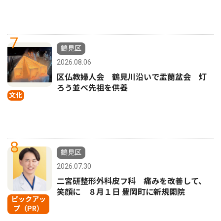
7
鶴見区
2026.08.06
区仏教婦人会 鶴見川沿いで盂蘭盆会 灯
ろう並べ先祖を供養
文化
8
鶴見区
2026.07.30
二宮研整形外科皮フ科 痛みを改善して、
笑顔に ８月１日 豊岡町に新規開院
ピックアッ
プ（PR）