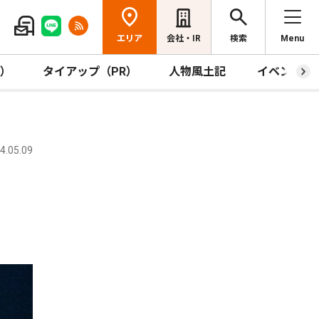
エリア
会社・IR
検索
Menu
R）
タイアップ（PR）
人物風土記
イベント
.05.09