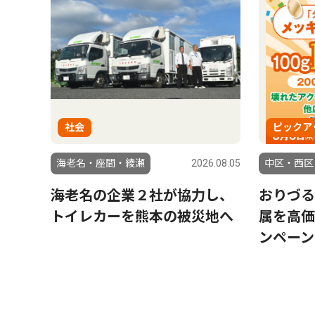
社会
ピックア
海老名・座間・綾瀬
2026.08.05
中区・西区
海老名の企業２社が協力し、
おりづる
トイレカーを熊本の被災地へ
属を高価
ンペーン