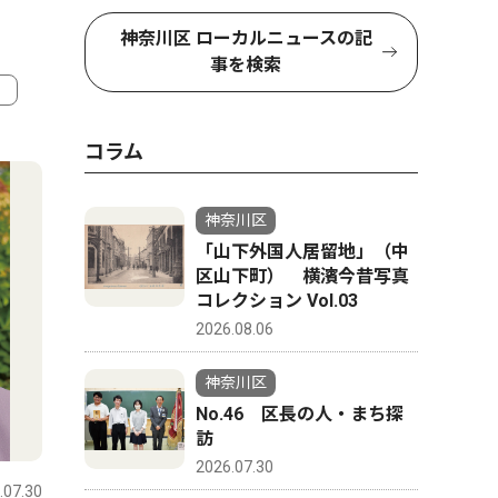
神奈川区 ローカルニュースの記
事を検索
4
5
コラム
神奈川区
「山下外国人居留地」（中
区山下町） 横濱今昔写真
コレクション Vol.03
2026.08.06
神奈川区
No.46 区長の人・まち探
社会
社会
訪
2026.07.30
.07.30
神奈川区
2025.08.22
神奈川区