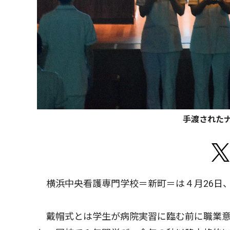
手渡された
横浜中央看護専門学校＝新町＝は４月26日、
戴帽式とは学生が病院実習に臨む前に職業意