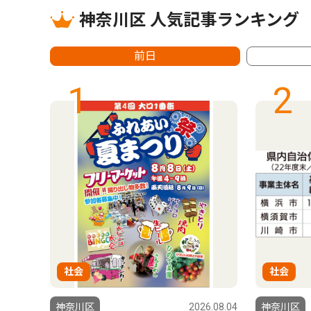
神奈川区 人気記事ランキング
前日
1
2
社会
社会
5.10.15
神奈川区
2026.08.04
神奈川区