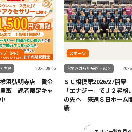
ップ（PR）
スポーツ
・南区
2026.08.06
さがみはら中央区・緑区
2026
横浜弘明寺店 貴金
ＳＣ相模原2026/27開
買取 読者限定キャ
「エナジー」でＪ２昇格
中
の先へ 来週８日ホーム
戦
エリア一覧を見る