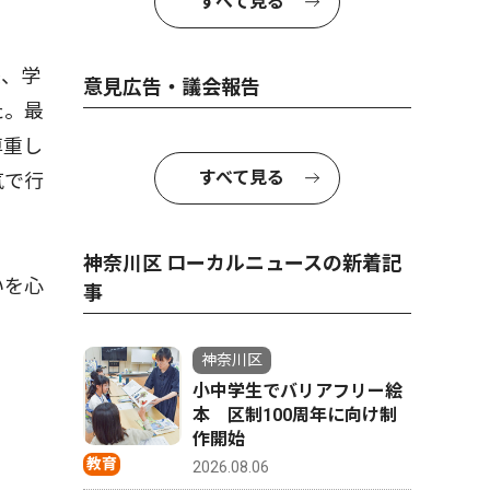
すべて見る
後、学
意見広告・議会報告
た。最
尊重し
すべて見る
気で行
神奈川区 ローカルニュースの新着記
いを心
事
神奈川区
小中学生でバリアフリー絵
本 区制100周年に向け制
作開始
教育
2026.08.06