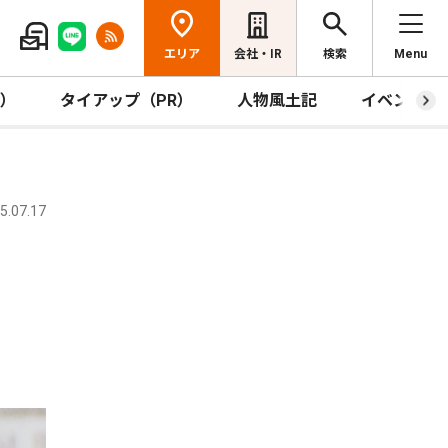
エリア
会社・IR
検索
Menu
R）
タイアップ（PR）
人物風土記
イベント
.07.17