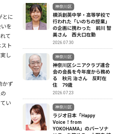
神奈川区
横浜創英中学・高等学校で
がとに
行われた「いのちの授業」
会いを
の企画に携わった 前川 智
美さん 西大口在勤
われて
2026.07.30
はスト
充実し
神奈川区
神奈川区シニアクラブ連合
会の会長を今年度から務め
る 秋元 治さん 反町在
動かず
住 79歳
2026.07.23
人の
ってい
神奈川区
ラジオ日本「Happy
Voice！from
YOKOHAMA」のパーソナ