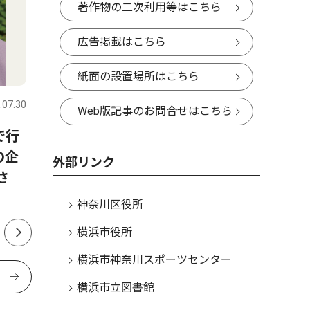
著作物の二次利用等はこちら
広告掲載はこちら
社会
社会
紙面の設置場所はこちら
.07.30
神奈川区
2025.08.22
神奈川区
Web版記事のお問合せはこちら
で行
大口通商店街で８月30・31日
浦島小す
の企
に「納涼夜店」
卒業生たち
外部リンク
さ
神奈川区役所
横浜市役所
横浜市神奈川スポーツセンター
横浜市立図書館