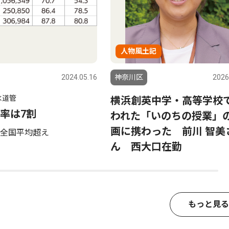
人物風土記
2024.05.16
神奈川区
2026
水道管
横浜創英中学・高等学校
率は7割
われた「いのちの授業」
画に携わった 前川 智美
全国平均超え
ん 西大口在勤
もっと見る