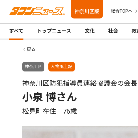
神奈川区版
総合TOPへ
すべて
トップニュース
文化
社会
教
戻る
神奈川区
人物風土記
神奈川区防犯指導員連絡協議会の会長
小泉 博さん
松見町在住 76歳