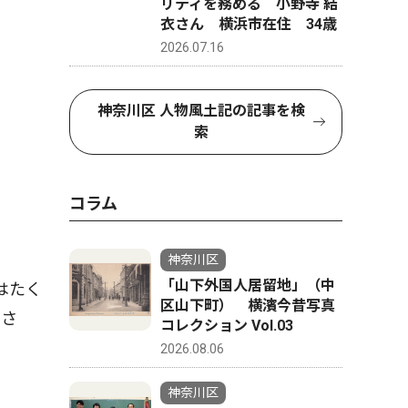
リティを務める 小野寺 結
衣さん 横浜市在住 34歳
2026.07.16
神奈川区 人物風土記の記事を検
索
コラム
神奈川区
「山下外国人居留地」（中
はたく
区山下町） 横濱今昔写真
るさ
コレクション Vol.03
2026.08.06
神奈川区