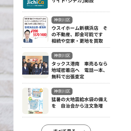
サイト｢ジチカ｣開設
神奈川区
ウスイホーム新横浜店 そ
の不動産、即金可能です
相続や空家・更地を買取
神奈川区
タックス港南 車売るなら
地域密着店へ 電話一本、
無料で出張査定
神奈川区
猛暑の大地震給水袋の備え
を 自治会から注文急増