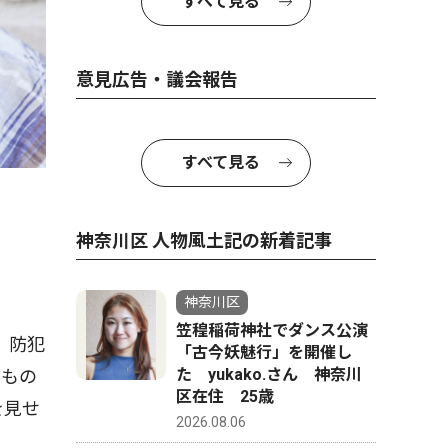
すべて見る
意見広告・議会報告
すべて見る
神奈川区 人物風土記の新着記事
神奈川区
笠䅣稲荷神社でダンス公演
、防犯
「古今妖魅行」を開催し
た yukako.さん 神奈川
なもの
区在住 25歳
を見せ
2026.08.06