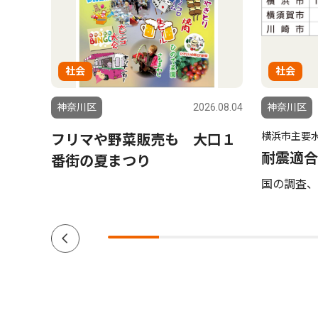
社会
社会
5.10.15
神奈川区
2026.08.04
神奈川区
横浜市主要
フリマや野菜販売も 大口１
耐震適合
番街の夏まつり
国の調査、