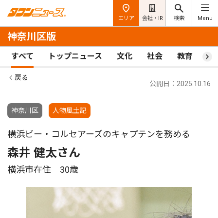
エリア
会社・IR
検索
Menu
神奈川区版
すべて
トップニュース
文化
社会
教育
ス
戻る
公開日：2025.10.16
神奈川区
人物風土記
横浜ビー・コルセアーズのキャプテンを務める
森井 健太さん
横浜市在住 30歳