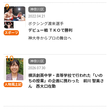
9
神奈川区
2022.04.21
ボクシング渡来選手
デビュー戦 ＴＫＯで勝利
スポーツ
神大寺からプロの舞台へ
10
神奈川区
2026.07.30
横浜創英中学・高等学校で行われた「いの
ちの授業」の企画に携わった 前川 智美さ
人物風土記
ん 西大口在勤