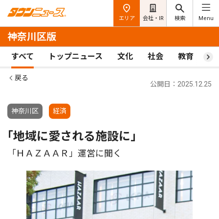
エリア
会社・IR
検索
Menu
神奈川区版
すべて
トップニュース
文化
社会
教育
ス
戻る
公開日：2025.12.25
神奈川区
経済
｢地域に愛される施設に｣
「ＨＡＺＡＡＲ」運営に聞く