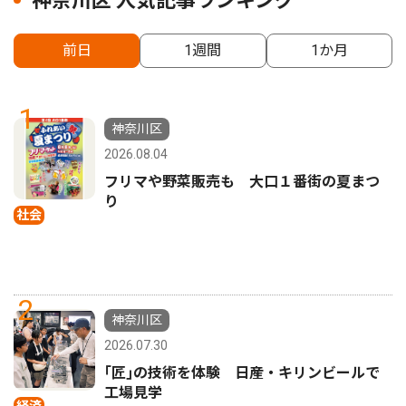
神奈川区 人気記事ランキング
前日
1週間
1か月
1
神奈川区
2026.08.04
フリマや野菜販売も 大口１番街の夏まつ
り
社会
2
神奈川区
2026.07.30
｢匠｣の技術を体験 日産・キリンビールで
工場見学
経済