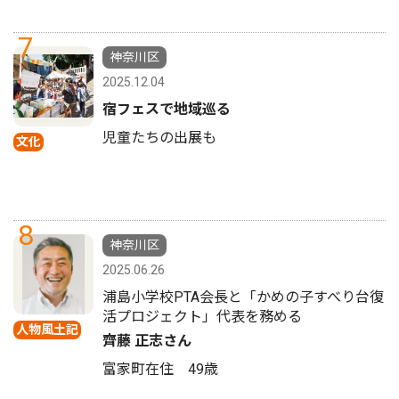
7
神奈川区
2025.12.04
宿フェスで地域巡る
児童たちの出展も
文化
8
神奈川区
2025.06.26
浦島小学校PTA会長と「かめの子すべり台復
活プロジェクト」代表を務める
人物風土記
齊藤 正志さん
富家町在住 49歳