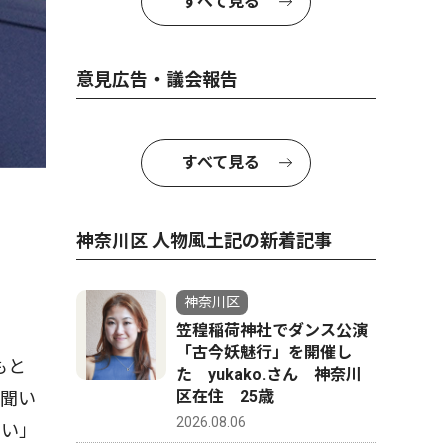
すべて見る
意見広告・議会報告
すべて見る
神奈川区 人物風土記の新着記事
神奈川区
笠䅣稲荷神社でダンス公演
「古今妖魅行」を開催し
もと
た yukako.さん 神奈川
区在住 25歳
を聞い
2026.08.06
たい」