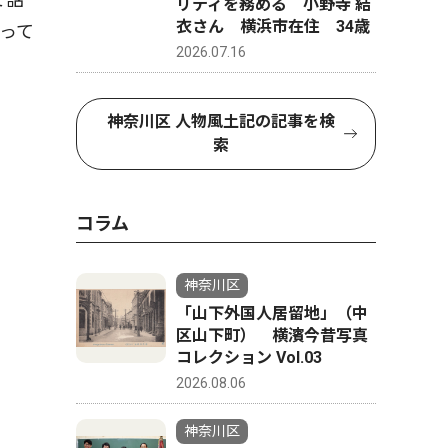
リティを務める 小野寺 結
衣さん 横浜市在住 34歳
って
2026.07.16
神奈川区 人物風土記の記事を検
索
コラム
神奈川区
「山下外国人居留地」（中
区山下町） 横濱今昔写真
コレクション Vol.03
2026.08.06
神奈川区