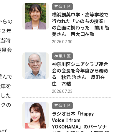
神奈川区
横浜創英中学・高等学校で
行われた「いのちの授業」
からの
の企画に携わった 前川 智
卒２年
美さん 西大口在勤
と当時
2026.07.30
委員会
神奈川区
神奈川区シニアクラブ連合
会の会長を今年度から務め
遊んで
る 秋元 治さん 反町在
住 79歳
級車を
2026.07.23
らした
イクの
神奈川区
ラジオ日本「Happy
Voice！from
YOKOHAMA」のパーソナ
で話