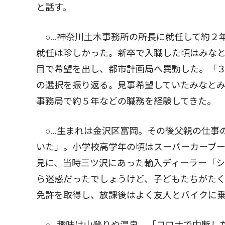
と話す。
○…神奈川土木事務所の所長に就任して約２
就任は珍しかった。新卒で入職した頃はみな
目で希望を出し、都市計画局へ異動した。「
の選択を振り返る。見事希望していたみなとみ
事務局で約５年などの職務を経験してきた。
○…生まれは金沢区富岡。その後父親の仕事
いた」。小学校高学年の頃はスーパーカーブ
見に、当時三ツ沢にあった輸入ディーラー「
ら迷惑だったでしょうけど、子どもたちがた
免許を取得し、放課後はよく友人とバイクに
○…趣味は山登りや温泉。「コロナで中断し