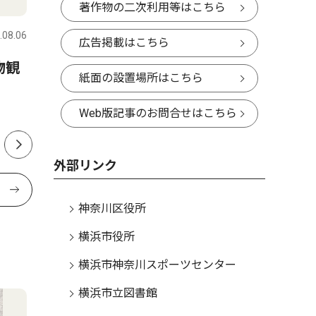
著作物の二次利用等はこちら
.08.06
神奈川区
2026.08.06
神奈川区
広告掲載はこちら
物観
神奈川区内でも支援の輪 熊
小中学生
紙面の設置場所はこちら
本の地震受け募金活動
本 区制
開始
Web版記事のお問合せはこちら
外部リンク
神奈川区役所
横浜市役所
横浜市神奈川スポーツセンター
横浜市立図書館