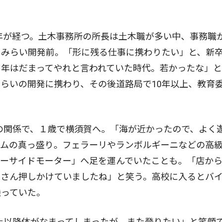
年が経つ。土木事務所の所長は土木職が多い中、事務職
とみらい開発前。「形に残る仕事に携わりたい」と、新
３年はだまってやれと言われていた時代。若かったな」
らいの開発に携わり、その後道路局で10年以上、教育
の関係で、１歳で横須賀へ。「海が近かったので、よく
ームの真っ盛り。フェラーリやランボルギーニなどの高
シーサイドモーター」へ足を運んでいたことも。「店か
くさん押しかけていましたね」と笑う。高校に入るとバ
乗っていた。
た以降体がなまってしまったが、また登りたい」と笑顔