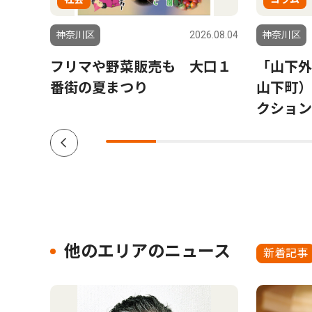
6.08.06
神奈川区
2026.08.04
神奈川区
会場
フリマや野菜販売も 大口１
「山下外
参加
番街の夏まつり
山下町）
クション V
他のエリアのニュース
新着記事