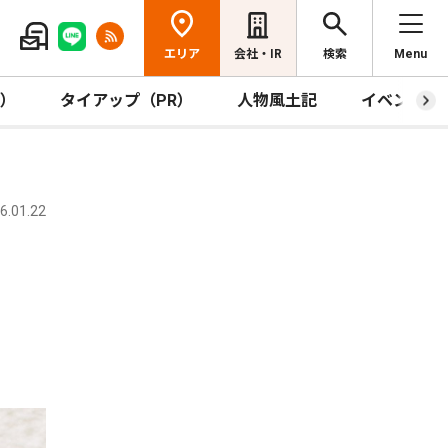
エリア
会社・IR
検索
Menu
R）
タイアップ（PR）
人物風土記
イベント
.01.22