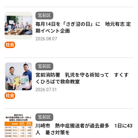
宮前区
毎月14日を「さぎ沼の日」に 地元有志 定
期イベント企画
2026.08.07
社会
宮前区
宮前消防署 乳児を守る術知って すくす
くひろばで救命教室
2026.07.31
社会
宮前区
川崎市 熱中症搬送者が過去最多 1日に43
人 暑さ対策を