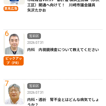
工区）開通へ向けて！ 川崎市議会議員
意見広告
矢沢たかお
6
宮前区
2026.07.31
内科 内視鏡検査について教えてください
ピックアッ
プ（PR）
7
宮前区
2026.07.31
内科・透析 腎不全とはどんな病気でしょ
うか？