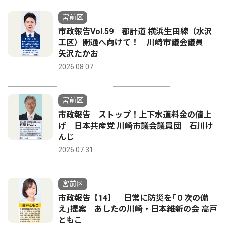
宮前区
市政報告Vol.59 都計道 横浜生田線（水沢
工区）開通へ向けて！ 川崎市議会議員
矢沢たかお
2026.08.07
宮前区
市政報告 ストップ！上下水道料金の値上
げ 日本共産党 川崎市議会議員団 石川け
んじ
2026.07.31
宮前区
市政報告【14】 日常に防災を｢０次の備
え｣提案 あしたの川崎・日本維新の会 高戸
ともこ