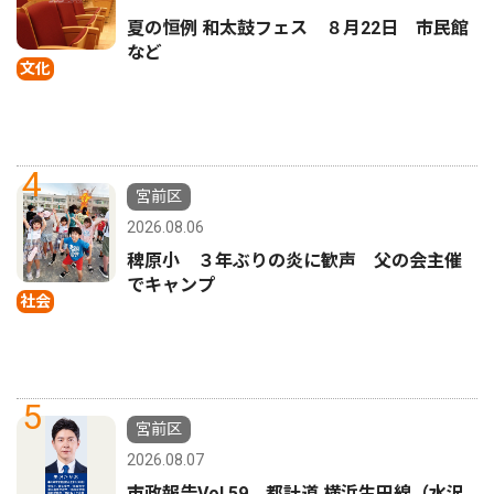
夏の恒例 和太鼓フェス ８月22日 市民館
など
文化
4
宮前区
2026.08.06
稗原小 ３年ぶりの炎に歓声 父の会主催
でキャンプ
社会
5
宮前区
2026.08.07
市政報告Vol.59 都計道 横浜生田線（水沢