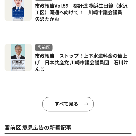
市政報告Vol.59 都計道 横浜生田線（水沢
工区）開通へ向けて！ 川崎市議会議員
矢沢たかお
宮前区
市政報告 ストップ！上下水道料金の値上
げ 日本共産党 川崎市議会議員団 石川け
んじ
すべて見る
宮前区 意見広告の新着記事