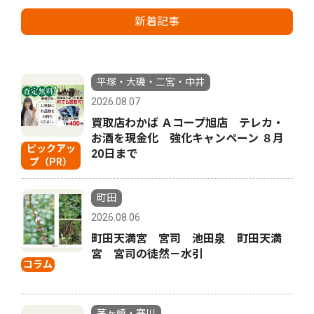
新着記事
平塚・大磯・二宮・中井
2026.08.07
買取店わかば Ａコープ旭店 テレカ・
お酒を現金化 強化キャンペーン ８月
ピックアッ
20日まで
プ（PR）
町田
2026.08.06
町田天満宮 宮司 池田泉 町田天満
宮 宮司の徒然－水引
コラム
茅ヶ崎・寒川