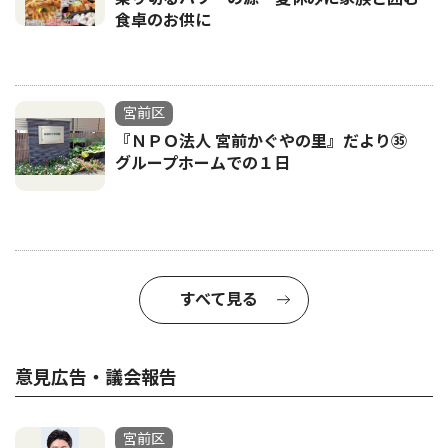
食卓のお供に
宮前区
『ＮＰＯ法人 宮前かぐやの里』だより㉟
グループホームでの１日
すべて見る
意見広告・議会報告
宮前区