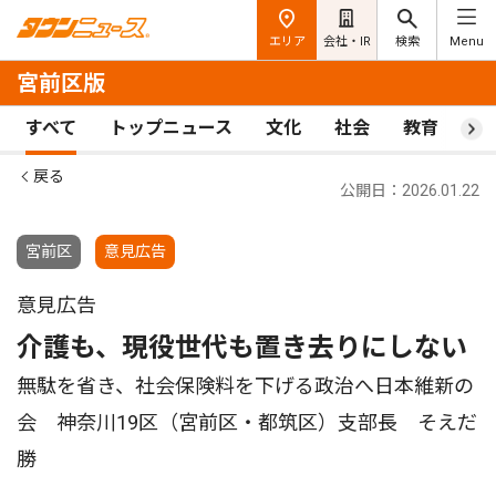
エリア
会社・IR
検索
Menu
宮前区版
すべて
トップニュース
文化
社会
教育
ス
戻る
公開日：2026.01.22
宮前区
意見広告
意見広告
介護も、現役世代も置き去りにしない
無駄を省き、社会保険料を下げる政治へ日本維新の
会 神奈川19区（宮前区・都筑区）支部長 そえだ
勝