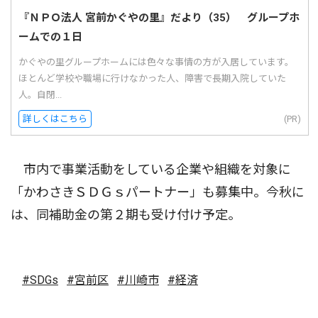
『ＮＰＯ法人 宮前かぐやの里』だより（35） グループホ
ームでの１日
かぐやの里グループホームには色々な事情の方が入居しています。
ほとんど学校や職場に行けなかった人、障害で長期入院していた
人。自閉...
詳しくはこちら
(PR)
市内で事業活動をしている企業や組織を対象に
「かわさきＳＤＧｓパートナー」も募集中。今秋に
は、同補助金の第２期も受け付け予定。
#SDGs
#宮前区
#川崎市
#経済