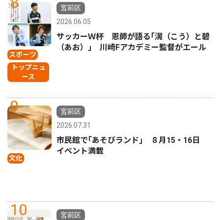
8
宮前区
2026.06.05
サッカーＷ杯 恩師が語る｢滉（こう）と碧
（あお）｣ 川崎Fアカデミー監督がエール
スポーツ
トップニュ
ース
9
宮前区
2026.07.31
市民館で｢あそびランド｣ ８月15・16日
イベント満載
文化
10
宮前区