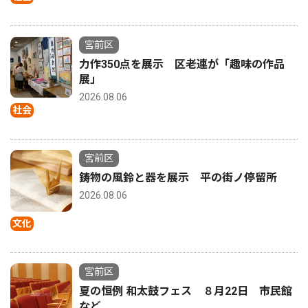
宮前区
力作350点を展示 区老連が「趣味の作品
展」
2026.08.06
社会
宮前区
鋳物の風鈴と器を展示 平の街ノ停留所
2026.08.06
文化
宮前区
夏の恒例 和太鼓フェス ８月22日 市民館
など