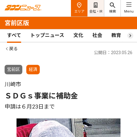
エリア
会社・IR
検索
Menu
宮前区版
すべて
トップニュース
文化
社会
教育
ス
戻る
公開日：2023.05.26
宮前区
経済
川崎市
ＳＤＧｓ事業に補助金
申請は６月23日まで