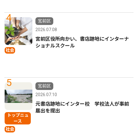
4
宮前区
2026.07.08
宮前区役所向かい、書店跡地にインターナ
ショナルスクール
社会
5
宮前区
2026.07.10
元書店跡地にインター校 学校法人が事前
届出を提出
トップニュ
ース
社会