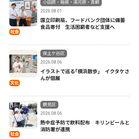
小田原・箱根・湯河原・真鶴
2026.08.01
国立印刷局、フードバンク団体に備蓄
食品寄付 生活困窮者など支援へ
社会
保土ケ谷区
2026.08.06
イラストで巡る｢横浜散歩｣ イクタケさ
んが個展
文化
鶴見区
2026.08.06
熱中症予防で飲料配布 キリンビールと
消防署が連携
社会