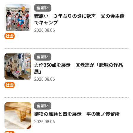
宮前区
稗原小 ３年ぶりの炎に歓声 父の会主催
でキャンプ
2026.08.06
社会
宮前区
力作350点を展示 区老連が「趣味の作品
展」
2026.08.06
社会
宮前区
鋳物の風鈴と器を展示 平の街ノ停留所
2026.08.06