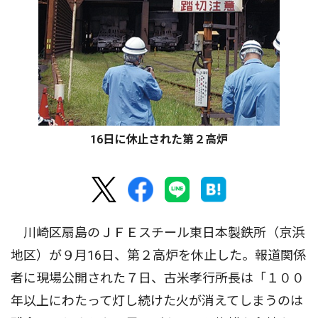
16日に休止された第２高炉
川崎区扇島のＪＦＥスチール東日本製鉄所（京浜
地区）が９月16日、第２高炉を休止した。報道関係
者に現場公開された７日、古米孝行所長は「１００
年以上にわたって灯し続けた火が消えてしまうのは