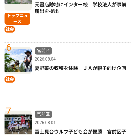
元書店跡地にインター校 学校法人が事前
届出を提出
トップニュ
ース
社会
6
宮前区
2026.08.04
夏野菜の収穫を体験 ＪＡが親子向け企画
社会
7
宮前区
2026.08.01
富士見台ウルフ子ども会が優勝 宮前区子