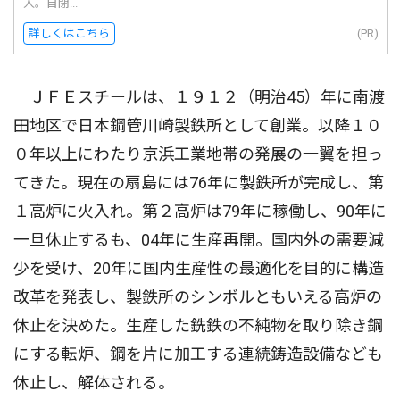
人。自閉...
詳しくはこちら
(PR)
ＪＦＥスチールは、１９１２（明治45）年に南渡
田地区で日本鋼管川崎製鉄所として創業。以降１０
０年以上にわたり京浜工業地帯の発展の一翼を担っ
てきた。現在の扇島には76年に製鉄所が完成し、第
１高炉に火入れ。第２高炉は79年に稼働し、90年に
一旦休止するも、04年に生産再開。国内外の需要減
少を受け、20年に国内生産性の最適化を目的に構造
改革を発表し、製鉄所のシンボルともいえる高炉の
休止を決めた。生産した銑鉄の不純物を取り除き鋼
にする転炉、鋼を片に加工する連続鋳造設備なども
休止し、解体される。