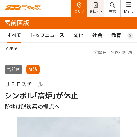
エリア
会社・IR
検索
Menu
宮前区版
すべて
トップニュース
文化
社会
教育
ス
戻る
公開日：2023.09.29
宮前区
経済
ＪＦＥスチール
シンボル｢高炉｣が休止
跡地は脱炭素の拠点へ