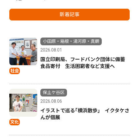
新着記事
小田原・箱根・湯河原・真鶴
2026.08.01
国立印刷局、フードバンク団体に備蓄
食品寄付 生活困窮者など支援へ
社会
保土ケ谷区
2026.08.06
イラストで巡る｢横浜散歩｣ イクタケさ
んが個展
文化