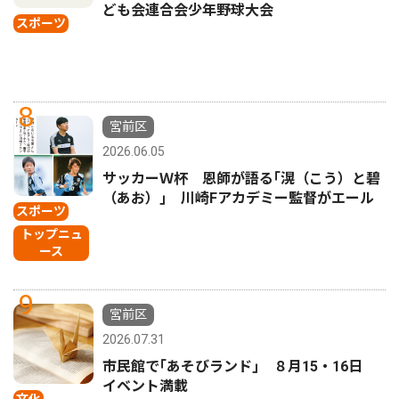
ども会連合会少年野球大会
スポーツ
8
宮前区
2026.06.05
サッカーＷ杯 恩師が語る｢滉（こう）と碧
（あお）｣ 川崎Fアカデミー監督がエール
スポーツ
トップニュ
ース
9
宮前区
2026.07.31
市民館で｢あそびランド｣ ８月15・16日
イベント満載