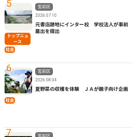
5
宮前区
2026.07.10
元書店跡地にインター校 学校法人が事前
届出を提出
トップニュ
ース
社会
6
宮前区
2026.08.04
夏野菜の収穫を体験 ＪＡが親子向け企画
社会
7
宮前区