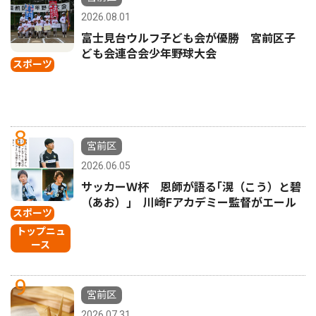
2026.08.01
富士見台ウルフ子ども会が優勝 宮前区子
ども会連合会少年野球大会
スポーツ
8
宮前区
2026.06.05
サッカーＷ杯 恩師が語る｢滉（こう）と碧
（あお）｣ 川崎Fアカデミー監督がエール
スポーツ
トップニュ
ース
9
宮前区
2026.07.31