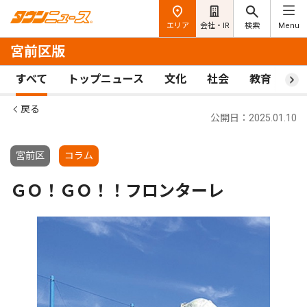
エリア
会社・IR
検索
Menu
宮前区版
すべて
トップニュース
文化
社会
教育
ス
戻る
公開日：2025.01.10
宮前区
コラム
ＧＯ！ＧＯ！！フロンターレ