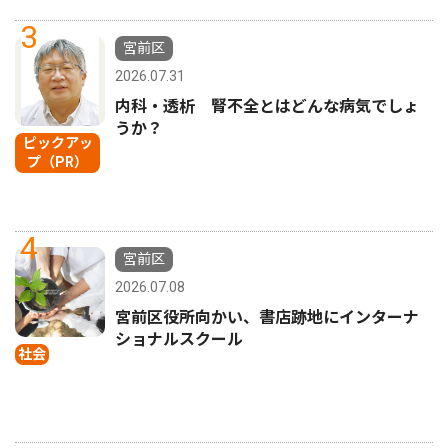
3
宮前区
2026.07.31
内科・透析 腎不全とはどんな病気でしょ
うか？
ピックアッ
プ（PR）
4
宮前区
2026.07.08
宮前区役所向かい、書店跡地にインターナ
ショナルスクール
社会