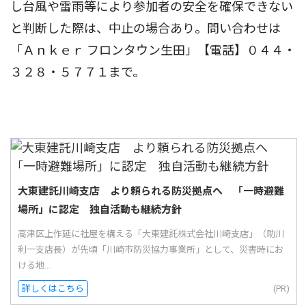
し台風や雷雨等により参加者の安全を確保できない
と判断した際は、中止の場合あり。問い合わせは
「Ａｎｋｅｒ フロンタウン生田」【電話】０４４・
３２８・５７７１まで。
大東建託川崎支店 より頼られる防災拠点へ 「一時避難
場所」に認定 独自活動も継続方針
高津区上作延に社屋を構える「大東建託株式会社川崎支店」（助川
利一支店長）が先頃「川崎市防災協力事業所」として、災害時にお
ける地...
詳しくはこちら
(PR)