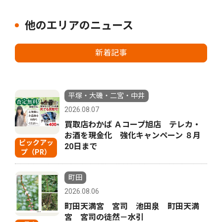
他のエリアのニュース
新着記事
平塚・大磯・二宮・中井
2026.08.07
買取店わかば Ａコープ旭店 テレカ・
お酒を現金化 強化キャンペーン ８月
ピックアッ
20日まで
プ（PR）
町田
2026.08.06
町田天満宮 宮司 池田泉 町田天満
宮 宮司の徒然－水引