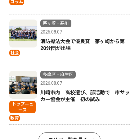
コラム
茅ヶ崎・寒川
2026.08.07
消防操法大会で優良賞 茅ヶ崎から第
20分団が出場
社会
多摩区・麻生区
2026.08.07
川崎市内 高校選び、部活動で 市サッ
カー協会が主催 初の試み
トップニュ
ース
教育