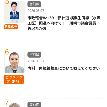
5
宮前区
2026.08.07
市政報告Vol.59 都計道 横浜生田線（水沢
工区）開通へ向けて！ 川崎市議会議員
意見広告
矢沢たかお
6
宮前区
2026.07.31
内科 内視鏡検査について教えてください
ピックアッ
プ（PR）
7
宮前区