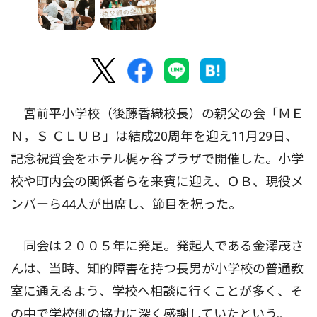
宮前平小学校（後藤香織校長）の親父の会「ＭＥ
Ｎ，Ｓ ＣＬＵＢ」は結成20周年を迎え11月29日、
記念祝賀会をホテル梶ヶ谷プラザで開催した。小学
校や町内会の関係者らを来賓に迎え、ＯＢ、現役メ
ンバーら44人が出席し、節目を祝った。
同会は２００５年に発足。発起人である金澤茂さ
んは、当時、知的障害を持つ長男が小学校の普通教
室に通えるよう、学校へ相談に行くことが多く、そ
の中で学校側の協力に深く感謝していたという。