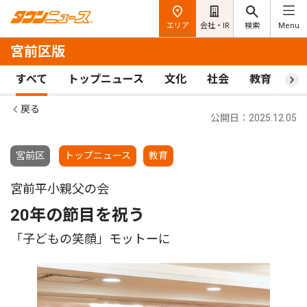
エリア
会社・IR
検索
Menu
宮前区版
すべて
トップニュース
文化
社会
教育
ス
戻る
公開日：2025.12.05
宮前区
トップニュース
教育
宮前平小親父の会
20年の節目を祝う
「子どもの笑顔」モットーに