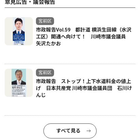
意見広告・議会報告
宮前区
市政報告Vol.59 都計道 横浜生田線（水沢
工区）開通へ向けて！ 川崎市議会議員
矢沢たかお
宮前区
市政報告 ストップ！上下水道料金の値上
げ 日本共産党 川崎市議会議員団 石川け
んじ
すべて見る