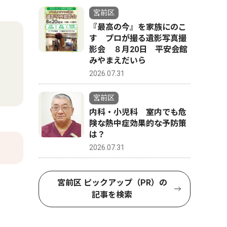
宮前区
『最高の今』を家族にのこ
す プロが撮る遺影写真撮
影会 ８月20日 平安会館
みやまえだいら
2026.07.31
宮前区
内科・小児科 室内でも危
険な熱中症効果的な予防策
は？
2026.07.31
宮前区 ピックアップ（PR）の
記事を検索