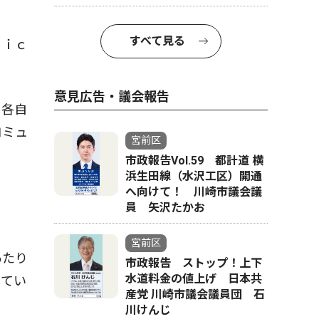
すべて見る
Ｊｉｃ
意見広告・議会報告
、各自
コミュ
宮前区
市政報告Vol.59 都計道 横
浜生田線（水沢工区）開通
へ向けて！ 川崎市議会議
員 矢沢たかお
宮前区
あたり
市政報告 ストップ！上下
水道料金の値上げ 日本共
してい
産党 川崎市議会議員団 石
川けんじ