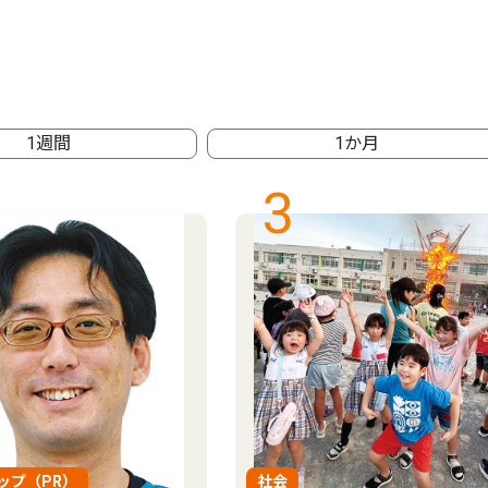
1週間
1か月
3
ップ（PR）
社会