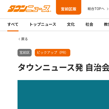
宮前区版
総合TOPへ
すべて
トップニュース
文化
社会
教
戻る
宮前区
ピックアップ（PR）
タウンニュース発 自治会