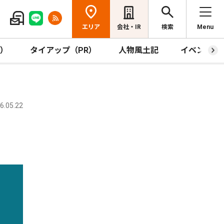
エリア
会社・IR
検索
Menu
R）
タイアップ（PR）
人物風土記
イベント
.05.22