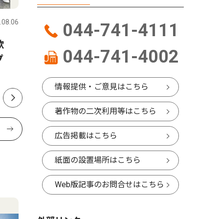
.08.06
宮前区
2026.07.31
宮前区
044-741-4111
歓
内科 内視鏡検査について教
内科・透
044-741-4002
プ
えてください
な病気で
情報提供・ご意見はこちら
著作物の二次利用等はこちら
広告掲載はこちら
紙面の設置場所はこちら
Web版記事のお問合せはこちら