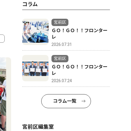
コラム
宮前区
ＧＯ！ＧＯ！！フロンター
レ
2026.07.31
4
5
宮前区
ＧＯ！ＧＯ！！フロンター
レ
2026.07.24
コラム一覧
宮前区編集室
ピックアップ（PR）
ピックアッ