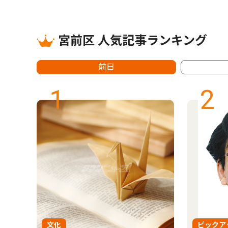
宮前区 人気記事ランキング
前日
1
2
文化
ピックア