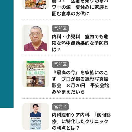
勝つ！ 猛暑を乗り切るパ
ワーの源 夏休みに家族と
囲む食卓のお供に
宮前区
内科・小児科 室内でも危
険な熱中症効果的な予防策
は？
宮前区
『最高の今』を家族にのこ
す プロが撮る遺影写真撮
影会 ８月20日 平安会館
みやまえだいら
宮前区
内科緩和ケア内科 ｢訪問診
療」に特化したクリニック
の利点とは？