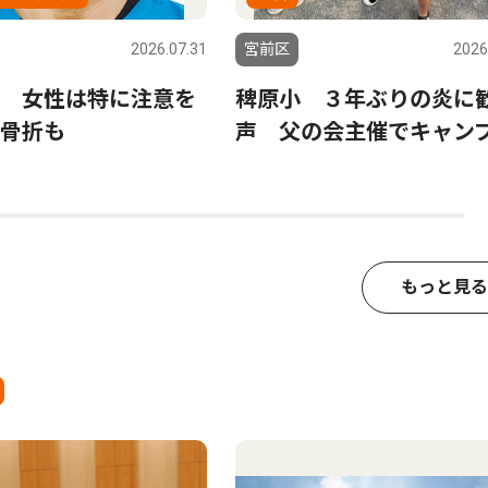
2026.07.31
宮前区
2026
 女性は特に注意を
稗原小 ３年ぶりの炎に
骨折も
声 父の会主催でキャン
もっと見る