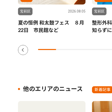
9.11.22
宮前区
2026.08.05
宮前区
壁画の
夏の恒例 和太鼓フェス ８月
整形外科
22日 市民館など
知らずに
？
他のエリアのニュース
新着記事