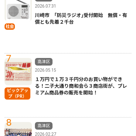
2026.07.31
川崎市 ｢防災ラジオ｣受付開始 無償・有
償とも先着２千台
社会
7
高津区
2026.05.15
１万円で１万３千円分のお買い物ができ
る！二子大通り商和会ら３商店街が、プレ
ピックアッ
ミアム商品券の販売を開始！
プ（PR）
8
高津区
2026.02.27