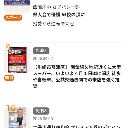
西高津中 女子バレー部
県大会で優勝 64校の頂に
スポーツ
劣勢から逆転で栄冠
9
高津区
2026.04.02
【川崎市高津区】 南武線久地駅近くに大型
スーパー、いよいよ４月１日㈬に開店 徒歩
経済
や自転車、公共交通機関での来店を強く推
奨
10
高津区
2026.05.08
二子大通り商和会 プレミアム券のデザイン