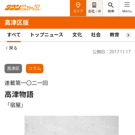
エリア
会社・IR
検索
Menu
高津区版
すべて
トップニュース
文化
社会
教育
ス
戻る
公開日：2017.11.17
高津区
コラム
連載第一〇二一回
高津物語
「宿屋」