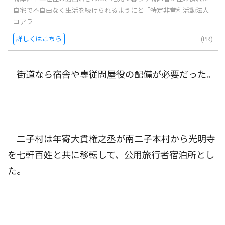
自宅で不自由なく生活を続けられるようにと「特定非営利活動法人
コアラ...
詳しくはこちら
(PR)
街道なら宿舎や専従問屋役の配備が必要だった。
二子村は年寄大貫権之丞が南二子本村から光明寺
を七軒百姓と共に移転して、公用旅行者宿泊所とし
た。