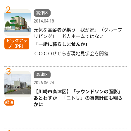
2
高津区
2014.04.18
元気な高齢者が集う「我が家」（グループ
リビング） 老人ホームではない
ピックアッ
「一緒に暮らしませんか」
プ（PR）
ＣＯＣＯせせらぎ現地見学会を開催
3
高津区
2026.06.24
【川崎市高津区】「ラウンドワンの面影」
あとわずか 「ニトリ」の事業計画も明ら
経済
かに