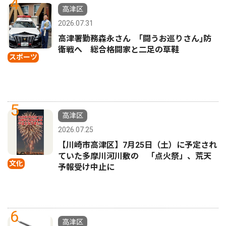
4
高津区
2026.07.31
高津署勤務森永さん ｢闘うお巡りさん｣防
衛戦へ 総合格闘家と二足の草鞋
スポーツ
5
高津区
2026.07.25
【川崎市高津区】7月25日（土）に予定され
ていた多摩川河川敷の 「点火祭」、荒天
文化
予報受け中止に
6
高津区