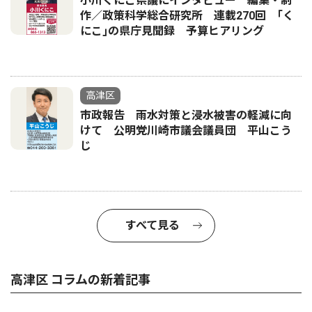
小川くにこ県議にインタビュー 編集・制
作／政策科学総合研究所 連載270回 ｢く
にこ｣の県庁見聞録 予算ヒアリング
高津区
市政報告 雨水対策と浸水被害の軽減に向
けて 公明党川崎市議会議員団 平山こう
じ
すべて見る
高津区 コラムの新着記事