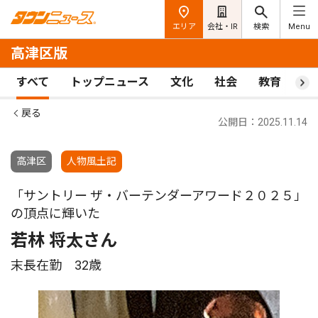
エリア
会社・IR
検索
Menu
高津区版
すべて
トップニュース
文化
社会
教育
ス
戻る
公開日：2025.11.14
高津区
人物風土記
「サントリー ザ・バーテンダーアワード２０２５」
の頂点に輝いた
若林 将太さん
末長在勤 32歳