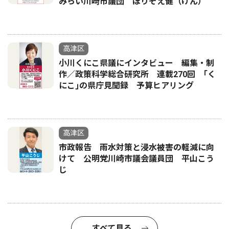
みらい川崎市議団 ほりぞえ健（けん）
高津区
小川くにこ県議にインタビュー 編集・制
作／政策科学総合研究所 連載270回 ｢く
にこ｣の県庁見聞録 予算ヒアリング
高津区
市政報告 雨水対策と浸水被害の軽減に向
けて 公明党川崎市議会議員団 平山こう
じ
すべて見る