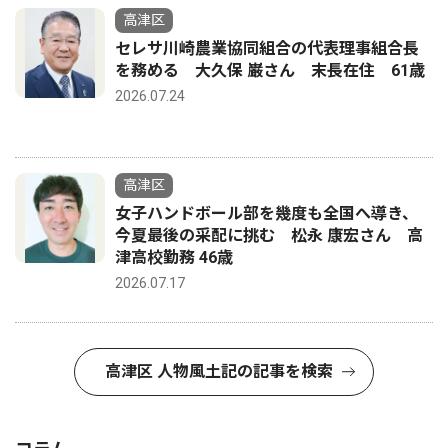
高津区
セレサ川崎農業協同組合の代表理事組合長
を務める 大久保 巌さん 末長在住 61歳
2026.07.24
高津区
女子ハンドボール部を幾度も全国へ導き、
今夏最後の采配に挑む 松永 康宏さん 高
津高校勤務 46歳
2026.07.17
高津区 人物風土記の記事を検索