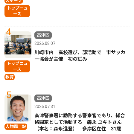
スポーツ
トップニュ
ース
4
高津区
2026.08.07
川崎市内 高校選び、部活動で 市サッカ
ー協会が主催 初の試み
トップニュ
ース
教育
5
高津区
2026.07.31
高津警察署に勤務する警察官であり、総合
格闘家として活動する 森永 ユキトさん
人物風土記
（本名：森永進登） 多摩区在住 31歳