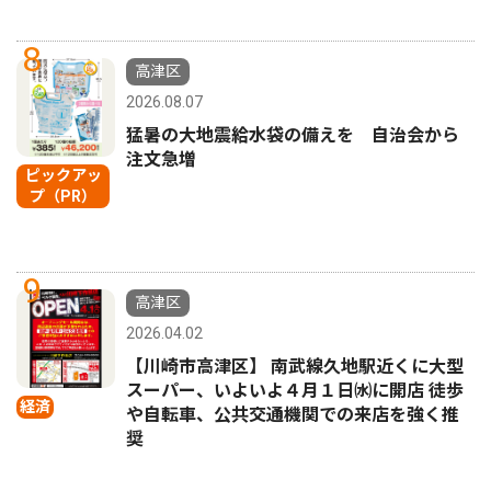
8
高津区
2026.08.07
猛暑の大地震給水袋の備えを 自治会から
注文急増
ピックアッ
プ（PR）
9
高津区
2026.04.02
【川崎市高津区】 南武線久地駅近くに大型
スーパー、いよいよ４月１日㈬に開店 徒歩
経済
や自転車、公共交通機関での来店を強く推
奨