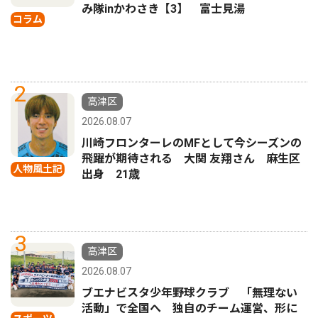
み隊inかわさき【3】 富士見湯
コラム
2
高津区
2026.08.07
川崎フロンターレのMFとして今シーズンの
飛躍が期待される 大関 友翔さん 麻生区
人物風土記
出身 21歳
3
高津区
2026.08.07
ブエナビスタ少年野球クラブ 「無理ない
活動」で全国へ 独自のチーム運営、形に