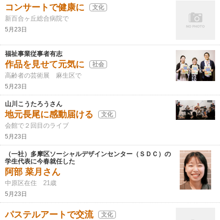
コンサートで健康に
文化
新百合ヶ丘総合病院で
5月23日
福祉事業従事者有志
作品を見せて元気に
社会
高齢者の芸術展 麻生区で
5月23日
山川こうたろうさん
地元長尾に感動届ける
文化
会館で２回目のライブ
5月23日
（一社）多摩区ソーシャルデザインセンター（ＳＤＣ）の
学生代表に今春就任した
阿部 菜月さん
中原区在住 21歳
5月23日
パステルアートで交流
文化