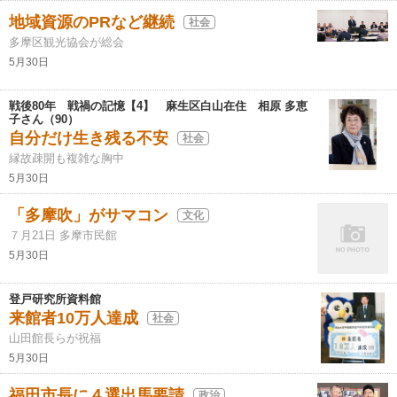
地域資源のPRなど継続
社会
多摩区観光協会が総会
5月30日
戦後80年 戦禍の記憶【4】 麻生区白山在住 相原 多恵
子さん（90）
自分だけ生き残る不安
社会
縁故疎開も複雑な胸中
5月30日
「多摩吹」がサマコン
文化
７月21日 多摩市民館
5月30日
登戸研究所資料館
来館者10万人達成
社会
山田館長らが祝福
5月30日
福田市長に４選出馬要請
政治