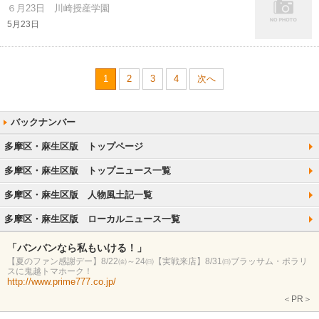
６月23日 川崎授産学園
5月23日
1
2
3
4
次へ
多摩区・麻生区版 トップページ
多摩区・麻生区版 トップニュース一覧
多摩区・麻生区版 人物風土記一覧
多摩区・麻生区版 ローカルニュース一覧
「バンバンなら私もいける！」
【夏のファン感謝デー】8/22㈮～24㈰【実戦来店】8/31㈰ブラッサム・ポラリ
スに鬼越トマホーク！
http://www.prime777.co.jp/
＜PR＞