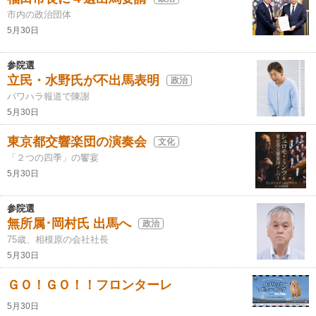
市内の政治団体
5月30日
参院選
立民・水野氏が不出馬表明
政治
パワハラ報道で陳謝
5月30日
東京都交響楽団の演奏会
文化
「２つの四季」の饗宴
5月30日
参院選
無所属･岡村氏 出馬へ
政治
75歳、相模原の会社社長
5月30日
ＧＯ！ＧＯ！！フロンターレ
5月30日