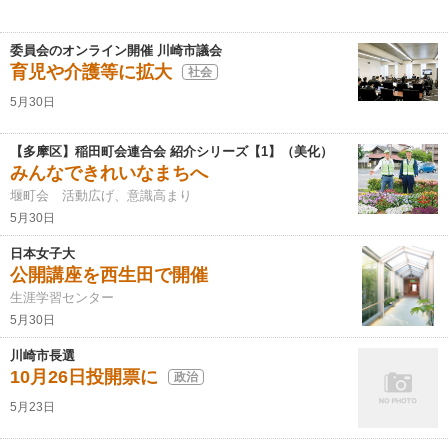
委員会のオンライン開催 川崎市議会
育児や介護等に拡大
社会
5月30日
【多摩区】稲田町会連合会 紹介シリーズ【1】（美化）
みんなできれいなまちへ
堰町会 活動広げ、意識高まり
5月30日
日本女子大
公開講座を西生田で開催
生涯学習センター
5月30日
川崎市長選
10月26日投開票に
政治
5月23日