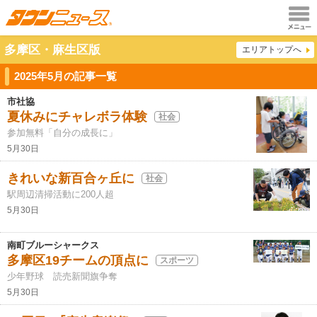
メニュ
多摩区・麻生区版
エリアトップへ
ー
2025年5月の記事一覧
市社協
夏休みにチャレボラ体験
社会
参加無料「自分の成長に」
5月30日
きれいな新百合ヶ丘に
社会
駅周辺清掃活動に200人超
5月30日
南町ブルーシャークス
多摩区19チームの頂点に
スポーツ
少年野球 読売新聞旗争奪
5月30日