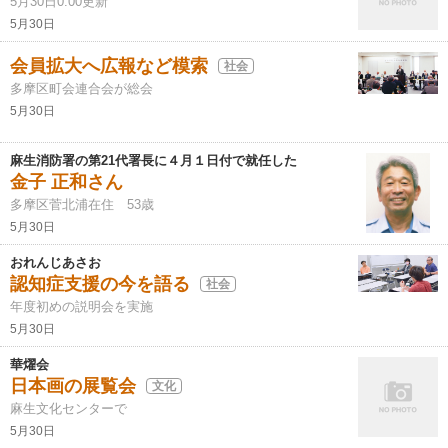
5月30日0:00更新
5月30日
会員拡大へ広報など模索
社会
多摩区町会連合会が総会
5月30日
麻生消防署の第21代署長に４月１日付で就任した
金子 正和さん
多摩区菅北浦在住 53歳
5月30日
おれんじあさお
認知症支援の今を語る
社会
年度初めの説明会を実施
5月30日
華燿会
日本画の展覧会
文化
麻生文化センターで
5月30日