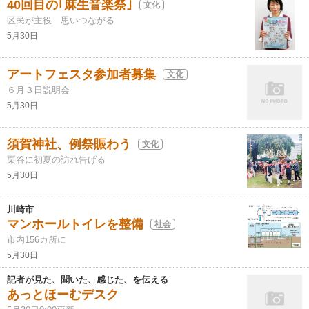
40回目の｢麻生音楽祭｣
文化
区民が主役 思いつながる
5月30日
アートフェスタ参加者募集
文化
６月３日説明会
5月30日
須賀神社、例祭賑わう
文化
栗谷に初夏の訪れ告げる
5月30日
川崎市
マンホールトイレを整備
社会
市内156カ所に
5月30日
記者が見た、聞いた、感じた、を伝える
あっとほーむデスク