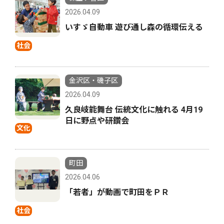
2026.04.09
いすゞ自動車 遊び通し森の循環伝える
社会
金沢区・磯子区
2026.04.09
久良岐能舞台 伝統文化に触れる 4月19
日に野点や研鑽会
文化
町田
2026.04.06
「若者」が動画で町田をＰＲ
社会