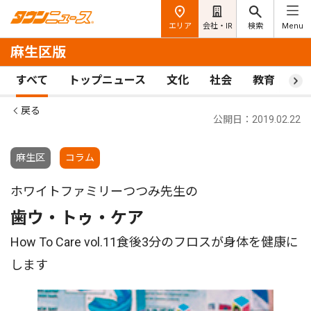
エリア
会社・IR
検索
Menu
麻生区版
すべて
トップニュース
文化
社会
教育
ス
戻る
公開日：2019.02.22
麻生区
コラム
ホワイトファミリーつつみ先生の
歯ウ・トゥ・ケア
How To Care vol.11食後3分のフロスが身体を健康に
します