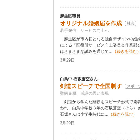
麻生区職員
オリジナル婚姻届を作成
社会
若手発信 サービス向上へ
麻生区が市内初となる独自デザインの婚姻
による「区役所サービス向上委員会作業部
はさまざまな試みを通じて...
（続きを読む
3月29日
白鳥中 石坂蒼空さん
剣道スピーチで全国制す
スポー
難病克服、感謝の思い表現
剣道から学んだ経験をスピーチ形式で発表
われ、白鳥中学校３年の石坂蒼空（そら）さ
石坂さんは小学生時代に...
（続きを読む）
3月29日