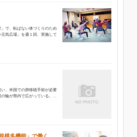
」で、転ばない体づくりのため
い元気広場」を週１回、実施して
）
い、米国での肺移植手術が必要
の輪が県内で広がっている。...
規模多機能」で働く