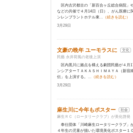
区内古沢都古の「新百合ヶ丘総合病院」や
などの共催で４月14日（日）、がん医療に
ンレンブラントホテル東...
（続きを読む）
3月29日
文豪の晩年 ユーモラスに
文化
民藝 永井荷風の老後上演
区内黒川に拠点を構える劇団民藝が４月17
ンシアターＴＡＫＡＳＨＩＭＡＹＡ（新宿南
伝」を上演する。...
（続きを読む）
3月29日
麻生川に今年もポスター
社会
麻生ＲＣ（ロータリークラブ）が美化啓発
奉仕団体「川崎麻生ロータリークラブ」が
４年生の児童が描いた環境美化ポスター１０