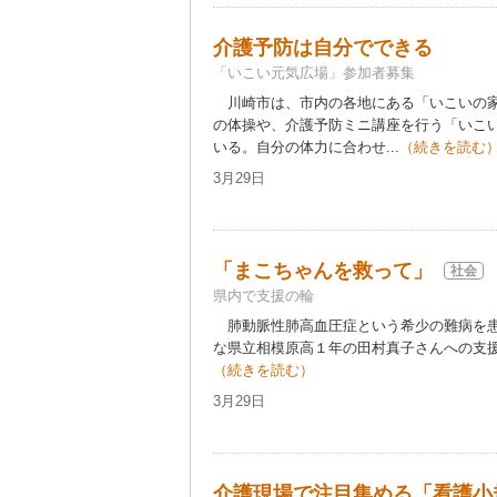
介護予防は自分でできる
「いこい元気広場」参加者募集
川崎市は、市内の各地にある「いこいの家
の体操や、介護予防ミニ講座を行う「いこ
いる。自分の体力に合わせ...
（続きを読む
3月29日
「まこちゃんを救って」
社会
県内で支援の輪
肺動脈性肺高血圧症という希少の難病を患
な県立相模原高１年の田村真子さんへの支援
（続きを読む）
3月29日
介護現場で注目集める「看護小