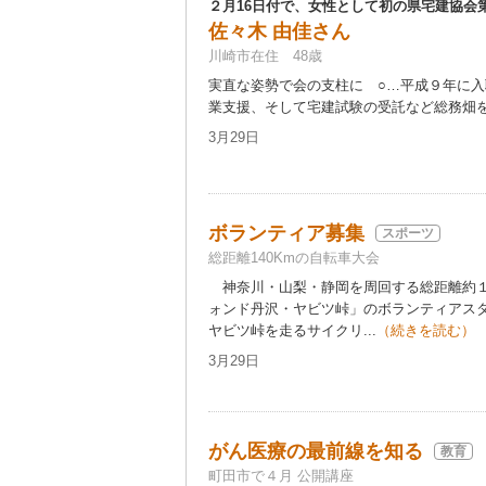
２月16日付で、女性として初の県宅建協会
佐々木 由佳さん
川崎市在住 48歳
実直な姿勢で会の支柱に ○…平成９年に
業支援、そして宅建試験の受託など総務畑を中
3月29日
ボランティア募集
スポーツ
総距離140Kmの自転車大会
神奈川・山梨・静岡を周回する総距離約１
ォンド丹沢・ヤビツ峠」のボランティアス
ヤビツ峠を走るサイクリ...
（続きを読む）
3月29日
がん医療の最前線を知る
教育
町田市で４月 公開講座