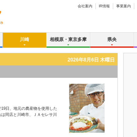
会社案内
IR情報
事業案内
川崎
相模原・東京多摩
県央
2026年8月6日 木曜日
19日、地元の農産物を使用した
れは同店と川崎市、ＪＡセレサ川