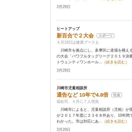
3月29日
ヒートアップ
新百合で２大会
スポーツ
４月19日は健康ブースも
川崎市を拠点にし、多摩区に道場を構える
の大会「パワフルタッグリーグ２０１９決勝
トウェンティワンホール...
（続きを読む）
3月29日
川崎市児童相談所
通告など 10年で4.8倍
社会
福祉司、４月に７人増員
川崎市によると、児童相談所（児相）が受
が２０１７年度に２３６８件あり、10年間
わかった。市は対応にあ...
（続きを読む）
3月29日