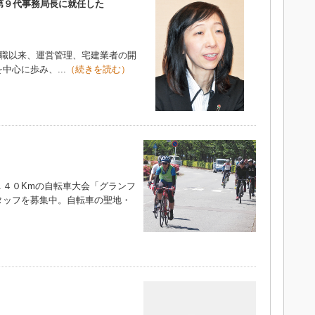
第９代事務局長に就任した
入職以来、運営管理、宅建業者の開
心に歩み、...
（続きを読む）
４０Kmの自転車大会「グランフ
タッフを募集中。自転車の聖地・