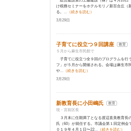
総合建設業の工藤建設（株）は４月20日
け税務セミナーをホテルモリノ新百合丘（
る。...
（続きを読む）
3月29日
子育てに役立つ９回講座
教育
５月から麻生市民館で
子育てに役立つ全９回のプログラムを行う
フ」が５月から開催される。会場は麻生市
や...
（続きを読む）
3月29日
新教育長に小田嶋氏
教育
現・宮前区長
３月末に任期満了となる渡辺直美教育長の
氏（60）が就任する。市議会第１回定例会
０１９年４月１日〜22...
（続きを読む）