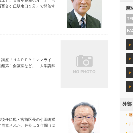
（土）、賃貸不動産のオーナー向
新百合ヶ丘駅南口１分）で開催す
麻
講座「ＨＡＰＰＹ！ママライ
民館第１会議室など。 大学講師
外部
麻
後任に現・宮前区長の小田嶋満
川
で同意された。任期は３年間（２
川