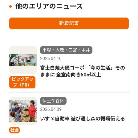
他のエリアのニュース
新着記事
平塚・大磯・二宮・中井
2026.04.10
富士白苑大磯コーポ 「今の生活」その
ままに 全室南向き50㎡以上
ピックアッ
プ（PR）
保土ケ谷区
2026.04.09
いすゞ自動車 遊び通し森の循環伝える
社会