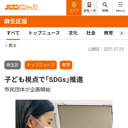
エリア
会社・IR
検索
Menu
麻生区版
すべて
トップニュース
文化
社会
教育
ス
戻る
公開日：2021.07.23
麻生区
トップニュース
教育
子ども視点で｢SDGs｣推進
市民団体が企画開始