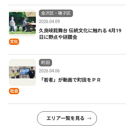
金沢区・磯子区
2026.04.09
久良岐能舞台 伝統文化に触れる 4月19
日に野点や研鑽会
文化
町田
2026.04.06
「若者」が動画で町田をＰＲ
社会
エリア一覧を見る