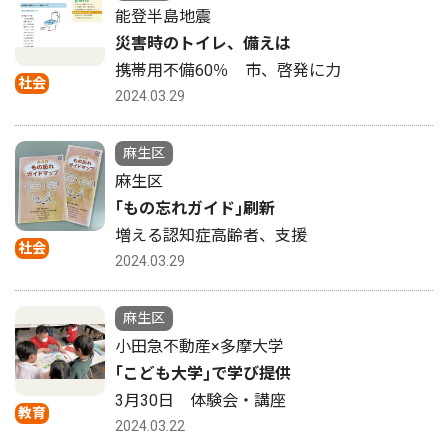
能登半島地震
災害時のトイレ、備えは
携帯用不備60％ 市、啓発に力
社会
2024.03.29
麻生区
麻生区
｢もの忘れガイド｣刷新
増える認知症高齢者、支援
社会
2024.03.29
麻生区
小田急不動産×多摩大学
｢こども大学｣で学び提供
3月30日 体験会・講座
教育
2024.03.22