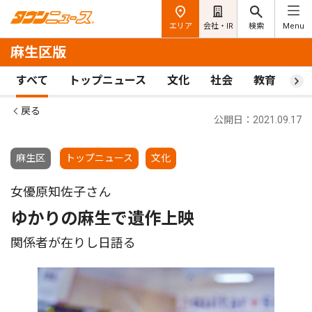
エリア
会社・IR
検索
Menu
麻生区版
すべて
トップニュース
文化
社会
教育
ス
戻る
公開日：2021.09.17
麻生区
トップニュース
文化
女優原知佐子さん
ゆかりの麻生で遺作上映
関係者が在りし日語る