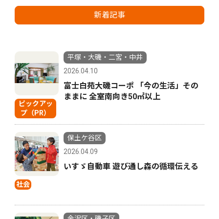
新着記事
平塚・大磯・二宮・中井
2026.04.10
富士白苑大磯コーポ 「今の生活」その
ままに 全室南向き50㎡以上
ピックアッ
プ（PR）
保土ケ谷区
2026.04.09
いすゞ自動車 遊び通し森の循環伝える
社会
金沢区・磯子区