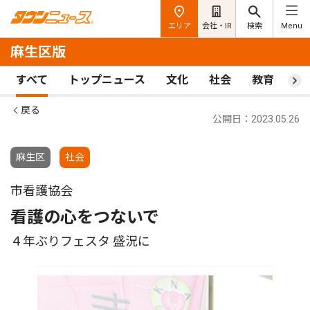
エリア
会社・IR
検索
Menu
麻生区版
すべて
トップニュース
文化
社会
教育
ス
戻る
公開日：2023.05.26
麻生区
社会
市看護協会
看護の心をつないで
４年ぶりフェスタ 盛況に