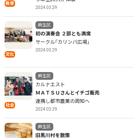
教育
2024.03.29
麻生区
初の演奏会 ２部とも満席
サークル｢カリンバ広場｣
2024.03.29
文化
麻生区
カルナエスト
ＭＡＴＳＵさんとイチゴ販売
連携し都市農業の周知へ
社会
2024.03.29
麻生区
旧黒川村を散策