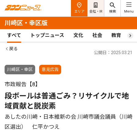
エリア
会社・IR
検索
Menu
川崎区・幸区版
すべて
トップニュース
文化
社会
教育
ス
戻る
公開日：2025.03.21
川崎区・幸区
意見広告
市政報告【8】
段ボールは普通ごみ？リサイクルで地
域貢献と脱炭素
あしたの川崎・日本維新の会 川崎市議会議員（川崎
区選出） 仁平かつえ