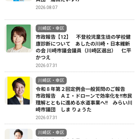
2026.08.07
川崎区・幸区
市政報告【12】 不登校児童生徒の学校健
康診断について あしたの川崎・日本維新
の会 川崎市議会議員（川崎区選出） 仁平
かつえ
2026.07.31
川崎区・幸区
令和８年第２回定例会一般質問のご報告
市政報告 ＡＩ・ドローンで効率化を!!市民
理解とともに進める水道事業へ!! みらい川
崎市議団 しま りょうた
2026.07.31
川崎区・幸区