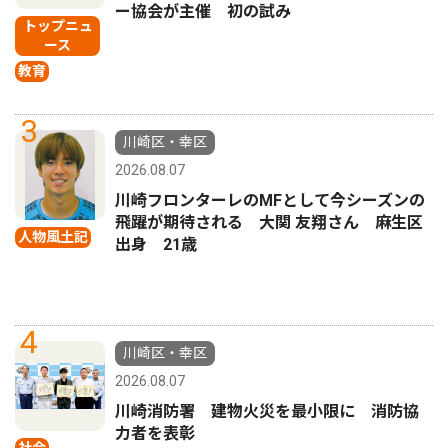
ー協会が主催 初の試み
トップニュ
ース
教育
3
川崎区・幸区
2026.08.07
川崎フロンターレのMFとして今シーズンの
飛躍が期待される 大関 友翔さん 麻生区
人物風土記
出身 21歳
4
川崎区・幸区
2026.08.07
川崎消防署 建物火災を最小限に 消防協
力者を表彰
社会