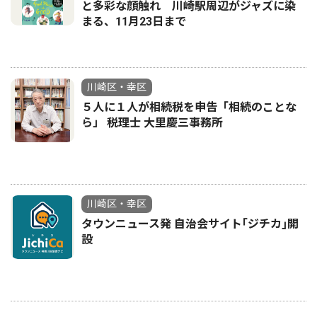
と多彩な顔触れ 川崎駅周辺がジャズに染
まる、11月23日まで
川崎区・幸区
５人に１人が相続税を申告「相続のことな
ら」 税理士 大里慶三事務所
川崎区・幸区
タウンニュース発 自治会サイト｢ジチカ｣開
設