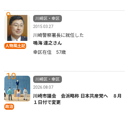
9
川崎区・幸区
2015.03.27
川崎警察署長に就任した
鳴海 達之さん
人物風土記
幸区在住 57歳
10
川崎区・幸区
2026.08.07
川崎市議会 会派略称 日本共産党へ ８月
１日付で変更
政治