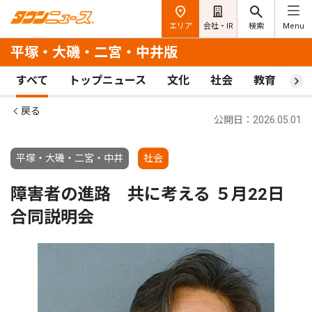
エリア
会社・IR
検索
Menu
平塚・大磯・二宮・中井版
すべて
トップニュース
文化
社会
教育
ス
戻る
公開日：2026.05.01
平塚・大磯・二宮・中井
社会
障害者の進路 共に考える ５月22日
合同説明会