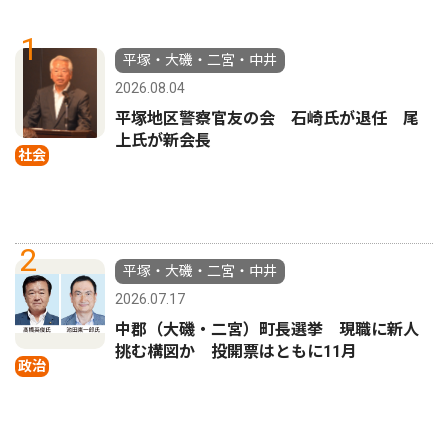
1
平塚・大磯・二宮・中井
2026.08.04
平塚地区警察官友の会 石崎氏が退任 尾
上氏が新会長
社会
2
平塚・大磯・二宮・中井
2026.07.17
中郡（大磯・二宮）町長選挙 現職に新人
挑む構図か 投開票はともに11月
政治