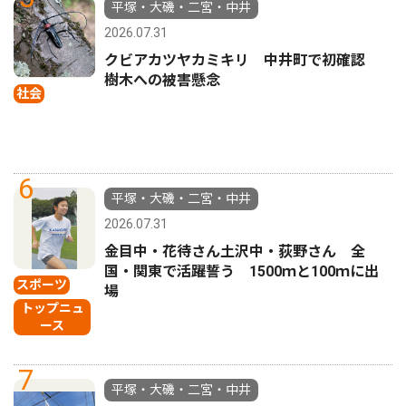
平塚・大磯・二宮・中井
2026.07.31
クビアカツヤカミキリ 中井町で初確認
樹木への被害懸念
社会
6
平塚・大磯・二宮・中井
2026.07.31
金目中・花待さん土沢中・荻野さん 全
国・関東で活躍誓う 1500ｍと100ｍに出
スポーツ
場
トップニュ
ース
7
平塚・大磯・二宮・中井