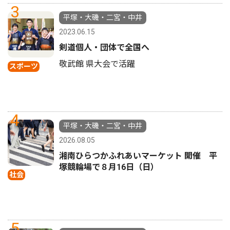
3
平塚・大磯・二宮・中井
2023.06.15
剣道個人・団体で全国へ
敬武館 県大会で活躍
スポーツ
4
平塚・大磯・二宮・中井
2026.08.05
湘南ひらつかふれあいマーケット 開催 平
塚競輪場で８月16日（日）
社会
5