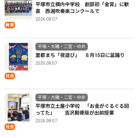
平塚市立横内中学校 創部初「金賞」に歓
喜 西湘吹奏楽コンクールで
2026.08.07
教育
平塚・大磯・二宮・中井
里都まち「夜遊び」 ８月15日に盆踊り
2026.08.07
社会
平塚・大磯・二宮・中井
平塚市立土屋小学校 「お金がぐるぐる回
ってた」 吉沢郵便局が出前授業
2026.08.07
社会