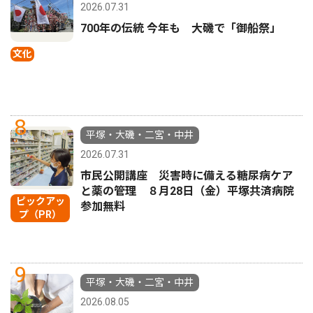
2026.07.31
700年の伝統 今年も 大磯で「御船祭」
文化
8
平塚・大磯・二宮・中井
2026.07.31
市民公開講座 災害時に備える糖尿病ケア
と薬の管理 ８月28日（金）平塚共済病院
ピックアッ
参加無料
プ（PR）
9
平塚・大磯・二宮・中井
2026.08.05