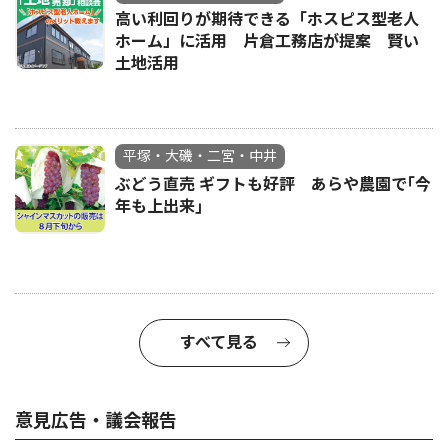
高い利回りが期待できる「ホスピス型老人
ホーム」に活用 片倉工務店が提案 賢い
土地活用
平塚・大磯・二宮・中井
ぶどう直売 ギフトも好評 あらや農園で｢今
年も上出来｣
すべて見る
意見広告・議会報告