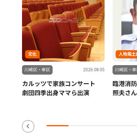
文化
人物風土
6.07.24
川崎区・幸区
2026.08.05
川崎区・幸
究拠
カルッツで家族コンサート
臨港消防
劇団四季出身ママら出演
照夫さん