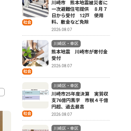
川崎市 熊本地震被災者に
一次避難住宅提供 ８月７
日から受付 12戸 使用
料、敷金など免除
社会
2026.08.07
川崎区・幸区
熊本地震 川崎市が寄付金
受付
2026.08.07
社会
川崎区・幸区
川崎市25年度決算 実質収
支76億円黒字 市税４千億
4
5
円超、過去最高
社会
2026.08.07
川崎区・幸区