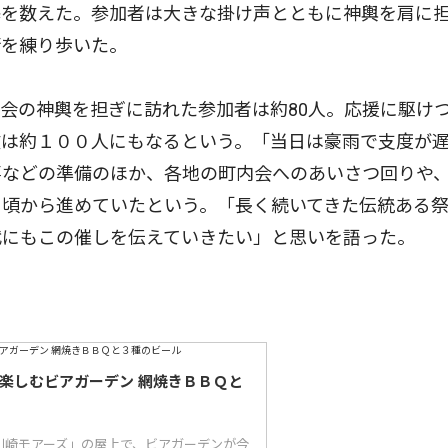
基を数えた。参加者は大きな掛け声とともに神輿を肩に
街を練り歩いた。
会の神輿を担ぎに訪れた参加者は約80人。応援に駆け
数は約１００人にもなるという。「当日は豪雨で支度が
事などの準備のほか、各地の町内会へのあいさつ回りや
月頃から進めていたという。「長く続いてきた伝統ある
代にもこの催しを伝えていきたい」と思いを語った。
で楽しむビアガーデン 網焼きＢＢＱと
川崎モアーズ」の屋上で、ビアガーデンが今