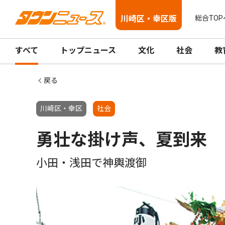
川崎区・幸区版
総合TOP
すべて
トップニュース
文化
社会
教
戻る
川崎区・幸区
社会
勇壮な掛け声、夏到来
小田・浅田で神輿渡御