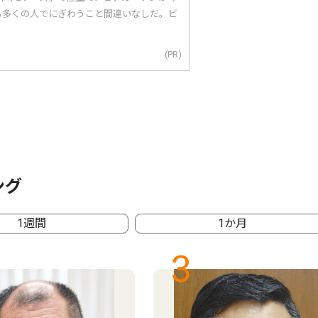
も多くの人でにぎわうこと間違いなしだ。ビ
(PR)
ング
1週間
1か月
3