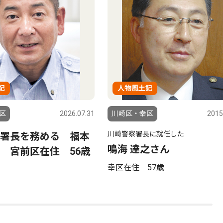
記
人物風土記
区
2026.07.31
川崎区・幸区
2015
川崎警察署長に就任した
署長を務める 福本
鳴海 達之さん
 宮前区在住 56歳
幸区在住 57歳