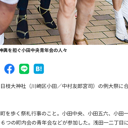
神輿を担ぐ小田中央青年会の人々
日枝大神社（川崎区小田／中村友郎宮司）の例大祭に
町を歩く祭礼行事のこと。小田中央、小田五六、小田
の６つの町内会の青年会などが参加した。浅田一二丁目