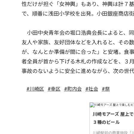
性だけが担ぐ「女神輿」もあり、神輿は計７
で、順番に浅田小学校を出発。小田銀座商店
小田中央青年会の堀口浩典会長によると、同
友人や家族、友好団体などを入れると、その
が、なんとか準備が間に合った」と安堵。食
者全員が首から下げる木札の作成などを、３
事故のないように安全に進めながら、次の世
#川崎区
#幸区
#町内会
#社会
#祭
川崎モアーズ 屋上
３種のビール
川崎駅前の商業施設「