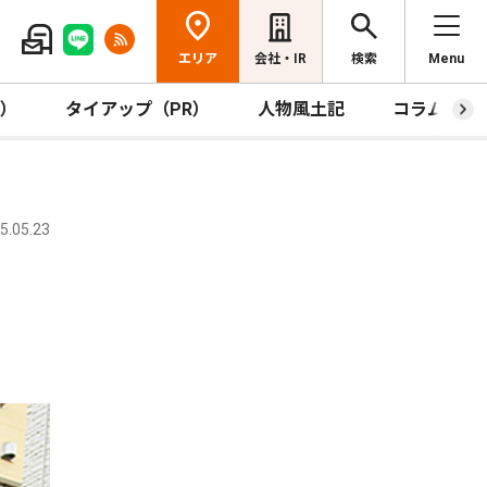
エリア
会社・IR
検索
Menu
R）
タイアップ（PR）
人物風土記
コラム
.05.23