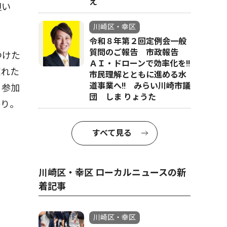
え
担い
川崎区・幸区
令和８年第２回定例会一般
質問のご報告 市政報告
つけた
ＡＩ・ドローンで効率化を!!
遅れた
市民理解とともに進める水
道事業へ!! みらい川崎市議
、参加
団 しま りょうた
祭り。
すべて見る
川崎区・幸区 ローカルニュースの新
着記事
川崎区・幸区