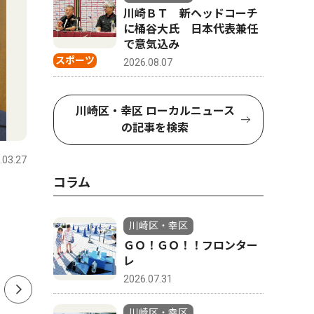
川崎ＢＴ 新ヘッドコーチ
に桶谷大氏 日本代表兼任
で意気込み
スポーツ
2026.08.07
川崎区・幸区 ローカルニュース
ピックアップ（PR）
教育
の記事を検索
.03.27
川崎区・幸区
2026.07.31
川崎区・幸
コラム
かわさきジャズ2026 重鎮か
鉄の製造
ら15歳の新星と多彩な顔触
Ｅで、夏
川崎区・幸区
れ 川崎駅周辺がジャズに染
ＧＯ！ＧＯ！！フロンター
まる、11月23日まで
レ
2026.07.31
川崎区・幸区