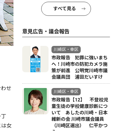
すべて見る
意見広告・議会報告
川崎区・幸区
市政報告 犯罪に強いまち
へ！川崎市の防犯カメラ施
策が前進 公明党川崎市議
会議員団 浦田だいすけ
合わせ
川崎区・幸区
市政報告【12】 不登校児
童生徒の学校健康診断につ
いて あしたの川崎・日本
一丁
維新の会 川崎市議会議員
には女
（川崎区選出） 仁平かつ