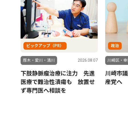
ピックアップ（PR）
政治
厚木・愛川・清川
2026.08.07
川崎区・幸
下肢静脈瘤治療に注力 先進
川崎市議
医療で難治性潰瘍も 放置せ
産党へ 
ず専門医へ相談を