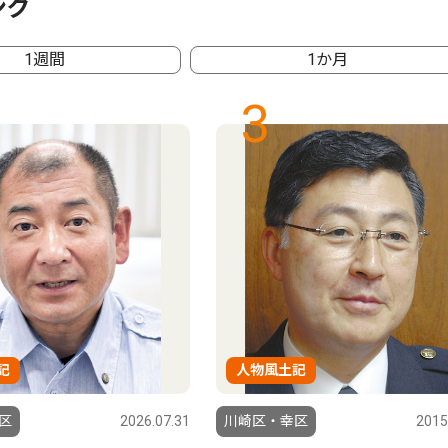
ング
1週間
1か月
3
記
人物風土記
区
2026.07.31
川崎区・幸区
2015