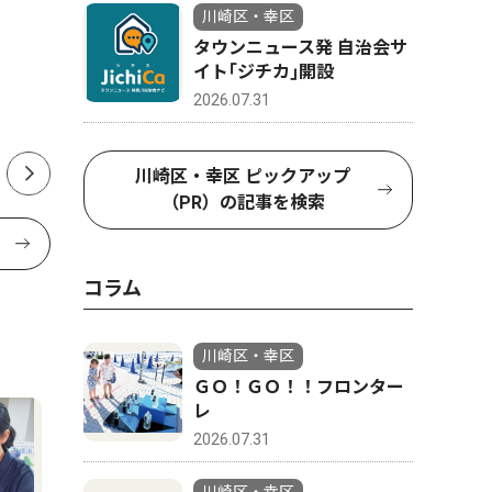
川崎区・幸区
かわさきジャズ2026 重鎮か
鉄の製造
タウンニュース発 自治会サ
ら15歳の新星と多彩な顔触
Ｅで、夏
イト｢ジチカ｣開設
れ 川崎駅周辺がジャズに染
2026.07.31
まる、11月23日まで
川崎区・幸区 ピックアップ
（PR）の記事を検索
コラム
川崎区・幸区
ＧＯ！ＧＯ！！フロンター
レ
2026.07.31