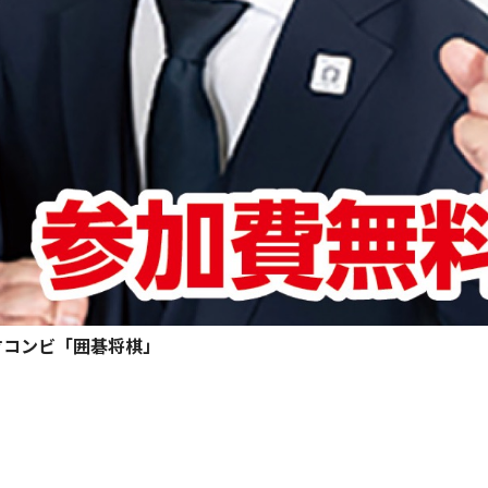
才コンビ「囲碁将棋」