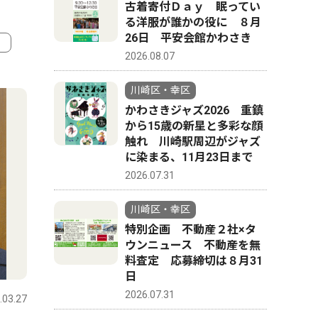
古着寄付Ｄａｙ 眠ってい
る洋服が誰かの役に ８月
26日 平安会館かわさき
2026.08.07
4
5
川崎区・幸区
かわさきジャズ2026 重鎮
から15歳の新星と多彩な顔
触れ 川崎駅周辺がジャズ
に染まる、11月23日まで
2026.07.31
川崎区・幸区
特別企画 不動産２社×タ
ウンニュース 不動産を無
料査定 応募締切は８月31
ピックアップ（PR）
教育
日
2026.07.31
.03.27
川崎区・幸区
2026.07.31
川崎区・幸