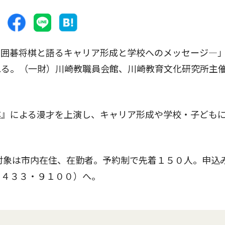
囲碁将棋と語るキャリア形成と学校へのメッセージ―
れる。（一財）川崎教職員会館、川崎教育文化研究所主
』による漫才を上演し、キャリア形成や学校・子ども
対象は市内在住、在勤者。予約制で先着１５０人。申込
・４３３・９１００）へ。