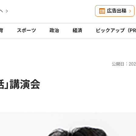
広告出稿
へ
育
スポーツ
政治
経済
ピックアップ（P
公開日：2026
話｣講演会