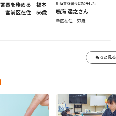
川崎警察署長に就任した
署長を務める 福本
鳴海 達之さん
 宮前区在住 56歳
幸区在住 57歳
もっと見る