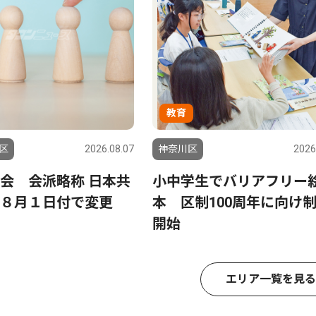
教育
区
2026.08.07
神奈川区
2026
会 会派略称 日本共
小中学生でバリアフリー
８月１日付で変更
本 区制100周年に向け
開始
エリア一覧を見る