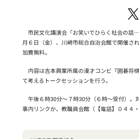
市民文化講演会「お笑いでひらく社会の話―
月６日（金）、川崎市総合自治会館で開催さ
加費無料。
内容は吉本興業所属の漫才コンビ『囲碁将棋
て考えるトークセッションを行う。
午後６時30分〜７時30分（６時〜受付）。
事内リンクか、教職員会館（【電話】０４４