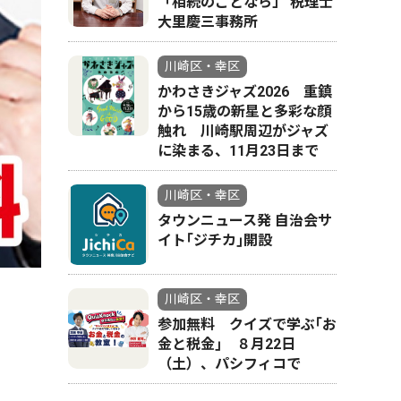
「相続のことなら」 税理士
大里慶三事務所
川崎区・幸区
かわさきジャズ2026 重鎮
から15歳の新星と多彩な顔
触れ 川崎駅周辺がジャズ
に染まる、11月23日まで
川崎区・幸区
タウンニュース発 自治会サ
イト｢ジチカ｣開設
川崎区・幸区
参加無料 クイズで学ぶ｢お
金と税金｣ ８月22日
（土）、パシフィコで