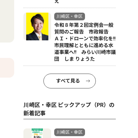
え
川崎区・幸区
令和８年第２回定例会一般
質問のご報告 市政報告
ＡＩ・ドローンで効率化を!!
市民理解とともに進める水
道事業へ!! みらい川崎市議
団 しま りょうた
すべて見る
川崎区・幸区 ピックアップ（PR）の
新着記事
川崎区・幸区