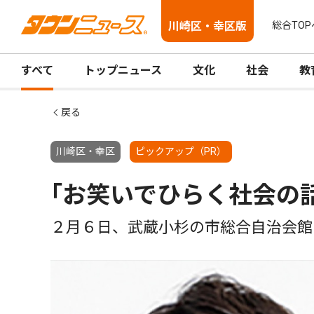
川崎区・幸区版
総合TOP
すべて
トップニュース
文化
社会
教
戻る
川崎区・幸区
ピックアップ（PR）
｢お笑いでひらく社会の
２月６日、武蔵小杉の市総合自治会館