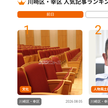
川崎区・幸区 人気記事ランキ
前日
1
2
文化
人物風土
6.07.24
川崎区・幸区
2026.08.05
川崎区・幸