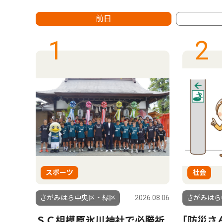
前日
1
2
スポーツ
社会
6.08.01
さがみはら中央区・緑区
2026.08.06
さがみはら
もら
ＳＣ相模原氷川神社で必勝祈
｢防災さ