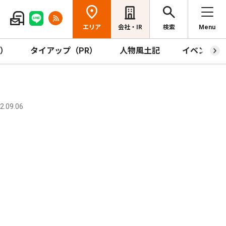
エリア
会社・IR
検索
Menu
R）
タイアップ（PR）
人物風土記
イベント
.09.06