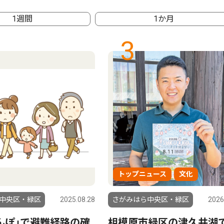
1週間
1か月
3
トップニュース
文化
中央区・緑区
2025.08.28
さがみはら中央区・緑区
2026
んぽ｣で避難経路の確
相模原市緑区の津久井湖