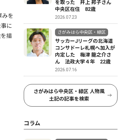
を取った 井上 邦子さん
中央区在住 82歳
厚みを
2026.07.23
仕事に
さがみはら中央区・緑区
絵を描
サッカーJリーグの北海道
コンサドーレ札幌へ加入が
内定した 梅津 龍之介さ
ん 法政大学４年 22歳
2026.07.16
さがみはら中央区・緑区 人物風
土記の記事を検索
コラム