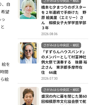
さがみはら中央区・緑区
り、自
橋本七夕まつりのポスター
。希望
を２年連続で手掛けた 野
原 絵美里（エミリー）さ
あっ
ん 相模女子大学学芸学部
こと
３年
2026.08.06
さがみはら中央区・緑区
「すずらんハウスバンド」
のメンバーとして村富神社
例大祭で演奏する 後藤 裕
。絵を
之さん 東京都多摩市在
な時間
住 66歳
2026.07.30
から絵
さがみはら中央区・緑区
盛況の内に幕を閉じた第60
回相模原市文化協会祭で舵