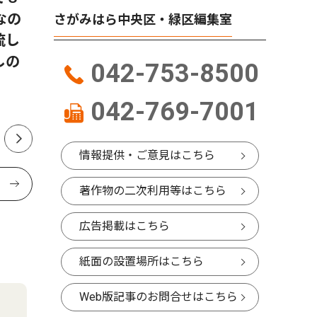
なの
展 見上げる土偶？（期間
協議会5
さがみはら中央区・緑区編集室
流し
8/1〜8/30）
しの
042-753-8500
042-769-7001
情報提供・ご意見はこちら
著作物の二次利用等はこちら
広告掲載はこちら
紙面の設置場所はこちら
Web版記事のお問合せはこちら