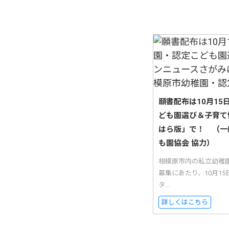
願書配布は10月1
ども園選び＆子育て
はら版」で！ （一
も園協会 協力）
相模原市内の私立幼稚
募集にあたり、10月1
タ...
詳しくはこちら