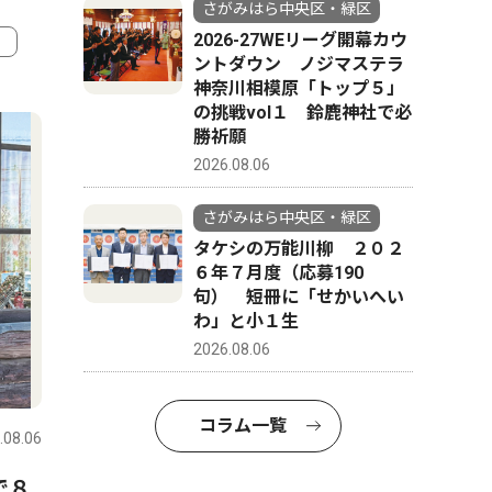
さがみはら中央区・緑区
2026-27WEリーグ開幕カウ
ントダウン ノジマステラ
神奈川相模原「トップ５」
4
5
の挑戦vol１ 鈴鹿神社で必
勝祈願
2026.08.06
さがみはら中央区・緑区
タケシの万能川柳 ２０２
６年７月度（応募190
句） 短冊に「せかいへい
わ」と小１生
2026.08.06
コラム
社会
コラム一覧
.08.06
さがみはら中央区・緑区
2026.08.06
さがみはら
で８
今月はこの逸品！考古市宝
「地裁相