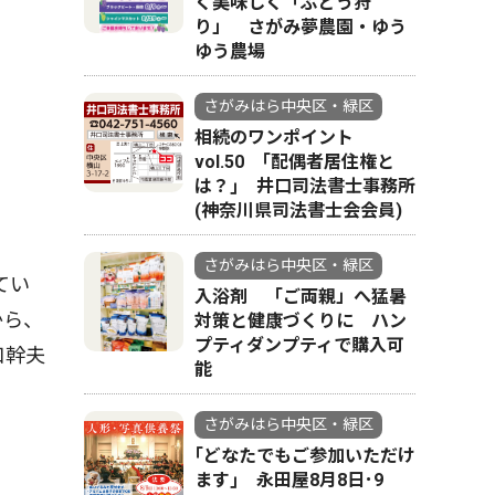
く美味しく「ぶどう狩
り」 さがみ夢農園・ゆう
ゆう農場
さがみはら中央区・緑区
相続のワンポイント
vol.50 ｢配偶者居住権と
は？｣ 井口司法書士事務所
(神奈川県司法書士会会員)
さがみはら中央区・緑区
てい
入浴剤 「ご両親」へ猛暑
から、
対策と健康づくりに ハン
プティダンプティで購入可
口幹夫
能
さがみはら中央区・緑区
｢どなたでもご参加いただけ
ます｣ 永田屋8月8日･9