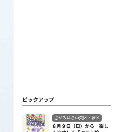
ピックアップ
さがみはら中央区・緑区
８月９日（日）から 楽し