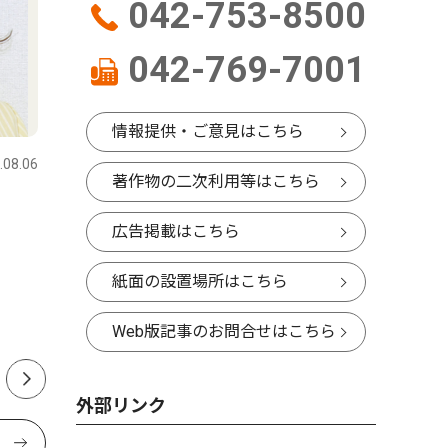
042-753-8500
042-769-7001
スポーツ
コラム
情報提供・ご意見はこちら
.08.06
さがみはら中央区・緑区
2026.08.06
さがみはら
著作物の二次利用等はこちら
ＳＣ相模原氷川神社で必勝祈
今月はこ
広告掲載はこちら
願
展 見上
8/1〜8/3
紙面の設置場所はこちら
Web版記事のお問合せはこちら
外部リンク