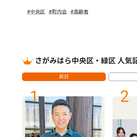
#中央区
#町内会
#高齢者
さがみはら中央区・緑区 人気
前日
1
2