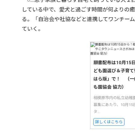
している中で、愛犬と過ごす時間が何よりの
る。「自治会や社協などと連携してワンチー
ていく。
願書配布は10月1
ども園選び＆子育て
はら版」で！ （一
も園協会 協力）
相模原市内の私立幼稚
募集にあたり、10月1
タ...
詳しくはこちら