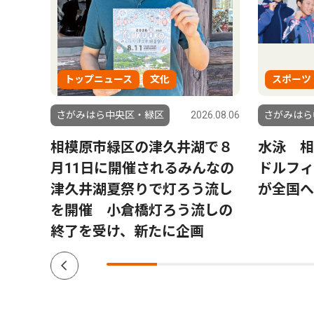
トップニュース
文化
スポーツ
5.08.28
さがみはら中央区・緑区
2026.08.06
さがみはら
の確
相模原市緑区の津久井湖で８
水泳 相
月11日に開催されるみんなの
ドルフィ
津久井湖夏祭りで灯ろう流し
が全国へ
を開催 小倉橋灯ろう流しの
終了を受け、新たに企画