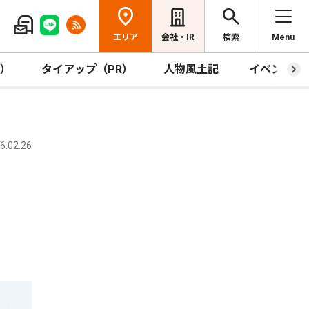
エリア
会社・IR
検索
Menu
R）
タイアップ（PR）
人物風土記
イベント
.02.26