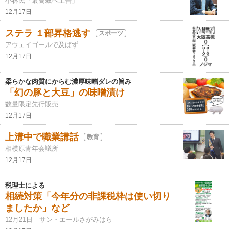
小林氏「最高裁へ上告」
12月17日
ステラ １部昇格逃す
スポーツ
アウェイゴールで及ばず
12月17日
柔らかな肉質にからむ濃厚味噌ダレの旨み
「幻の豚と大豆」の味噌漬け
数量限定先行販売
12月17日
上溝中で職業講話
教育
相模原青年会議所
12月17日
税理士による
相続対策「今年分の非課税枠は使い切り
ましたか」など
12月21日 サン・エールさがみはら