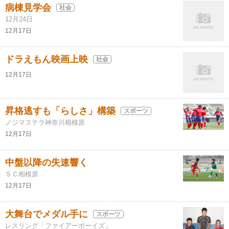
病棟見学会
社会
12月24日
12月17日
ドラえもん映画上映
社会
12月17日
昇格逃すも「らしさ」構築
スポーツ
ノジマステラ神奈川相模原
12月17日
中盤以降の失速響く
ＳＣ相模原
12月17日
大舞台でメダル手に
スポーツ
レスリング「ファイアーボーイズ」