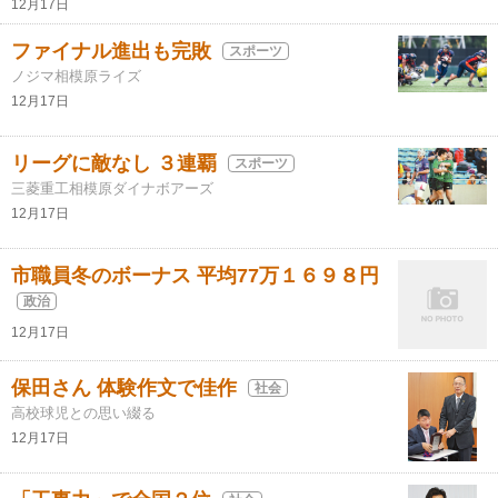
12月17日
ファイナル進出も完敗
スポーツ
ノジマ相模原ライズ
12月17日
リーグに敵なし ３連覇
スポーツ
三菱重工相模原ダイナボアーズ
12月17日
市職員冬のボーナス 平均77万１６９８円
政治
12月17日
保田さん 体験作文で佳作
社会
高校球児との思い綴る
12月17日