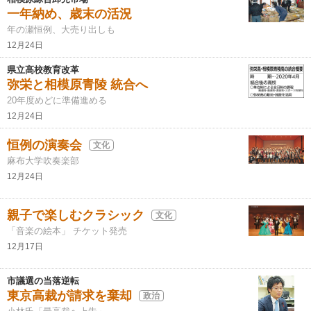
一年納め、歳末の活況
年の瀬恒例、大売り出しも
12月24日
県立高校教育改革
弥栄と相模原青陵 統合へ
20年度めどに準備進める
12月24日
恒例の演奏会
文化
麻布大学吹奏楽部
12月24日
親子で楽しむクラシック
文化
「音楽の絵本」 チケット発売
12月17日
市議選の当落逆転
東京高裁が請求を棄却
政治