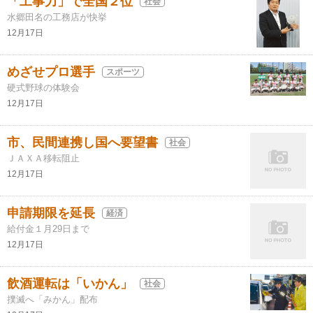
「工事力」で全国２位
社会
水郷田名の工務店が快挙
12月17日
めざせプロ選手
スポーツ
硬式野球の体験会
12月17日
市、民間連携し国へ要望書
社会
ＪＡＸＡ移転阻止
12月17日
申請期限を延長
経済
給付金１月29日まで
12月17日
飲酒運転は「いかん」
社会
撲滅へ「みかん」配布