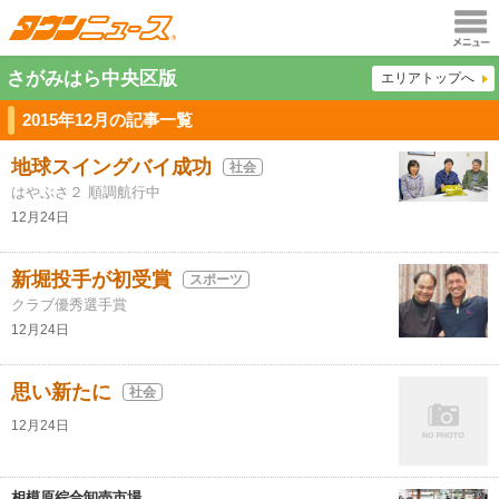
メニュ
さがみはら中央区版
エリアトップへ
ー
2015年12月の記事一覧
地球スイングバイ成功
社会
はやぶさ２ 順調航行中
12月24日
新堀投手が初受賞
スポーツ
クラブ優秀選手賞
12月24日
思い新たに
社会
12月24日
相模原綜合卸売市場