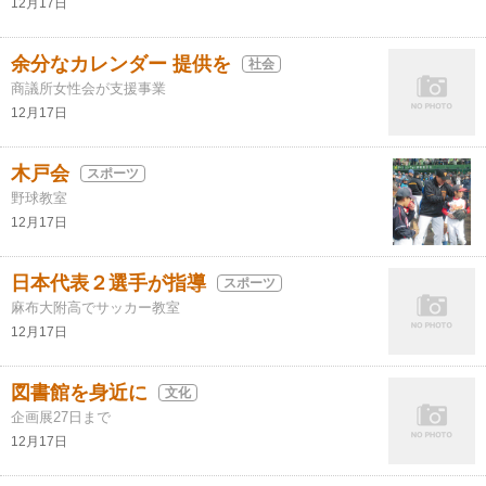
12月17日
余分なカレンダー 提供を
社会
商議所女性会が支援事業
12月17日
木戸会
スポーツ
野球教室
12月17日
日本代表２選手が指導
スポーツ
麻布大附高でサッカー教室
12月17日
図書館を身近に
文化
企画展27日まで
12月17日